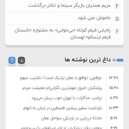
مریم همتیان بازیگر سینما و تئاتر درگذشت
4
خاموش نمی شود
5
راه‌یابی فیلم کوتاه «بی‌خوابی» به جشنواره «تابستان
6
فیلم اینسکو» لهستان
داغ ترین نوشته ها
۱۷:۲۸
عراقچی: توافق با عمان نزدیک است/ تکذیب سهم
۱۵:۲۰
۱۱ درصدی ایران از خزر
پزشکیان: امروز مهم‌ترین نگرانی‌ام معیشت مردم
۸:۳۶
است
ترامپ: مذاکرات با تهران خوب پیش می‌رود
۱۰:۳۳
بازداشت سفیر پیشین فلسطین در لبنان به اتهام
۵:۱۷
فساد و اختلاس اموال
حادثه دریایی در نزدیکی سواحل عمان
۴:۴۱
معاون دفتر پزشکیان: ادعای استعفای رئیس‌جمهور