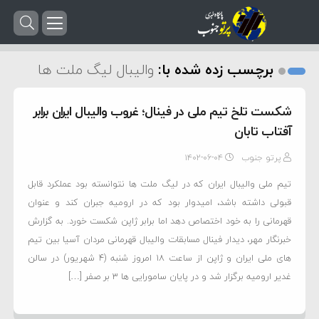
برچسب زده شده با:
والیبال لیگ ملت ها
شکست تلخ تیم ملی در فینال؛ غروب والیبال ایران برابر
آفتاب تابان
پرتو جنوب
۱۴۰۲-۰۶-۰۴
تیم ملی والیبال ایران که در لیگ ملت ها نتوانسته بود عملکرد قابل
قبولی داشته باشد، امیدوار بود که در ارومیه جبران کند و عنوان
قهرمانی را به خود اختصاص دهد اما برابر ژاپن شکست خورد. به گزارش
خبرنگار مهر، دیدار فینال مسابقات والیبال قهرمانی مردان آسیا بین تیم
های ملی ایران و ژاپن از ساعت ۱۸ امروز شنبه (۴ شهریور) در سالن
غدیر ارومیه برگزار شد و در پایان سامورایی ها ۳ بر صفر […]