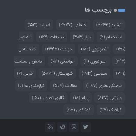
برچسب ها
آرشیو
(4743)
اجتماعی
(2727)
ادبیات
(153)
استخدام
(2)
بازار
(404)
تبلیغات
(123)
تصاویر
(165)
تکنولوژی
(180)
حوادث
(2347)
خانه خاص
(392)
خبر فوری
(11)
خواندنی
(151)
دانش و سلامت
(721)
سیاسی
(1896)
شهرستان
(5863)
فارس
(6)
فرهنگی هنری
(487)
مقالات
(508)
نیازمندی ها
(0)
ورزشی
(827)
پیام
(18)
گالری تصاویر
(150)
گرافیک
(114)
گوناگون
(53)