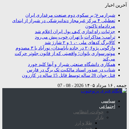
آخرین اخبار
شیرازمرغ؛ بر سکوی دوم صنعت مرغداری ایران
تعطیلی ۴ مرکز غیرمجاز دندانپزشکی در شیراز از ابتدای
مردادماه تاکنون
جزئیات راه اندازی کیف پول ایران اعلام شد
ترامپ: مذاکرات با تهران خوب پیش می‌رود
کالابرگ کدهای ملی ۰، ۱ و ۲ شارژ شد
واژگونی پژو۲۰۶ در جاده بابامیدان- نورآباد با ۳ مصدوم
موتورسواری بانوان؛ واقعیتی که از قانون جلوتر حرکت
می‌کند
همکاری دانشگاه صنعتی شیراز و آبفا کلید خورد
شتاب در صدور اسناد مالکیت تک برگ در فارس
قتل جوان 28 ساله توسط قاتل 15 ساله در کازرون
جمعه , ۱۶ مرداد ۱۴۰۵
2026 - 08 - 07
سیاسی
اجتماعی
حوادث، انتظامی
بازار
طلا و ارز
خودرو