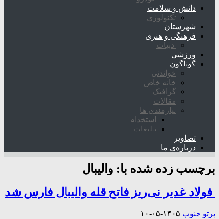
دانش و سلامت
تکنولوژی
شهرستان
فرهنگی و هنری
ادبیات
ورزشی
گوناگون
خواندنی
خانه خاص
گرافیک
مقالات
نیازمندی ها
استخدام
تبلیغات
تصاویر
درباره‌ی ما
برچسب زده شده با:
والیبال
فولاد غدیر نی‌ریز فاتح قله والیبال فارس شد
پرتو جنوب
۱۴۰۵-۰۵-۱۰