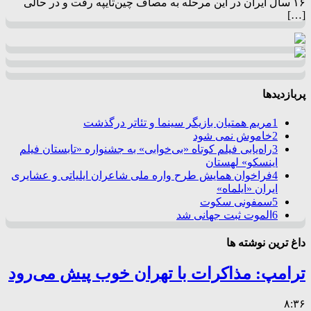
۱۶ سال ایران در این مرحله به مصاف چین‌تایپه رفت و در حالی
[…]
پربازدیدها
1
مریم همتیان بازیگر سینما و تئاتر درگذشت
2
خاموش نمی شود
3
راه‌یابی فیلم کوتاه «بی‌خوابی» به جشنواره «تابستان فیلم
اینسکو» لهستان
4
فراخوان همایش طرح واره ملی شاعران ایلیاتی و عشایری
ایران «ایلماه»
5
سمفونی سکوت
6
الموت ثبت جهانی شد
داغ ترین نوشته ها
ترامپ: مذاکرات با تهران خوب پیش می‌رود
۸:۳۶