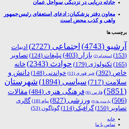
حادثه دریایی در نزدیکی سواحل عمان
معاون دفتر پزشکیان: ادعای استعفای رئیس‌جمهور
واهی و کذب محض است
برچسب ها
آرشیو
(4743)
اجتماعی
(2727)
ادبیات
بازار
(403)
(153)
تبلیغات
(124)
تصاویر
استخدام
(2)
حوادث
(2343)
خانه
(165)
تکنولوژی
(179)
دانش و
خاص
(392)
خواندنی
(148)
خبر فوری
(11)
شهرستان
سیاسی
(1894)
سلامت
(717)
(5851)
فرهنگی هنری
(484)
مقالات
فارس
(6)
ورزشی
(827)
(506)
گالری
پیام
(18)
نیازمندی ها
(0)
تصاویر
(150)
گرافیک
(114)
گوناگون
(53)
خانه
تماس با ما