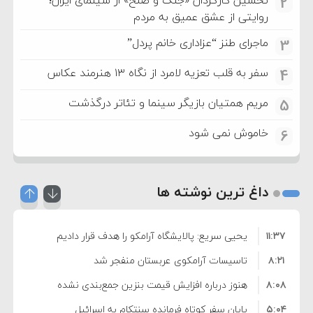
2
روایتی از عشق عمیق به مردم
ماجرای طنز “عزاداری خانم پردل”
3
سفر به قلب تعزیه لامرد از نگاه ۱۳ هنرمند عکاس
4
مریم همتیان بازیگر سینما و تئاتر درگذشت
5
خاموش نمی شود
6
داغ ترین نوشته ها
۱۱:۳۷
یحیی سریع: پالایشگاه آرامکو را هدف قرار دادیم
۸:۲۱
تاسیسات آرامکوی عربستان منفجر شد
۸:۰۸
هنوز درباره افزایش قیمت بنزین جمع‌بندی نشده
۵:۰۴
است/ کالا برگ قطعا افزایش می‌یابد
پایان سفر کوتاه فرمانده سنتکام به اسرائیل