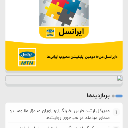
پربازدیدها
مدیرکل ارشاد فارس: خبرنگاران؛ راویان صادق مقاومت و
1
صدای مردمند در هیاهوی روایت‌ها
تحسین کارگردان «جنگ و صلح» از سینمای ایران؛