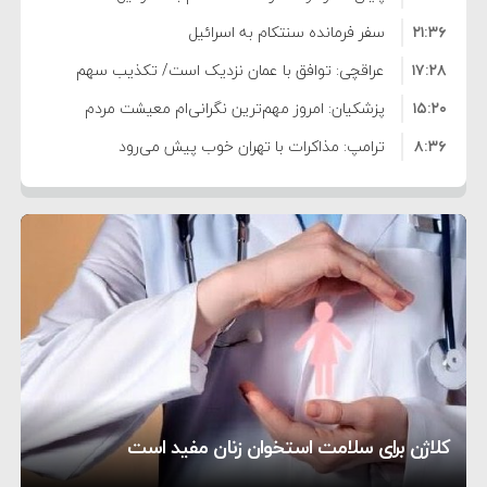
۲۱:۳۶
سفر فرمانده سنتکام به اسرائیل
۱۷:۲۸
عراقچی: توافق با عمان نزدیک است/ تکذیب سهم
۱۵:۲۰
۱۱ درصدی ایران از خزر
پزشکیان: امروز مهم‌ترین نگرانی‌ام معیشت مردم
۸:۳۶
است
ترامپ: مذاکرات با تهران خوب پیش می‌رود
۱۰:۳۳
بازداشت سفیر پیشین فلسطین در لبنان به اتهام
۵:۱۷
فساد و اختلاس اموال
حادثه دریایی در نزدیکی سواحل عمان
۴:۴۱
معاون دفتر پزشکیان: ادعای استعفای رئیس‌جمهور
۲۰:۳۹
واهی و کذب محض است
زمان و تاریخ مذاکرات آمریکا و ایران هنوز نهایی
۶:۵۰
نشده است
وزیر جنگ آمریکا: ماشین جنگی ما آماده حمله
۶:۲۱
نظامی علیه ایران است
موافقت ترامپ با لغو حمله به ایران
تحسین کارگردان «جنگ و صلح» از سینمای ایران؛ روایتی
۲:۱۵
هشدار عراقچی به همتای عربستانی درباره همراهی با
از عشق عمیق به مردم
کمک خورشید به رفع ناترازی برق
کلاژن برای سلامت استخوان زنان مفید است
آمریکا