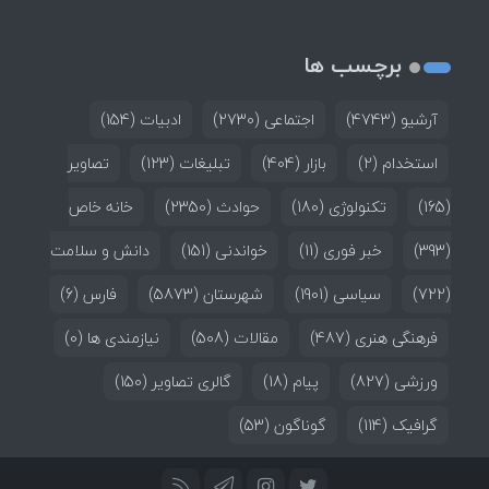
برچسب ها
آرشیو
(4743)
اجتماعی
(2730)
ادبیات
(154)
استخدام
(2)
بازار
(404)
تبلیغات
(123)
تصاویر
(165)
تکنولوژی
(180)
حوادث
(2350)
خانه خاص
(393)
خبر فوری
(11)
خواندنی
(151)
دانش و سلامت
(722)
سیاسی
(1901)
شهرستان
(5873)
فارس
(6)
فرهنگی هنری
(487)
مقالات
(508)
نیازمندی ها
(0)
ورزشی
(827)
پیام
(18)
گالری تصاویر
(150)
گرافیک
(114)
گوناگون
(53)