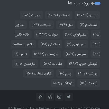
برچسب ها
آرشیو
(4743)
اجتماعی
(2730)
ادبیات
(154)
استخدام
(2)
بازار
(404)
تبلیغات
(123)
تصاویر
(165)
تکنولوژی
(180)
حوادث
(2347)
خانه خاص
(392)
خبر فوری
(11)
خواندنی
(151)
دانش و سلامت
(721)
سیاسی
(1899)
شهرستان
(5866)
فارس
(6)
فرهنگی هنری
(487)
مقالات
(508)
نیازمندی ها
(0)
ورزشی
(827)
پیام
(18)
گالری تصاویر
(150)
گرافیک
(114)
گوناگون
(53)
تمام حقوق مادی و معنوی این سایت محفوظ می باشد و استفاده از