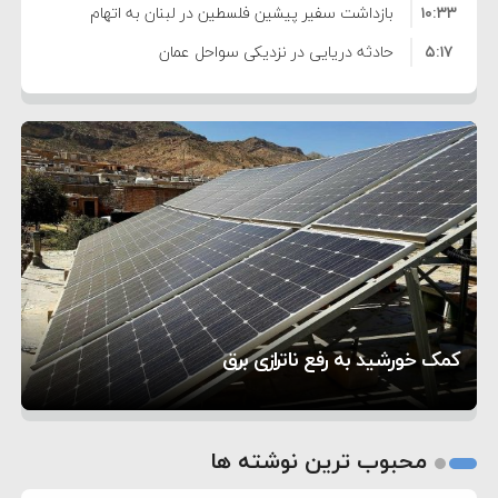
۱۰:۳۳
بازداشت سفیر پیشین فلسطین در لبنان به اتهام
۵:۱۷
فساد و اختلاس اموال
حادثه دریایی در نزدیکی سواحل عمان
۴:۴۱
معاون دفتر پزشکیان: ادعای استعفای رئیس‌جمهور
۲۰:۳۹
واهی و کذب محض است
زمان و تاریخ مذاکرات آمریکا و ایران هنوز نهایی
۶:۵۰
نشده است
وزیر جنگ آمریکا: ماشین جنگی ما آماده حمله
۶:۲۱
نظامی علیه ایران است
موافقت ترامپ با لغو حمله به ایران
۲:۱۵
هشدار عراقچی به همتای عربستانی درباره همراهی با
۷:۱۰
آمریکا
مقام ارشد امنیتی: برنامه گسترده‌ای برای پاسخ به
تحسین کارگردان «جنگ و صلح» از سینمای ایران؛ روایتی
۵:۴۵
دیوانگی آمریکا داریم
ترامپ دستور حملات جدید علیه ایران را صادر کرد
۵ شهر افسانه‌ای هخامنشی که هنوز هم زنده هستند
از عشق عمیق به مردم
کمک خورشید به رفع ناترازی برق
1
2
محبوب ترین نوشته ها
3