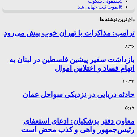
5
سمفونی سکوت
6
الموت ثبت جهانی شد
داغ ترین نوشته ها
ترامپ: مذاکرات با تهران خوب پیش می‌رود
۸:۳۶
بازداشت سفیر پیشین فلسطین در لبنان به
اتهام فساد و اختلاس اموال
۱۰:۳۳
حادثه دریایی در نزدیکی سواحل عمان
۵:۱۷
معاون دفتر پزشکیان: ادعای استعفای
رئیس‌جمهور واهی و کذب محض است