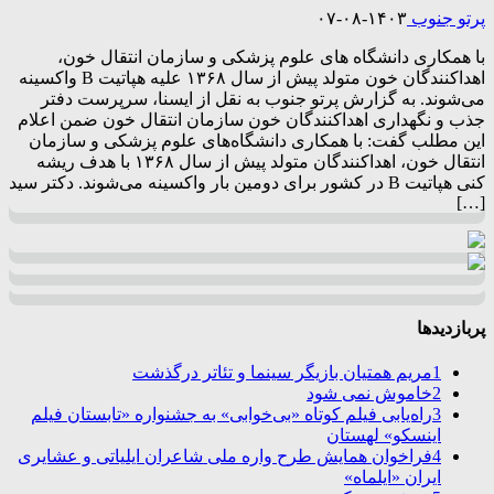
پرتو جنوب
۱۴۰۳-۰۸-۰۷
با همکاری دانشگاه های علوم پزشکی و سازمان انتقال خون،
اهداکنندگان خون متولد پیش از سال ۱۳۶۸ علیه هپاتیت B واکسینه
می‌شوند. به گزارش پرتو جنوب به نقل از ایسنا، سرپرست دفتر
جذب و نگهداری اهداکنندگان خون سازمان انتقال خون ضمن اعلام
این مطلب گفت: با همکاری دانشگاه‌های علوم پزشکی و سازمان
انتقال خون، اهداکنندگان متولد پیش از سال ۱۳۶۸ با هدف ریشه
کنی هپاتیت B در کشور برای دومین بار واکسینه می‌شوند. دکتر سید
[…]
پربازدیدها
1
مریم همتیان بازیگر سینما و تئاتر درگذشت
2
خاموش نمی شود
3
راه‌یابی فیلم کوتاه «بی‌خوابی» به جشنواره «تابستان فیلم
اینسکو» لهستان
4
فراخوان همایش طرح واره ملی شاعران ایلیاتی و عشایری
ایران «ایلماه»