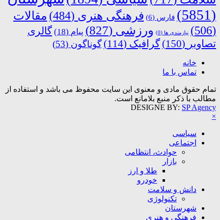
(5851)
فرهنگی هنری
(484)
مقالات
فارس
(6)
ورزشی
(827)
(506)
گالری
پیام
(18)
نیازمندی ها
(0)
تصاویر
(150)
گرافیک
(114)
گوناگون
(53)
خانه
تماس با ما
تمام حقوق مادی و معنوی این سایت محفوظ می باشد و استفاده از
مطالب با ذکر منبع بلامانع است.
DESIGNE BY:
SP Agency
×
سیاسی
اجتماعی
حوادث، انتظامی
بازار
طلا و ارز
خودرو
دانش و سلامت
تکنولوژی
شهرستان
فرهنگی و هنری