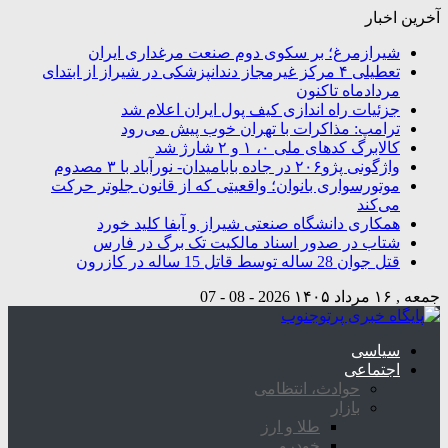
آخرین اخبار
شیرازمرغ؛ بر سکوی دوم صنعت مرغداری ایران
تعطیلی ۴ مرکز غیرمجاز دندانپزشکی در شیراز از ابتدای
مردادماه تاکنون
جزئیات راه اندازی کیف پول ایران اعلام شد
ترامپ: مذاکرات با تهران خوب پیش می‌رود
کالابرگ کدهای ملی ۰، ۱ و ۲ شارژ شد
واژگونی پژو۲۰۶ در جاده بابامیدان- نورآباد با ۳ مصدوم
موتورسواری بانوان؛ واقعیتی که از قانون جلوتر حرکت
می‌کند
همکاری دانشگاه صنعتی شیراز و آبفا کلید خورد
شتاب در صدور اسناد مالکیت تک برگ در فارس
قتل جوان 28 ساله توسط قاتل 15 ساله در کازرون
جمعه , ۱۶ مرداد ۱۴۰۵
2026 - 08 - 07
سیاسی
اجتماعی
حوادث، انتظامی
بازار
طلا و ارز
خودرو