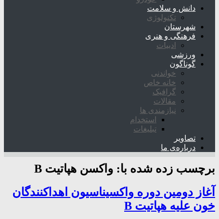
دانش و سلامت
تکنولوژی
شهرستان
فرهنگی و هنری
ادبیات
ورزشی
گوناگون
خواندنی
خانه خاص
گرافیک
مقالات
نیازمندی ها
استخدام
تبلیغات
تصاویر
درباره‌ی ما
برچسب زده شده با:
واکسن هپاتیت B
آغاز دومین دوره واکسیناسیون اهداکنندگان
خون علیه هپاتیت B