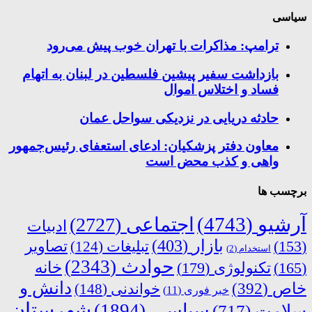
سیاسی
ترامپ: مذاکرات با تهران خوب پیش می‌رود
بازداشت سفیر پیشین فلسطین در لبنان به اتهام
فساد و اختلاس اموال
حادثه دریایی در نزدیکی سواحل عمان
معاون دفتر پزشکیان: ادعای استعفای رئیس‌جمهور
واهی و کذب محض است
برچسب ها
آرشیو
(4743)
اجتماعی
(2727)
ادبیات
بازار
(403)
(153)
تبلیغات
(124)
تصاویر
استخدام
(2)
حوادث
(2343)
خانه
(165)
تکنولوژی
(179)
دانش و
خاص
(392)
خواندنی
(148)
خبر فوری
(11)
شهرستان
سیاسی
(1894)
سلامت
(717)