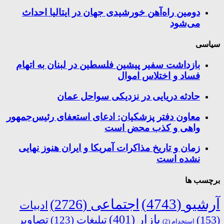
دومین راه‌آهن خورشیدی جهان در ایتالیا احداث
می‌شود
سیاسی
بازداشت سفیر پیشین فلسطین در لبنان به اتهام
فساد و اختلاس اموال
حادثه دریایی در نزدیکی سواحل عمان
معاون دفتر پزشکیان: ادعای استعفای رئیس‌جمهور
واهی و کذب محض است
زمان و تاریخ مذاکرات آمریکا و ایران هنوز نهایی
نشده است
برچسب ها
آرشیو
(4743)
اجتماعی
(2726)
ادبیات
بازار
(401)
(153)
تبلیغات
(123)
تصاویر
استخدام
(2)