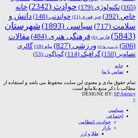
حوادث
(2342)
خانه
(165)
تکنولوژی
(179)
دانش و
خاص
(392)
خواندنی
(148)
خبر فوری
(11)
شهرستان
سیاسی
(1893)
سلامت
(717)
(5843)
فرهنگی هنری
(484)
مقالات
فارس
(6)
ورزشی
(827)
(506)
گالری
پیام
(18)
نیازمندی ها
(0)
تصاویر
(150)
گرافیک
(114)
گوناگون
(53)
خانه
تماس با ما
تمام حقوق مادی و معنوی این سایت محفوظ می باشد و استفاده از
مطالب با ذکر منبع بلامانع است.
DESIGNE BY:
SP Agency
×
سیاسی
اجتماعی
حوادث، انتظامی
بازار
طلا و ارز