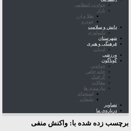
حوادث، انتظامی
بازار
طلا و ارز
خودرو
دانش و سلامت
تکنولوژی
شهرستان
فرهنگی و هنری
ادبیات
ورزشی
گوناگون
خواندنی
خانه خاص
گرافیک
مقالات
نیازمندی ها
استخدام
تبلیغات
تصاویر
درباره‌ی ما
برچسب زده شده با:
واکنش منفی