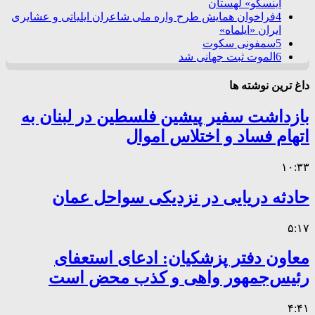
اینسکو» لهستان
4
فراخوان همایش طرح واره ملی شاعران ایلیاتی و عشایری
ایران «ایلماه»
5
سمفونی سکوت
6
الموت ثبت جهانی شد
داغ ترین نوشته ها
بازداشت سفیر پیشین فلسطین در لبنان به
اتهام فساد و اختلاس اموال
۱۰:۳۳
حادثه دریایی در نزدیکی سواحل عمان
۵:۱۷
معاون دفتر پزشکیان: ادعای استعفای
رئیس‌جمهور واهی و کذب محض است
۴:۴۱