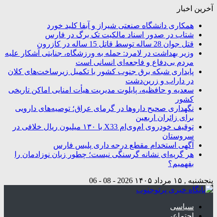
آخرین اخبار
همکاری دانشگاه صنعتی شیراز و آبفا کلید خورد
شتاب در صدور اسناد مالکیت تک برگ در فارس
قتل جوان 28 ساله توسط قاتل 15 ساله در کازرون
وزیر بهداشت در لامرد: حمله به ورزشگاه، جنایتی آشکار علیه
مردم بی‌دفاع و فاجعه‌ای انسانی است
پایداری شبکه برق جنوب کشور با تکمیل زیرساخت‌های کلان
در داراب و زرین‌دشت
سعدیه و حافظیه، پایلوت مدیریت هیأت امنایی اماکن تاریخی
کشور
نگهداری صحیح داروها در گرمای عراق؛ توصیه‌های دارویی
برای زائران اربعین
توقیف خودروی ام‌وی‌ام X33 با ۱۳۰ میلیون ریال خلافی در
سروستان
آگهی استخدام مقطع درجه داری پلیس فارس
هر گریه‌ای نشانه گرسنگی نیست؛ چطور زبان نوزادمان را
بفهمیم؟
پنجشنبه , ۱۵ مرداد ۱۴۰۵
2026 - 08 - 06
سیاسی
اجتماعی