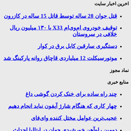
اخرین اخبار سایت
قتل جوان 28 ساله توسط قاتل 15 ساله در کازرون
توقیف خودروی ام‌وی‌ام X33 با ۱۳۰ میلیون ریال
خلافی در سروستان
دستگیری سارقین کابل برق در کوار
موتورسيكلت 12 ميلياردی قاچاق روانه پاركينگ شد
نماد مجوز
منابع خبری
چند راه‌ ساده برای خنک کردن گوشی داغ
چهار کاری که هنگام شارژ آیفون نباید انجام دهیم
عجیب‌ترین عوامل مختل کننده وای‌فای
دومین راه‌آهن خورشیدی جهان در ایتالیا احداث