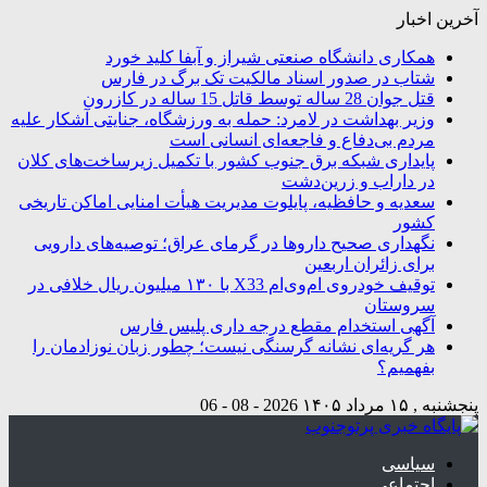
آخرین اخبار
همکاری دانشگاه صنعتی شیراز و آبفا کلید خورد
شتاب در صدور اسناد مالکیت تک برگ در فارس
قتل جوان 28 ساله توسط قاتل 15 ساله در کازرون
وزیر بهداشت در لامرد: حمله به ورزشگاه، جنایتی آشکار علیه
مردم بی‌دفاع و فاجعه‌ای انسانی است
پایداری شبکه برق جنوب کشور با تکمیل زیرساخت‌های کلان
در داراب و زرین‌دشت
سعدیه و حافظیه، پایلوت مدیریت هیأت امنایی اماکن تاریخی
کشور
نگهداری صحیح داروها در گرمای عراق؛ توصیه‌های دارویی
برای زائران اربعین
توقیف خودروی ام‌وی‌ام X33 با ۱۳۰ میلیون ریال خلافی در
سروستان
آگهی استخدام مقطع درجه داری پلیس فارس
هر گریه‌ای نشانه گرسنگی نیست؛ چطور زبان نوزادمان را
بفهمیم؟
پنجشنبه , ۱۵ مرداد ۱۴۰۵
2026 - 08 - 06
سیاسی
اجتماعی