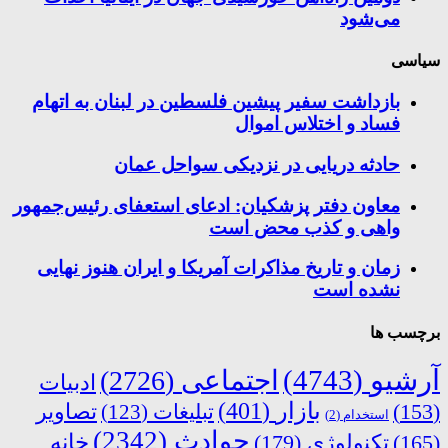
می‌شود
سیاسی
بازداشت سفیر پیشین فلسطین در لبنان به اتهام
فساد و اختلاس اموال
حادثه دریایی در نزدیکی سواحل عمان
معاون دفتر پزشکیان: ادعای استعفای رئیس‌جمهور
واهی و کذب محض است
زمان و تاریخ مذاکرات آمریکا و ایران هنوز نهایی
نشده است
برچسب ها
آرشیو
(4743)
اجتماعی
(2726)
ادبیات
بازار
(401)
(153)
تبلیغات
(123)
تصاویر
استخدام
(2)
حوادث
(2342)
خانه
(165)
تکنولوژی
(179)