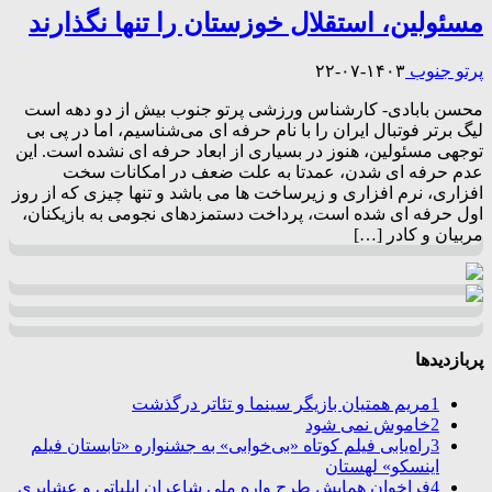
مسئولین، استقلال خوزستان را تنها نگذارند
پرتو جنوب
۱۴۰۳-۰۷-۲۲
محسن بابادی- کارشناس ورزشی پرتو جنوب بیش از دو دهه است
لیگ برتر فوتبال ایران را با نام حرفه ای می‌شناسیم، اما در پی بی
توجهی مسئولین، هنوز در بسیاری از ابعاد حرفه ای نشده است. این
عدم حرفه ای شدن، عمدتا به علت ضعف در امکانات سخت
افزاری، نرم افزاری و زیرساخت ها می باشد و تنها چیزی که از روز
اول حرفه ای شده است، پرداخت دستمزدهای نجومی به بازیکنان،
مربیان و کادر […]
پربازدیدها
1
مریم همتیان بازیگر سینما و تئاتر درگذشت
2
خاموش نمی شود
3
راه‌یابی فیلم کوتاه «بی‌خوابی» به جشنواره «تابستان فیلم
اینسکو» لهستان
4
فراخوان همایش طرح واره ملی شاعران ایلیاتی و عشایری