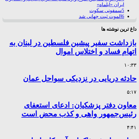
ایران «ایلماه»
5
سمفونی سکوت
6
الموت ثبت جهانی شد
داغ ترین نوشته ها
بازداشت سفیر پیشین فلسطین در لبنان به
اتهام فساد و اختلاس اموال
۱۰:۳۳
حادثه دریایی در نزدیکی سواحل عمان
۵:۱۷
معاون دفتر پزشکیان: ادعای استعفای
رئیس‌جمهور واهی و کذب محض است
۴:۴۱