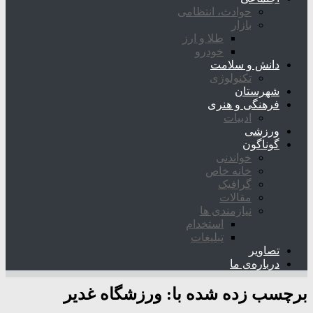
حوادث، انتظامی
بازار
طلا و ارز
خودرو
دانش و سلامت
تکنولوژی
شهرستان
فرهنگی و هنری
ادبیات
ورزشی
گوناگون
خواندنی
خانه خاص
گرافیک
مقالات
نیازمندی ها
استخدام
تبلیغات
تصاویر
درباره‌ی ما
برچسب زده شده با:
ورزشگاه غدیر