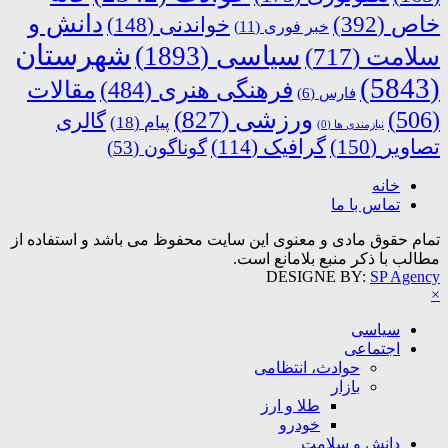
دانش و
خاص
(392)
خواندنی
(148)
خبر فوری
(11)
شهرستان
سیاسی
(1893)
سلامت
(717)
(5843)
فرهنگی هنری
(484)
مقالات
فارس
(6)
ورزشی
(827)
(506)
گالری
پیام
(18)
نیازمندی ها
(0)
تصاویر
(150)
گرافیک
(114)
گوناگون
(53)
خانه
تماس با ما
تمام حقوق مادی و معنوی این سایت محفوظ می باشد و استفاده از
مطالب با ذکر منبع بلامانع است.
DESIGNE BY:
SP Agency
×
سیاسی
اجتماعی
حوادث، انتظامی
بازار
طلا و ارز
خودرو
دانش و سلامت