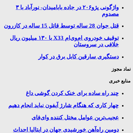
واژگونی پژو۲۰۶ در جاده بابامیدان- نورآباد با ۳
مصدوم
قتل جوان 28 ساله توسط قاتل 15 ساله در کازرون
توقیف خودروی ام‌وی‌ام X33 با ۱۳۰ میلیون ریال
خلافی در سروستان
دستگیری سارقین کابل برق در کوار
نماد مجوز
منابع خبری
چند راه‌ ساده برای خنک کردن گوشی داغ
چهار کاری که هنگام شارژ آیفون نباید انجام دهیم
عجیب‌ترین عوامل مختل کننده وای‌فای
دومین راه‌آهن خورشیدی جهان در ایتالیا احداث