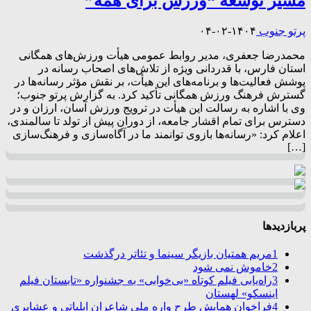
مسیر توسعه “ورزش برای همه”
پرتو جنوب
۱۴۰۴-۰۲-۰۴
محمدرضا جعفری، مدیر روابط عمومی هیأت ورزش‌های همگانی
استان فارس، با قدردانی ویژه از تلاش‌های اصحاب رسانه در
پوشش فعالیت‌ها و برنامه‌های این هیأت، بر نقش مؤثر رسانه‌ها در
گسترش فرهنگ ورزش همگانی تأکید کرد. به گزارش پرتو جنوب؛
وی با اشاره به رسالت این هیأت در ترویج ورزش آسان، ارزان و در
دسترس برای تمام اقشار جامعه، از دوران پیش از تولد تا سالمندی،
اعلام کرد: «رسانه‌ها بازوی توانمند ما در آگاه‌سازی و فرهنگ‌سازی
[…]
پربازدیدها
1
مریم همتیان بازیگر سینما و تئاتر درگذشت
2
خاموش نمی شود
3
راه‌یابی فیلم کوتاه «بی‌خوابی» به جشنواره «تابستان فیلم
اینسکو» لهستان
4
فراخوان همایش طرح واره ملی شاعران ایلیاتی و عشایری