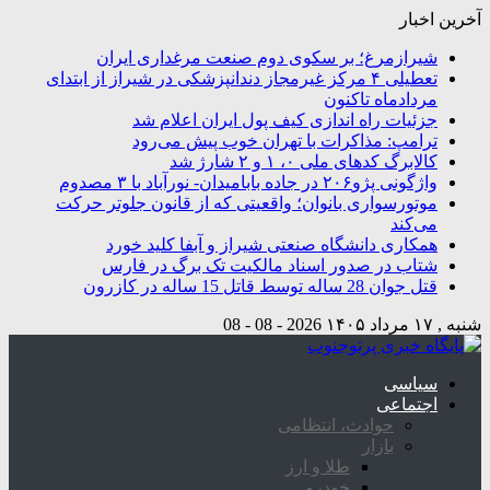
آخرین اخبار
شیرازمرغ؛ بر سکوی دوم صنعت مرغداری ایران
تعطیلی ۴ مرکز غیرمجاز دندانپزشکی در شیراز از ابتدای
مردادماه تاکنون
جزئیات راه اندازی کیف پول ایران اعلام شد
ترامپ: مذاکرات با تهران خوب پیش می‌رود
کالابرگ کدهای ملی ۰، ۱ و ۲ شارژ شد
واژگونی پژو۲۰۶ در جاده بابامیدان- نورآباد با ۳ مصدوم
موتورسواری بانوان؛ واقعیتی که از قانون جلوتر حرکت
می‌کند
همکاری دانشگاه صنعتی شیراز و آبفا کلید خورد
شتاب در صدور اسناد مالکیت تک برگ در فارس
قتل جوان 28 ساله توسط قاتل 15 ساله در کازرون
شنبه , ۱۷ مرداد ۱۴۰۵
2026 - 08 - 08
سیاسی
اجتماعی
حوادث، انتظامی
بازار
طلا و ارز
خودرو