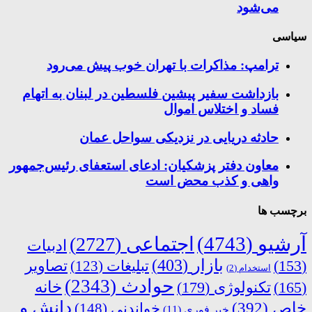
می‌شود
سیاسی
ترامپ: مذاکرات با تهران خوب پیش می‌رود
بازداشت سفیر پیشین فلسطین در لبنان به اتهام
فساد و اختلاس اموال
حادثه دریایی در نزدیکی سواحل عمان
معاون دفتر پزشکیان: ادعای استعفای رئیس‌جمهور
واهی و کذب محض است
برچسب ها
آرشیو
(4743)
اجتماعی
(2727)
ادبیات
بازار
(403)
(153)
تبلیغات
(123)
تصاویر
استخدام
(2)
حوادث
(2343)
خانه
(165)
تکنولوژی
(179)
دانش و
خاص
(392)
خواندنی
(148)
خبر فوری
(11)