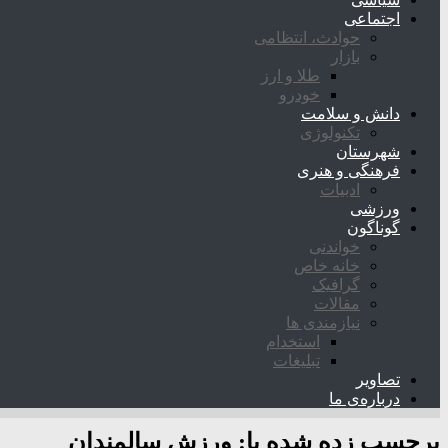
اجتماعی
حوادث، انتظامی
بازار
طلا و ارز
خودرو
دانش و سلامت
تکنولوژی
شهرستان
فرهنگی و هنری
ادبیات
ورزشی
گوناگون
خواندنی
خانه خاص
گرافیک
مقالات
نیازمندی ها
استخدام
تبلیغات
تصاویر
درباره‌ی ما
برچسب زده شده با:
ورزش سالمندان