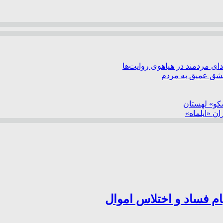
ی مردمند در هیاهوی روایت‌ها
عشق عمیق به مردم
سکو» لهستان
ن «ایلماه»
ام فساد و اختلاس اموال