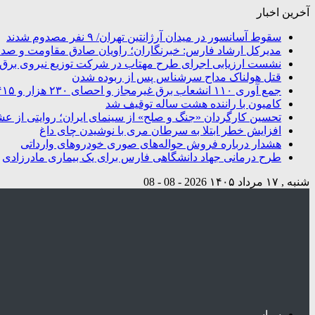
آخرین اخبار
سقوط آسانسور در میدان آرژانتین تهران/ ۹ نفر مصدوم شدند
مدیرکل ارشاد فارس: خبرنگاران؛ راویان صادق مقاومت و صدای
نشست ارزیابی اجرای طرح مهتاب در شرکت توزیع نیروی برق شی
قتل هولناک مداح سرشناس پس از ربوده شدن
جمع آوری ۱۱۰ انشعاب برق غیرمجاز و احصای ۲۳۰ هزار و ۴۱۵ کیلووات ساعت انرژی در شیراز
کامیون با راننده هشت ساله توقیف شد
تحسین کارگردان «جنگ و صلح» از سینمای ایران؛ روایتی از ع
افزایش خطر ابتلا به سرطان مری با نوشیدن چای داغ
هشدار درباره فروش حواله‌های صوری خودروهای وارداتی
طرح درمانی جهاد دانشگاهی فارس برای یک بیماری مادرزادی
شنبه , ۱۷ مرداد ۱۴۰۵
2026 - 08 - 08
سیاسی