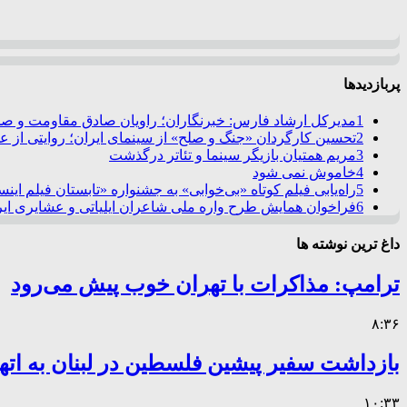
پربازدیدها
1
مدیرکل ارشاد فارس: خبرنگاران؛ راویان صادق مقاومت و صدا
2
تحسین کارگردان «جنگ و صلح» از سینمای ایران؛ روایتی از 
3
مریم همتیان بازیگر سینما و تئاتر درگذشت
4
خاموش نمی شود
5
راه‌یابی فیلم کوتاه «بی‌خوابی» به جشنواره «تابستان فیلم این
6
فراخوان همایش طرح واره ملی شاعران ایلیاتی و عشایری ایرا
داغ ترین نوشته ها
ترامپ: مذاکرات با تهران خوب پیش می‌رود
۸:۳۶
بازداشت سفیر پیشین فلسطین در لبنان به اته
۱۰:۳۳