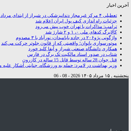
آخرین اخبار
تعطیلی ۴ مرکز غیرمجاز دندانپزشکی در شیراز از ابتدای مردادماه تاکنون
جزئیات راه اندازی کیف پول ایران اعلام شد
ترامپ: مذاکرات با تهران خوب پیش می‌رود
کالابرگ کدهای ملی ۰، ۱ و ۲ شارژ شد
واژگونی پژو۲۰۶ در جاده بابامیدان- نورآباد با ۳ مصدوم
موتورسواری بانوان؛ واقعیتی که از قانون جلوتر حرکت می‌کند
همکاری دانشگاه صنعتی شیراز و آبفا کلید خورد
شتاب در صدور اسناد مالکیت تک برگ در فارس
قتل جوان 28 ساله توسط قاتل 15 ساله در کازرون
وزیر بهداشت در لامرد: حمله به ورزشگاه، جنایتی آشکار علیه م
پنجشنبه , ۱۵ مرداد ۱۴۰۵
2026 - 08 - 06
سیاسی