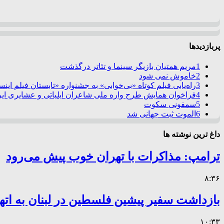
پربازدیدها
1
مریم همتیان بازیگر سینما و تئاتر درگذشت
2
خاموش نمی شود
3
راه‌یابی فیلم کوتاه «بی‌خوابی» به جشنواره «تابستان فیلم این
4
فراخوان همایش طرح واره ملی شاعران ایلیاتی و عشایری ایرا
5
سمفونی سکوت
6
الموت ثبت جهانی شد
داغ ترین نوشته ها
ترامپ: مذاکرات با تهران خوب پیش می‌رود
۸:۳۶
بازداشت سفیر پیشین فلسطین در لبنان به اته
۱۰:۳۳