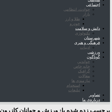
اجتماعی
حوادث، انتظامی
بازار
طلا و ارز
خودرو
دانش و سلامت
تکنولوژی
شهرستان
فرهنگی و هنری
ادبیات
ورزشی
گوناگون
خواندنی
خانه خاص
گرافیک
مقالات
نیازمندی ها
استخدام
تبلیغات
تصاویر
درباره‌ی ما
برچسب زده شده با:
ورزش و جوانان کازرون