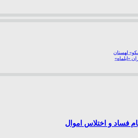
سکو» لهستان
ن «ایلماه»
ام فساد و اختلاس اموال