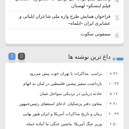
4
فیلم اینسکو» لهستان
فراخوان همایش طرح واره ملی شاعران ایلیاتی و
5
عشایری ایران «ایلماه»
سمفونی سکوت
6
داغ ترین نوشته ها
۸:۳۶
ترامپ: مذاکرات با تهران خوب پیش می‌رود
۱۰:۳۳
بازداشت سفیر پیشین فلسطین در لبنان به اتهام
۵:۱۷
فساد و اختلاس اموال
حادثه دریایی در نزدیکی سواحل عمان
۴:۴۱
معاون دفتر پزشکیان: ادعای استعفای رئیس‌جمهور
۲۰:۳۹
واهی و کذب محض است
زمان و تاریخ مذاکرات آمریکا و ایران هنوز نهایی
۶:۵۰
نشده است
وزیر جنگ آمریکا: ماشین جنگی ما آماده حمله