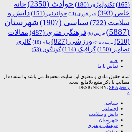
حوادث
(2350)
خانه
(165)
تکنولوژی
(180)
دانش و
خاص
(393)
خواندنی
(151)
خبر فوری
(11)
شهرستان
سیاسی
(1907)
سلامت
(722)
(5887)
فرهنگی هنری
(487)
مقالات
فارس
(6)
ورزشی
(827)
(510)
گالری
پیام
(18)
نیازمندی ها
(0)
تصاویر
(150)
گرافیک
(114)
گوناگون
(53)
خانه
تماس با ما
تمام حقوق مادی و معنوی این سایت محفوظ می باشد و استفاده از
مطالب با ذکر منبع بلامانع است.
DESIGNE BY:
SP Agency
×
سیاسی
اجتماعی
دانش و سلامت
شهرستان
فرهنگی و هنری
ورزشی