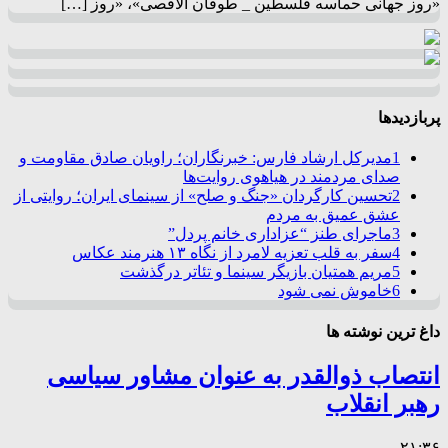
«روز جهانی حماسه فلسطین _ طوفان الاقصی»، «روز […]
پربازدیدها
1
مدیرکل ارشاد فارس: خبرنگاران؛ راویان صادق مقاومت و
صدای مردمند در هیاهوی روایت‌ها
2
تحسین کارگردان «جنگ و صلح» از سینمای ایران؛ روایتی از
عشق عمیق به مردم
3
ماجرای طنز “عزاداری خانم پردل”
4
سفر به قلب تعزیه لامرد از نگاه ۱۳ هنرمند عکاس
5
مریم همتیان بازیگر سینما و تئاتر درگذشت
6
خاموش نمی شود
داغ ترین نوشته ها
انتصاب ذوالقدر به عنوان مشاور سیاسی
رهبر انقلاب
۲۱:۳۶