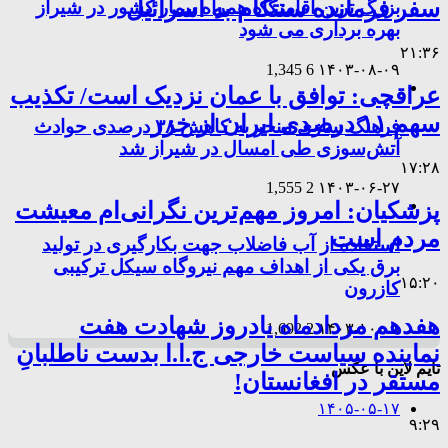
سفر فرمانده سنتکام به اسرائیل
بزرگ ترین اقامتگاه همراه بیمار کشور در شیراز
بهره برداری می شود
۲۱:۳۶
1,345
6
۱۴۰۳-۰۸-۰۹
عراقچی: توافق با عمان نزدیک است/ تکذیب
سهم ۱۱ درصدی ایران از خزر
فرهنگ سازی منجر به کاهش ۳۸ درصدی حوادث
آتش‌سوزی طی امسال در شیراز شد
۱۷:۲۸
1,555
2
۱۴۰۳-۰۶-۲۷
پزشکیان: امروز مهم‌ترین نگرانی‌ام معیشت
مردم است
استفاده از آب فاضلاب جهت بکارگیری در تولید
برق یکی از اهداف مهم نیروگاه سیکل ترکیبی
۱۵:۲۰
کازرون
هفدهم مردادماه یادروز شهادت هفت
1,692
2
۱۴۰۳-۱۰-۰۵
نماینده سیاست خارجی ج.ا.ا بدست ناطلبانِ
تایم لاین با عکس
مستقر در افغانستان!
۱۴۰۵-۰۵-۱۷
۹:۲۹