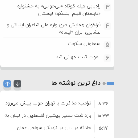
راه‌یابی فیلم کوتاه «بی‌خوابی» به جشنواره
3
«تابستان فیلم اینسکو» لهستان
فراخوان همایش طرح واره ملی شاعران ایلیاتی و
4
عشایری ایران «ایلماه»
سمفونی سکوت
5
الموت ثبت جهانی شد
6
داغ ترین نوشته ها
ترامپ: مذاکرات با تهران خوب پیش می‌رود
۸:۳۶
بازداشت سفیر پیشین فلسطین در لبنان به اته
۱۰:۳۳
حادثه دریایی در نزدیکی سواحل عمان
۵:۱۷