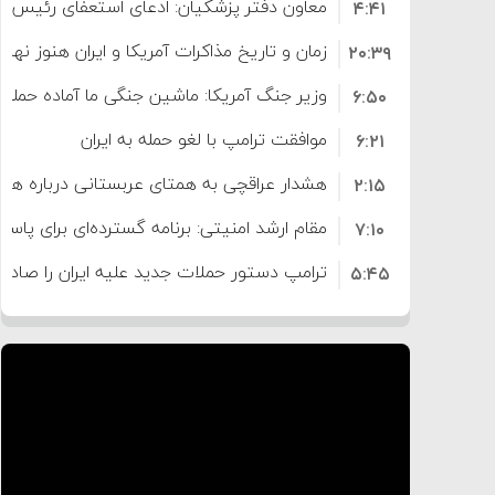
معاون دفتر پزشکیان: ادعای استعفای رئیس
۴:۴۱
است
زمان و تاریخ مذاکرات آمریکا و ایران هنوز نه
۲۰:۳۹
وزیر جنگ آمریکا: ماشین جنگی ما آماده حمله 
۶:۵۰
موافقت ترامپ با لغو حمله به ایران
۶:۲۱
هشدار عراقچی به همتای عربستانی درباره همرا
۲:۱۵
مقام ارشد امنیتی: برنامه گسترده‌ای برای پاسخ 
۷:۱۰
ترامپ دستور حملات جدید علیه ایران را صادر 
۵:۴۵
سپاه: دو نفتکش متخلف مورد اصابت قرار گر
۱۲:۵۹
ترامپ مدعی توافق تاریخی برای خلع سلاح ک
۸:۵۷
اعتراض عراقچی به همتای بلغارستانی به دلیل
۱۶:۱۹
ایران
کشورهایی که به متجاوزان کمک می کنند پ
۱۰:۱۵
سنتکام پایان تجاوز جدید به ایران را اعلام کرد