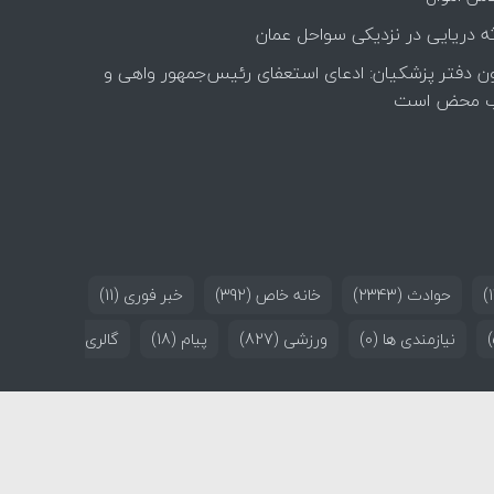
ه دریایی در نزدیکی سواحل عمان
ن دفتر پزشکیان: ادعای استعفای رئیس‌جمهور واهی و
 محض است
حوادث
(2343)
خانه خاص
(392)
خبر فوری
(11)
نیازمندی ها
(0)
ورزشی
(827)
پیام
(18)
گالری