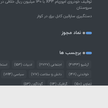
توقیف خودروی ام‌وی‌ام X33 با ۱۳۰ میلیون ریال خلافی در
سروستان
دستگیری سارقین کابل برق در کوار
نماد مجوز
برچسب ها
آرشیو
(4743)
اجتماعی
(2727)
ادبیات
(153)
استخد
خواندنی
(148)
دانش و سلامت
(717)
سیاسی
(1894)
تصاویر
(150)
گرافیک
(114)
گوناگون
(53)
خانه
تماس با ما