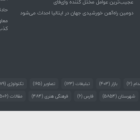
عجیب‌ترین عوامل مختل کننده وای‌فای
حادث
دومین راه‌آهن خورشیدی جهان در ایتالیا احداث می‌شود
معاو
کذب
ام
(2)
بازار
(403)
تبلیغات
(123)
تصاویر
(165)
تکنولوژی
(179)
شهرستان
(5854)
فارس
(6)
فرهنگی هنری
(484)
مقالات
(506)