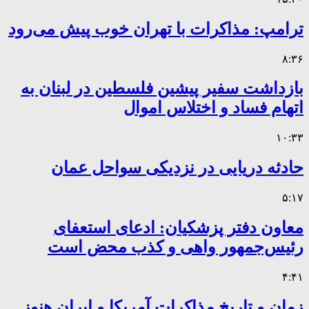
ترامپ: مذاکرات با تهران خوب پیش می‌رود
۸:۳۶
بازداشت سفیر پیشین فلسطین در لبنان به
اتهام فساد و اختلاس اموال
۱۰:۳۳
حادثه دریایی در نزدیکی سواحل عمان
۵:۱۷
معاون دفتر پزشکیان: ادعای استعفای
رئیس‌جمهور واهی و کذب محض است
۴:۴۱
زمان و تاریخ مذاکرات آمریکا و ایران هنوز