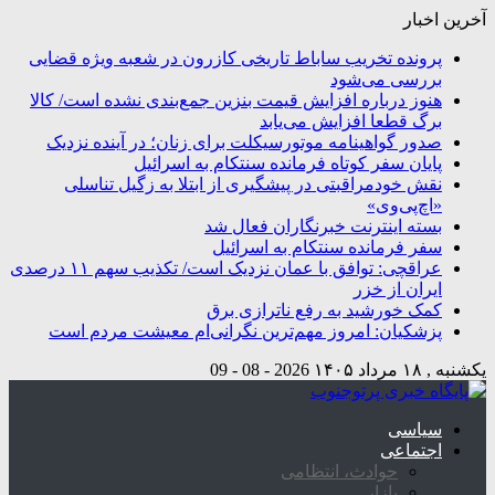
آخرین اخبار
پرونده تخریب ساباط تاریخی کازرون در شعبه ویژه قضایی
بررسی می‌شود
هنوز درباره افزایش قیمت بنزین جمع‌بندی نشده است/ کالا
برگ قطعا افزایش می‌یابد
صدور گواهینامه موتورسیکلت برای زنان؛ در آینده نزدیک
پایان سفر کوتاه فرمانده سنتکام به اسرائیل
نقش خودمراقبتی در پیشگیری از ابتلا به زگیل تناسلی
«اچ‌پی‌وی»
بسته اینترنت خبرنگاران فعال شد
سفر فرمانده سنتکام به اسرائیل
عراقچی: توافق با عمان نزدیک است/ تکذیب سهم ۱۱ درصدی
ایران از خزر
کمک خورشید به رفع ناترازی برق
پزشکیان: امروز مهم‌ترین نگرانی‌ام معیشت مردم است
یکشنبه , ۱۸ مرداد ۱۴۰۵
2026 - 08 - 09
سیاسی
اجتماعی
حوادث، انتظامی
بازار