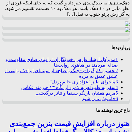
دهک‌بندی‌ها به صدک‌بندی خبر داد و گفت که به جای اینکه فردی از
نظر مالی در ۱۰ دهک باشد، هر دهک به ۱۰ قسمت تقسیم می‌شود.
به گزارش پرتو جنوب به نقل […]
پربازدیدها
1
مدیرکل ارشاد فارس: خبرنگاران؛ راویان صادق مقاومت و
صدای مردمند در هیاهوی روایت‌ها
2
تحسین کارگردان «جنگ و صلح» از سینمای ایران؛ روایتی از
عشق عمیق به مردم
3
ماجرای طنز “عزاداری خانم پردل”
4
سفر به قلب تعزیه لامرد از نگاه ۱۳ هنرمند عکاس
5
مریم همتیان بازیگر سینما و تئاتر درگذشت
6
خاموش نمی شود
داغ ترین نوشته ها
هنوز درباره افزایش قیمت بنزین جمع‌بندی
نشده است/ کالا برگ قطعا افزایش می‌یابد