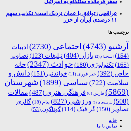
سفر فرمانده سنتکام به اسرائیل
عراقچی: توافق با عمان نزدیک است/ تکذیب سهم
۱۱ درصدی ایران از خزر
برچسب ها
آرشیو
(4743)
اجتماعی
(2730)
ادبیات
بازار
(404)
(154)
تبلیغات
(123)
تصاویر
استخدام
(2)
حوادث
(2347)
خانه
(165)
تکنولوژی
(180)
دانش و
خاص
(392)
خواندنی
(151)
خبر فوری
(11)
شهرستان
سیاسی
(1899)
سلامت
(722)
(5869)
فرهنگی هنری
(487)
مقالات
فارس
(6)
ورزشی
(827)
(508)
گالری
پیام
(18)
نیازمندی ها
(0)
تصاویر
(150)
گرافیک
(114)
گوناگون
(53)
خانه
تماس با ما