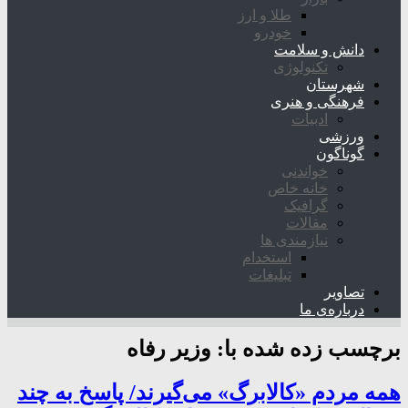
طلا و ارز
خودرو
دانش و سلامت
تکنولوژی
شهرستان
فرهنگی و هنری
ادبیات
ورزشی
گوناگون
خواندنی
خانه خاص
گرافیک
مقالات
نیازمندی ها
استخدام
تبلیغات
تصاویر
درباره‌ی ما
برچسب زده شده با:
وزیر رفاه
همه مردم «کالابرگ» می‌گیرند/ پاسخ به چند