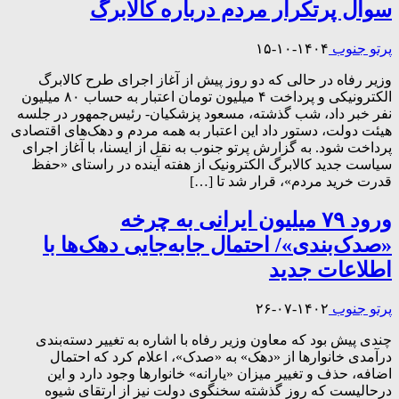
سوال پرتکرار مردم درباره کالابرگ
پرتو جنوب
۱۴۰۴-۱۰-۱۵
وزیر رفاه در حالی که دو روز پیش از آغاز اجرای طرح کالابرگ
الکترونیکی و پرداخت ۴ میلیون تومان اعتبار به حساب ۸۰ میلیون
نفر خبر داد، شب گذشته، مسعود پزشکیان- رئیس‌جمهور در جلسه
هیئت دولت، دستور داد این اعتبار به همه مردم و دهک‌های اقتصادی
پرداخت شود. به گزارش پرتو جنوب به نقل از ایسنا،‌ با آغاز اجرای
سیاست جدید کالابرگ الکترونیک از هفته آینده در راستای «حفظ
قدرت خرید مردم»، قرار شد تا […]
ورود ۷۹ میلیون ایرانی به چرخه
«صدک‌بندی»/ احتمال جابه‌جایی دهک‌ها با
اطلاعات جدید
پرتو جنوب
۱۴۰۲-۰۷-۲۶
چندی پیش بود که معاون وزیر رفاه با اشاره به تغییر دسته‌بندی
درآمدی خانوارها از «دهک» به «صدک»، اعلام کرد که احتمال
اضافه، حذف و تغییر میزان «یارانه» خانوارها وجود دارد و این
درحالیست که روز گذشته سخنگوی دولت نیز از ارتقای شیوه