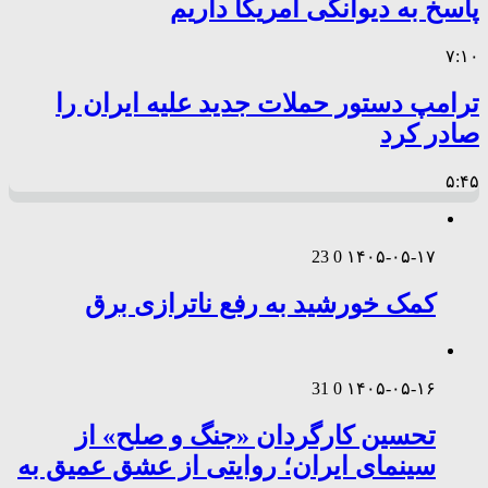
پاسخ به دیوانگی آمریکا داریم
۷:۱۰
ترامپ دستور حملات جدید علیه ایران را
صادر کرد
۵:۴۵
23
0
۱۴۰۵-۰۵-۱۷
کمک خورشید به رفع ناترازی برق
31
0
۱۴۰۵-۰۵-۱۶
تحسین کارگردان «جنگ و صلح» از
سینمای ایران؛ روایتی از عشق عمیق به