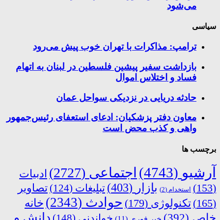
می‌شود
سیاسی
ترامپ: مذاکرات با تهران خوب پیش می‌رود
بازداشت سفیر پیشین فلسطین در لبنان به اتهام
فساد و اختلاس اموال
حادثه دریایی در نزدیکی سواحل عمان
معاون دفتر پزشکیان: ادعای استعفای رئیس‌جمهور
واهی و کذب محض است
برچسب ها
آرشیو
(4743)
اجتماعی
(2727)
ادبیات
بازار
(403)
(153)
تبلیغات
(124)
تصاویر
استخدام
(2)
حوادث
(2343)
خانه
(165)
تکنولوژی
(179)
دانش و
خاص
(392)
خواندنی
(148)
خبر فوری
(11)