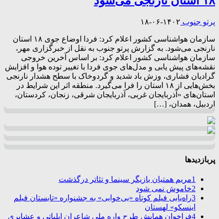
۱۸ استان نارنجی می‌شود
پرتو جنوب
۱۴۰۲-۰۶-۱۸
سازمان هواشناسی کشور اعلام کرد: فردا اوضاع جوی ۱۸ استان
نارنجی می‌شود. به گزارش پرتو جنوب به نقل از خبرگزاری مهر،
سازمان هواشناسی کشور اعلام کرد: بر اساس آخرین خروجی
نقشه‌های پیش یابی و مدل‌های جوی فردا با تغییر توده هوا و افزایش
گرادیان فشاری، وزش باد شدید و گردوخاک با سطح هشدار نارنجی
بخش‌هایی از ۱۸ استان را فرا می‌گیرد. منطقه اثر این شرایط در
استان‌های «آذربایجان غربی، آذربایجان شرقی، زنجان، کردستان،
اردبیل، همدان، […]
پربازدیدها
1
مریم همتیان بازیگر سینما و تئاتر درگذشت
2
خاموش نمی شود
3
راه‌یابی فیلم کوتاه «بی‌خوابی» به جشنواره «تابستان فیلم
اینسکو» لهستان
4
فراخوان همایش طرح واره ملی شاعران ایلیاتی و عشایری