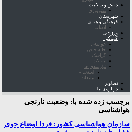
دانش و سلامت
تکنولوژی
شهرستان
فرهنگی و هنری
ادبیات
ورزشی
گوناگون
خواندنی
خانه خاص
گرافیک
مقالات
نیازمندی ها
استخدام
تبلیغات
تصاویر
درباره‌ی ما
برچسب زده شده با:
وضعیت نارنجی
هواشناسی
سازمان هواشناسی کشور: فردا اوضاع جوی