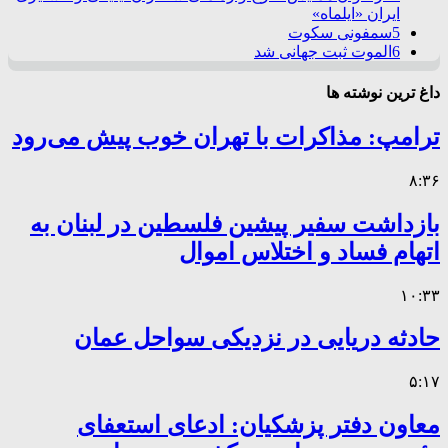
ایران «ایلماه»
5
سمفونی سکوت
6
الموت ثبت جهانی شد
داغ ترین نوشته ها
ترامپ: مذاکرات با تهران خوب پیش می‌رود
۸:۳۶
بازداشت سفیر پیشین فلسطین در لبنان به
اتهام فساد و اختلاس اموال
۱۰:۳۳
حادثه دریایی در نزدیکی سواحل عمان
۵:۱۷
معاون دفتر پزشکیان: ادعای استعفای