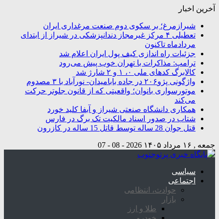
آخرین اخبار
شیرازمرغ؛ بر سکوی دوم صنعت مرغداری ایران
تعطیلی ۴ مرکز غیرمجاز دندانپزشکی در شیراز از ابتدای
مردادماه تاکنون
جزئیات راه اندازی کیف پول ایران اعلام شد
ترامپ: مذاکرات با تهران خوب پیش می‌رود
کالابرگ کدهای ملی ۰، ۱ و ۲ شارژ شد
واژگونی پژو۲۰۶ در جاده بابامیدان- نورآباد با ۳ مصدوم
موتورسواری بانوان؛ واقعیتی که از قانون جلوتر حرکت
می‌کند
همکاری دانشگاه صنعتی شیراز و آبفا کلید خورد
شتاب در صدور اسناد مالکیت تک برگ در فارس
قتل جوان 28 ساله توسط قاتل 15 ساله در کازرون
جمعه , ۱۶ مرداد ۱۴۰۵
2026 - 08 - 07
سیاسی
اجتماعی
حوادث، انتظامی
بازار
طلا و ارز
خودرو