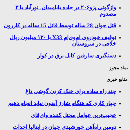
واژگونی پژو۲۰۶ در جاده بابامیدان- نورآباد با ۳
مصدوم
قتل جوان 28 ساله توسط قاتل 15 ساله در کازرون
توقیف خودروی ام‌وی‌ام X33 با ۱۳۰ میلیون ریال
خلافی در سروستان
دستگیری سارقین کابل برق در کوار
نماد مجوز
منابع خبری
چند راه‌ ساده برای خنک کردن گوشی داغ
چهار کاری که هنگام شارژ آیفون نباید انجام دهیم
عجیب‌ترین عوامل مختل کننده وای‌فای
دومین راه‌آهن خورشیدی جهان در ایتالیا احداث