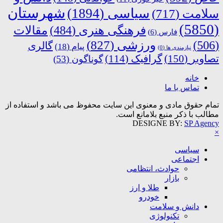
شهرستان
سیاسی
(1894)
سلامت
(717)
(5850)
فرهنگی هنری
(484)
مقالات
فارس
(6)
ورزشی
(827)
(506)
گالری
پیام
(18)
نیازمندی ها
(0)
تصاویر
(150)
گرافیک
(114)
گوناگون
(53)
خانه
تماس با ما
تمام حقوق مادی و معنوی این سایت محفوظ می باشد و استفاده از
مطالب با ذکر منبع بلامانع است.
DESIGNE BY:
SP Agency
×
سیاسی
اجتماعی
حوادث، انتظامی
بازار
طلا و ارز
خودرو
دانش و سلامت
تکنولوژی