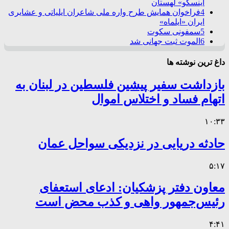
اینسکو» لهستان
4
فراخوان همایش طرح واره ملی شاعران ایلیاتی و عشایری
ایران «ایلماه»
5
سمفونی سکوت
6
الموت ثبت جهانی شد
داغ ترین نوشته ها
بازداشت سفیر پیشین فلسطین در لبنان به
اتهام فساد و اختلاس اموال
۱۰:۳۳
حادثه دریایی در نزدیکی سواحل عمان
۵:۱۷
معاون دفتر پزشکیان: ادعای استعفای
رئیس‌جمهور واهی و کذب محض است
۴:۴۱