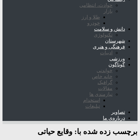
حوادث، انتظامی
بازار
طلا و ارز
خودرو
دانش و سلامت
تکنولوژی
شهرستان
فرهنگی و هنری
ادبیات
ورزشی
گوناگون
خواندنی
خانه خاص
گرافیک
مقالات
نیازمندی ها
استخدام
تبلیغات
تصاویر
درباره‌ی ما
برچسب زده شده با:
وقایع حیاتی