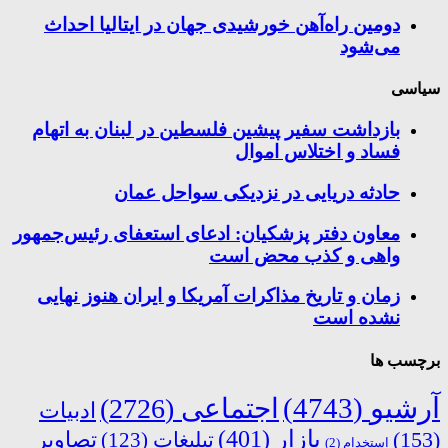
دومین راه‌آهن خورشیدی جهان در ایتالیا احداث
می‌شود
سیاسی
بازداشت سفیر پیشین فلسطین در لبنان به اتهام
فساد و اختلاس اموال
حادثه دریایی در نزدیکی سواحل عمان
معاون دفتر پزشکیان: ادعای استعفای رئیس‌جمهور
واهی و کذب محض است
زمان و تاریخ مذاکرات آمریکا و ایران هنوز نهایی
نشده است
برچسب ها
آرشیو
(4743)
اجتماعی
(2726)
ادبیات
بازار
(401)
(153)
تبلیغات
(123)
تصاویر
استخدام
(2)