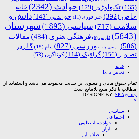
حوادث
(2342)
خانه
(165)
تکنولوژی
(179)
دانش و
خاص
(392)
خواندنی
(148)
خبر فوری
(11)
شهرستان
سیاسی
(1893)
سلامت
(717)
(5843)
فرهنگی هنری
(484)
مقالات
فارس
(6)
ورزشی
(827)
(506)
گالری
پیام
(18)
نیازمندی ها
(0)
تصاویر
(150)
گرافیک
(114)
گوناگون
(53)
خانه
تماس با ما
تمام حقوق مادی و معنوی این سایت محفوظ می باشد و استفاده از
مطالب با ذکر منبع بلامانع است.
DESIGNE BY:
SP Agency
×
سیاسی
اجتماعی
حوادث، انتظامی
بازار
طلا و ارز