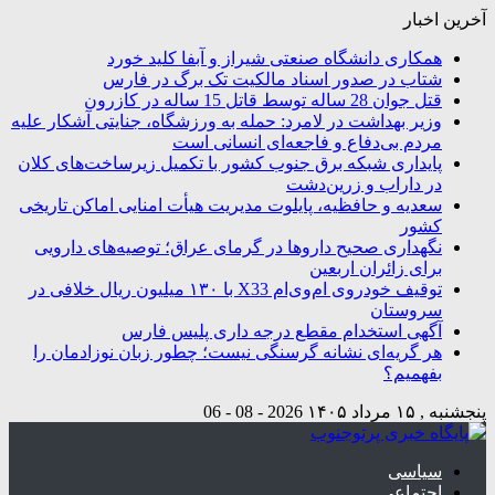
آخرین اخبار
همکاری دانشگاه صنعتی شیراز و آبفا کلید خورد
شتاب در صدور اسناد مالکیت تک برگ در فارس
قتل جوان 28 ساله توسط قاتل 15 ساله در کازرون
وزیر بهداشت در لامرد: حمله به ورزشگاه، جنایتی آشکار علیه
مردم بی‌دفاع و فاجعه‌ای انسانی است
پایداری شبکه برق جنوب کشور با تکمیل زیرساخت‌های کلان
در داراب و زرین‌دشت
سعدیه و حافظیه، پایلوت مدیریت هیأت امنایی اماکن تاریخی
کشور
نگهداری صحیح داروها در گرمای عراق؛ توصیه‌های دارویی
برای زائران اربعین
توقیف خودروی ام‌وی‌ام X33 با ۱۳۰ میلیون ریال خلافی در
سروستان
آگهی استخدام مقطع درجه داری پلیس فارس
هر گریه‌ای نشانه گرسنگی نیست؛ چطور زبان نوزادمان را
بفهمیم؟
پنجشنبه , ۱۵ مرداد ۱۴۰۵
2026 - 08 - 06
سیاسی
اجتماعی