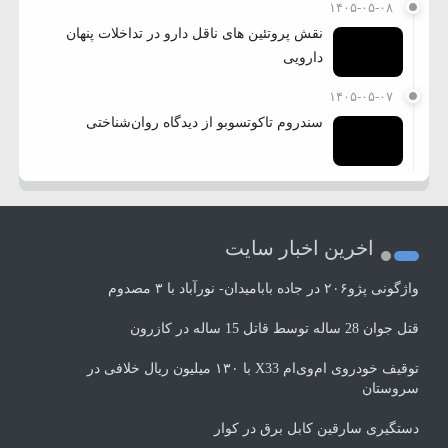
۱۴۰۵-۰۵-۰۸
نقش پروتئین های ناقل دارو در تداخلات پنهان
دارویی
۱۴۰۵-۰۵-۰۷
سندروم تاکوتسوبو از دیدگاه روان‌شناختی
اخرین اخبار سایت
واژگونی پژو۲۰۶ در جاده بابامیدان- نورآباد با ۳ مصدوم
قتل جوان 28 ساله توسط قاتل 15 ساله در کازرون
توقیف خودروی ام‌وی‌ام X33 با ۱۳۰ میلیون ریال خلافی در
سروستان
دستگیری سارقین کابل برق در کوار