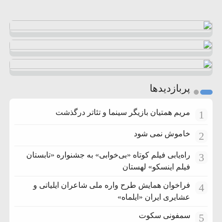
پربازدیدها
مریم همتیان بازیگر سینما و تئاتر درگذشت
1
خاموش نمی شود
2
راه‌یابی فیلم کوتاه «بی‌خوابی» به جشنواره «تابستان
3
فیلم اینسکو» لهستان
فراخوان همایش طرح واره ملی شاعران ایلیاتی و
4
عشایری ایران «ایلماه»
سمفونی سکوت
5