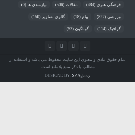
فرهنگی هنری
(484)
مقالات
(506)
نیازمندی ها
(0)
ورزشی
(827)
پیام
(18)
گالری تصاویر
(150)
گرافیک
(114)
گوناگون
(53)
تمام حقوق مادی و معنوی این سایت محفوظ می باشد و استفاده از
مطالب با ذکر منبع بلامانع است.
DESIGNE BY:
SP Agency