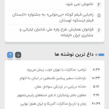
خاموش نمی شود
4
راه‌یابی فیلم کوتاه «بی‌خوابی» به جشنواره «تابستان
5
فیلم اینسکو» لهستان
فراخوان همایش طرح واره ملی شاعران ایلیاتی و
6
عشایری ایران «ایلماه»
داغ ترین نوشته ها
۸:۳۶
ترامپ: مذاکرات با تهران خوب پیش می‌رود
۱۰:۳۳
بازداشت سفیر پیشین فلسطین در لبنان به اتهام
۵:۱۷
فساد و اختلاس اموال
حادثه دریایی در نزدیکی سواحل عمان
۴:۴۱
معاون دفتر پزشکیان: ادعای استعفای رئیس‌جمهور
۲۰:۳۹
واهی و کذب محض است
زمان و تاریخ مذاکرات آمریکا و ایران هنوز نهایی