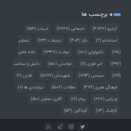
برچسب ها
آرشیو
(4743)
اجتماعی
(2727)
ادبیات
(153)
استخدام
(2)
بازار
(404)
تبلیغات
(123)
تصاویر
(165)
تکنولوژی
(180)
حوادث
(2347)
خانه خاص
(392)
خبر فوری
(11)
خواندنی
(150)
دانش و سلامت
(719)
سیاسی
(1894)
شهرستان
(5862)
فارس
(6)
فرهنگی هنری
(486)
مقالات
(507)
نیازمندی ها
(0)
ورزشی
(827)
پیام
(18)
گالری تصاویر
(150)
گرافیک
(114)
گوناگون
(53)