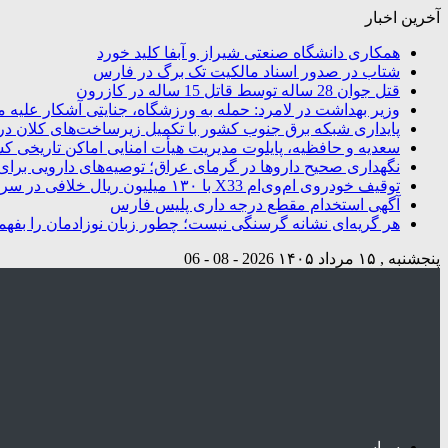
آخرین اخبار
همکاری دانشگاه صنعتی شیراز و آبفا کلید خورد
شتاب در صدور اسناد مالکیت تک برگ در فارس
قتل جوان 28 ساله توسط قاتل 15 ساله در کازرون
وزیر بهداشت در لامرد: حمله به ورزشگاه، جنایتی آشکار علیه م
پایداری شبکه برق جنوب کشور با تکمیل زیرساخت‌های کلان در
سعدیه و حافظیه، پایلوت مدیریت هیأت امنایی اماکن تاریخی ک
نگهداری صحیح داروها در گرمای عراق؛ توصیه‌های دارویی برای 
توقیف خودروی ام‌وی‌ام X33 با ۱۳۰ میلیون ریال خلافی در سروستان
آگهی استخدام مقطع درجه داری پلیس فارس
هر گریه‌ای نشانه گرسنگی نیست؛ چطور زبان نوزادمان را بفهم
پنجشنبه , ۱۵ مرداد ۱۴۰۵
2026 - 08 - 06
سیاسی