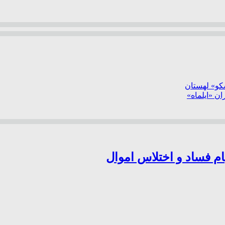
سکو» لهستان
ن «ایلماه»
ام فساد و اختلاس اموال