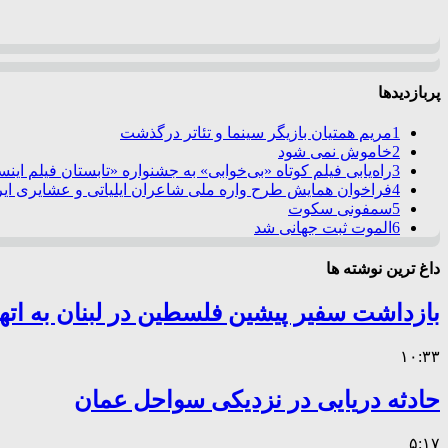
پربازدیدها
1
مریم همتیان بازیگر سینما و تئاتر درگذشت
2
خاموش نمی شود
3
راه‌یابی فیلم کوتاه «بی‌خوابی» به جشنواره «تابستان فیلم این
4
فراخوان همایش طرح واره ملی شاعران ایلیاتی و عشایری ایرا
5
سمفونی سکوت
6
الموت ثبت جهانی شد
داغ ترین نوشته ها
بازداشت سفیر پیشین فلسطین در لبنان به اته
۱۰:۳۳
حادثه دریایی در نزدیکی سواحل عمان
۵:۱۷