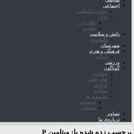
اجتماعی
حوادث، انتظامی
بازار
طلا و ارز
خودرو
دانش و سلامت
تکنولوژی
شهرستان
فرهنگی و هنری
ادبیات
ورزشی
گوناگون
خواندنی
خانه خاص
گرافیک
مقالات
نیازمندی ها
استخدام
تبلیغات
تصاویر
درباره‌ی ما
برچسب زده شده با:
ویتامین P