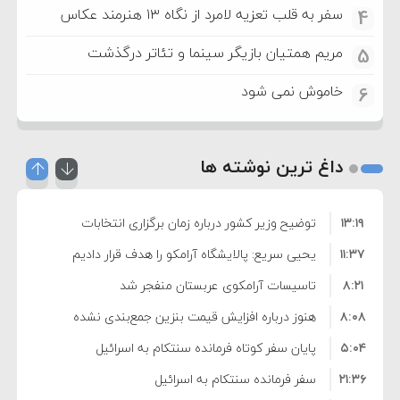
سفر به قلب تعزیه لامرد از نگاه ۱۳ هنرمند عکاس
4
مریم همتیان بازیگر سینما و تئاتر درگذشت
5
خاموش نمی شود
6
داغ ترین نوشته ها
۱۳:۱۹
توضیح وزیر کشور درباره زمان برگزاری انتخابات
۱۱:۳۷
شوراها
یحیی سریع: پالایشگاه آرامکو را هدف قرار دادیم
۸:۲۱
تاسیسات آرامکوی عربستان منفجر شد
۸:۰۸
هنوز درباره افزایش قیمت بنزین جمع‌بندی نشده
۵:۰۴
است/ کالا برگ قطعا افزایش می‌یابد
پایان سفر کوتاه فرمانده سنتکام به اسرائیل
۲۱:۳۶
سفر فرمانده سنتکام به اسرائیل