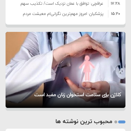
۱۷:۲۸
عراقچی: توافق با عمان نزدیک است/ تکذیب سهم
۱۵:۲۰
۱۱ درصدی ایران از خزر
پزشکیان: امروز مهم‌ترین نگرانی‌ام معیشت مردم
۸:۳۶
است
ترامپ: مذاکرات با تهران خوب پیش می‌رود
۱۰:۳۳
بازداشت سفیر پیشین فلسطین در لبنان به اتهام
۵:۱۷
فساد و اختلاس اموال
حادثه دریایی در نزدیکی سواحل عمان
۴:۴۱
معاون دفتر پزشکیان: ادعای استعفای رئیس‌جمهور
۲۰:۳۹
واهی و کذب محض است
زمان و تاریخ مذاکرات آمریکا و ایران هنوز نهایی
۶:۵۰
نشده است
وزیر جنگ آمریکا: ماشین جنگی ما آماده حمله
تحسین کارگردان «جنگ و صلح» از سینمای ایران؛ روایتی
۶:۲۱
نظامی علیه ایران است
موافقت ترامپ با لغو حمله به ایران
از عشق عمیق به مردم
کمک خورشید به رفع ناترازی برق
کلاژن برای سلامت استخوان زنان مفید است
1
2
محبوب ترین نوشته ها
3