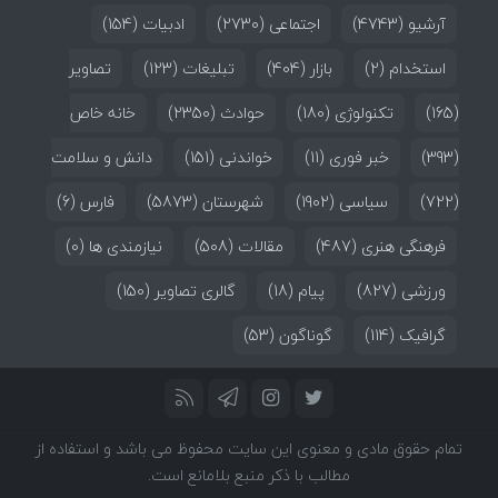
آرشیو
(4743)
اجتماعی
(2730)
ادبیات
(154)
استخدام
(2)
بازار
(404)
تبلیغات
(123)
تصاویر
(165)
تکنولوژی
(180)
حوادث
(2350)
خانه خاص
(393)
خبر فوری
(11)
خواندنی
(151)
دانش و سلامت
(722)
سیاسی
(1902)
شهرستان
(5873)
فارس
(6)
فرهنگی هنری
(487)
مقالات
(508)
نیازمندی ها
(0)
ورزشی
(827)
پیام
(18)
گالری تصاویر
(150)
گرافیک
(114)
گوناگون
(53)
تمام حقوق مادی و معنوی این سایت محفوظ می باشد و استفاده از
مطالب با ذکر منبع بلامانع است.