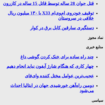
قتل جوان 28 ساله توسط قاتل 15 ساله در کازرون
توقیف خودروی ام‌وی‌ام X33 با ۱۳۰ میلیون ریال
خلافی در سروستان
دستگیری سارقین کابل برق در کوار
نماد مجوز
منابع خبری
چند راه‌ ساده برای خنک کردن گوشی داغ
چهار کاری که هنگام شارژ آیفون نباید انجام دهیم
عجیب‌ترین عوامل مختل کننده وای‌فای
دومین راه‌آهن خورشیدی جهان در ایتالیا احداث
می‌شود
سیاسی