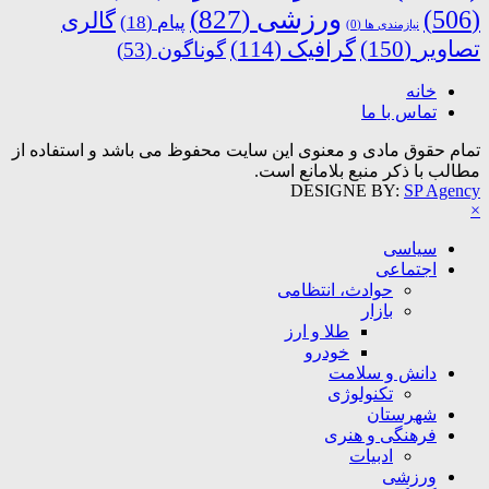
ورزشی
(827)
(506)
گالری
پیام
(18)
نیازمندی ها
(0)
تصاویر
(150)
گرافیک
(114)
گوناگون
(53)
خانه
تماس با ما
تمام حقوق مادی و معنوی این سایت محفوظ می باشد و استفاده از
مطالب با ذکر منبع بلامانع است.
DESIGNE BY:
SP Agency
×
سیاسی
اجتماعی
حوادث، انتظامی
بازار
طلا و ارز
خودرو
دانش و سلامت
تکنولوژی
شهرستان
فرهنگی و هنری
ادبیات
ورزشی