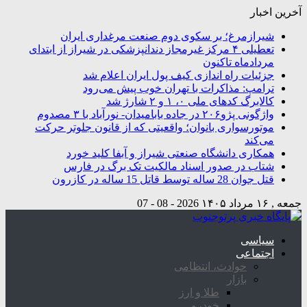
آخرین اخبار
شیرازمرغ؛ بر سکوی دوم صنعت مرغداری ایران
تعطیلی ۴ مرکز غیرمجاز دندانپزشکی در شیراز از ابتدای
مردادماه تاکنون
جزئیات راه اندازی کیف پول ایران اعلام شد
ترامپ: مذاکرات با تهران خوب پیش می‌رود
کالابرگ کدهای ملی ۰، ۱ و ۲ شارژ شد
واژگونی پژو۲۰۶ در جاده بابامیدان- نورآباد با ۳ مصدوم
موتورسواری بانوان؛ واقعیتی که از قانون جلوتر حرکت
می‌کند
همکاری دانشگاه صنعتی شیراز و آبفا کلید خورد
شتاب در صدور اسناد مالکیت تک برگ در فارس
قتل جوان 28 ساله توسط قاتل 15 ساله در کازرون
جمعه , ۱۶ مرداد ۱۴۰۵
2026 - 08 - 07
سیاسی
اجتماعی
حوادث، انتظامی
بازار
طلا و ارز
خودرو