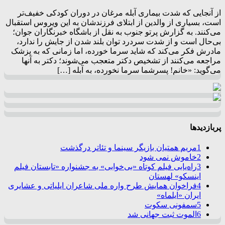
از آنجایی که شدت بیماری آبله مرغان در دوران کودکی خفیف‌تر
است، بسیاری از والدین از ابتلای فرزندشان به این ویروس استقبال
می‌کنند. به گزارش پرتو جنوب به نقل از باشگاه خبرنگاران جوان؛
بی‌حال است و از شدت سردرد توان بلند شدن از جایش را ندارد،
مادرش فکر می‌کند که شاید سرما خورده، اما زمانی که به پزشک
مراجعه می‌کنند از تشخیص دکتر متعجب می‌شوند؛ دکتر به آنها
می‌گوید: «خانم! پسرشما سرما نخورده، به آبله […]
پربازدیدها
1
مریم همتیان بازیگر سینما و تئاتر درگذشت
2
خاموش نمی شود
3
راه‌یابی فیلم کوتاه «بی‌خوابی» به جشنواره «تابستان فیلم
اینسکو» لهستان
4
فراخوان همایش طرح واره ملی شاعران ایلیاتی و عشایری
ایران «ایلماه»
5
سمفونی سکوت
6
الموت ثبت جهانی شد