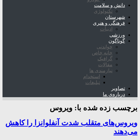
دانش و سلامت
تکنولوژی
شهرستان
فرهنگی و هنری
ادبیات
ورزشی
گوناگون
خواندنی
خانه خاص
گرافیک
مقالات
نیازمندی ها
استخدام
تبلیغات
تصاویر
درباره‌ی ما
برچسب زده شده با:
ویروس
ویروس‌های متقلب شدت آنفلوانزا را کاهش
می‌دهند