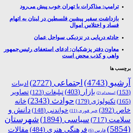
ترامپ: مذاکرات با تهران خوب پیش می‌رود
بازداشت سفیر پیشین فلسطین در لبنان به اتهام
فساد و اختلاس اموال
حادثه دریایی در نزدیکی سواحل عمان
معاون دفتر پزشکیان: ادعای استعفای رئیس‌جمهور
واهی و کذب محض است
برچسب ها
آرشیو
(4743)
اجتماعی
(2727)
ادبیات
بازار
(403)
(153)
تبلیغات
(123)
تصاویر
استخدام
(2)
حوادث
(2343)
خانه
(165)
تکنولوژی
(179)
دانش و
خاص
(392)
خواندنی
(148)
خبر فوری
(11)
شهرستان
سیاسی
(1894)
سلامت
(717)
(5854)
فرهنگی هنری
(484)
مقالات
فارس
(6)