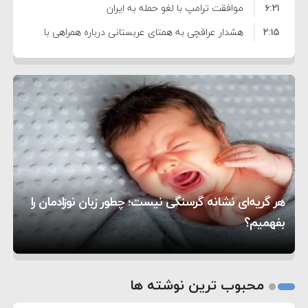
۶:۲۱
نظامی علیه ایران است
موافقت ترامپ با لغو حمله به ایران
۲:۱۵
هشدار عراقچی به همتای عربستانی درباره همراهی با
۷:۱۰
آمریکا
مقام ارشد امنیتی: برنامه گسترده‌ای برای پاسخ به
۵:۴۵
دیوانگی آمریکا داریم
ترامپ دستور حملات جدید علیه ایران را صادر کرد
۱۲:۵۹
سپاه: دو نفتکش متخلف مورد اصابت قرار گرفته و
۸:۵۷
متوقف شدند
ترامپ مدعی توافق تاریخی برای خلع سلاح کامل
۱۶:۱۹
حماس شد
اعتراض عراقچی به همتای بلغارستانی به دلیل کمک
۱۰:۱۵
به آمریکا در حملات به ایران
کشورهایی که به متجاوزان کمک می کنند پاسخ
هر گریه‌ای نشانه گرسنگی نیست؛ چطور زبان نوزادمان را
۶:۰۵
سختی خواهند گرفت
سنتکام پایان تجاوز جدید به ایران را اعلام کرد
بفهمیم؟
روی دیگر زندگی
تغذیه پدر می‌تواند بر سلامت نوزاد تأثیر بگذارد
1
2
محبوب ترین نوشته ها
3