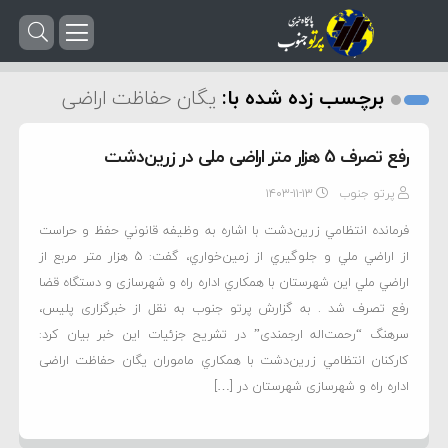
برچسب زده شده با:
يگان حفاظت اراضی
رفع تصرف 5 هزار متر اراضی ملی در زرین‌دشت
پرتو جنوب
۱۴۰۳-۱۱-۱۳
فرمانده انتظامي زرین‌دشت با اشاره به وظيفه قانوني حفظ و حراست
از اراضي ملي و جلوگيري از زمين‌خواري، گفت: 5 هزار متر مربع از
اراضي ملي اين شهرستان با همکاري اداره راه و شهرسازی و دستگاه قضا
رفع تصرف شد . به گزارش پرتو جنوب به نقل از خبرگزاری پلیس،
سرهنگ “رحمت‌اله ارجمندی” در تشريح جزئيات اين خبر بیان کرد:
کارکنان انتظامي زرین‌دشت با همکاري ماموران يگان حفاظت اراضی
اداره راه و شهرسازی شهرستان در […]