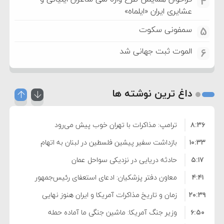
4
عشایری ایران «ایلماه»
سمفونی سکوت
5
الموت ثبت جهانی شد
6
داغ ترین نوشته ها
۸:۳۶
ترامپ: مذاکرات با تهران خوب پیش می‌رود
۱۰:۳۳
بازداشت سفیر پیشین فلسطین در لبنان به اتهام
۵:۱۷
فساد و اختلاس اموال
حادثه دریایی در نزدیکی سواحل عمان
۴:۴۱
معاون دفتر پزشکیان: ادعای استعفای رئیس‌جمهور
۲۰:۳۹
واهی و کذب محض است
زمان و تاریخ مذاکرات آمریکا و ایران هنوز نهایی
۶:۵۰
نشده است
وزیر جنگ آمریکا: ماشین جنگی ما آماده حمله