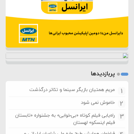
پربازدیدها
مریم همتیان بازیگر سینما و تئاتر درگذشت
1
خاموش نمی شود
2
راه‌یابی فیلم کوتاه «بی‌خوابی» به جشنواره «تابستان
3
فیلم اینسکو» لهستان
فراخوان همایش طرح واره ملی شاعران ایلیاتی و