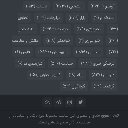
آرشیو
(4743)
اجتماعی
(2727)
ادبیات
(153)
استخدام
(2)
بازار
(403)
تبلیغات
(124)
تصاویر
(165)
تکنولوژی
(179)
حوادث
(2343)
خانه خاص
(392)
خبر فوری
(11)
خواندنی
(148)
دانش و سلامت
(717)
سیاسی
(1894)
شهرستان
(5850)
فارس
(6)
فرهنگی هنری
(484)
مقالات
(506)
نیازمندی ها
(0)
ورزشی
(827)
پیام
(18)
گالری تصاویر
(150)
گرافیک
(114)
گوناگون
(53)
تمام حقوق مادی و معنوی این سایت محفوظ می باشد و استفاده از
مطالب با ذکر منبع بلامانع است.