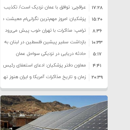
عراقچی: توافق با عمان نزدیک است/ تکذیب سهم ۱۱ درصدی ایران ا
۱۷:۲۸
پزشکیان: امروز مهم‌ترین نگرانی‌ام معیشت م
۱۵:۲۰
ترامپ: مذاکرات با تهران خوب پیش می‌رود
۸:۳۶
بازداشت سفیر پیشین فلسطین در لبنان به اته
۱۰:۳۳
حادثه دریایی در نزدیکی سواحل عمان
۵:۱۷
معاون دفتر پزشکیان: ادعای استعفای رئیس
۴:۴۱
است
زمان و تاریخ مذاکرات آمریکا و ایران هنوز نه
۲۰:۳۹
وزیر جنگ آمریکا: ماشین جنگی ما آماده حمله 
۶:۵۰
موافقت ترامپ با لغو حمله به ایران
۶:۲۱
هشدار عراقچی به همتای عربستانی درباره همرا
۲:۱۵
مقام ارشد امنیتی: برنامه گسترده‌ای برای پاسخ 
۷:۱۰