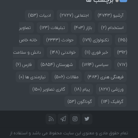
آرشیو
(4743)
اجتماعی
(2727)
ادبیات
(153)
استخدام
(2)
بازار
(403)
تبلیغات
(123)
تصاویر
(165)
تکنولوژی
(179)
حوادث
(2343)
خانه خاص
(392)
خبر فوری
(11)
خواندنی
(148)
دانش و سلامت
(717)
سیاسی
(1894)
شهرستان
(5854)
فارس
(6)
فرهنگی هنری
(484)
مقالات
(506)
نیازمندی ها
(0)
ورزشی
(827)
پیام
(18)
گالری تصاویر
(150)
گرافیک
(114)
گوناگون
(53)
تمام حقوق مادی و معنوی این سایت محفوظ می باشد و استفاده از