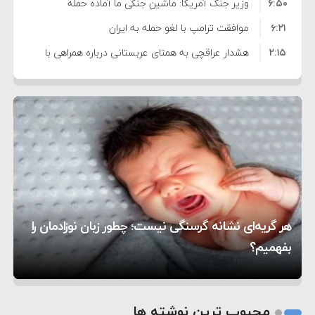
۶:۵۰
نشده است
وزیر جنگ آمریکا: ماشین جنگی ما آماده حمله
۶:۲۱
نظامی علیه ایران است
موافقت ترامپ با لغو حمله به ایران
۲:۱۵
هشدار عراقچی به همتای عربستانی درباره همراهی با
۷:۱۰
آمریکا
مقام ارشد امنیتی: برنامه گسترده‌ای برای پاسخ به
۵:۴۵
دیوانگی آمریکا داریم
ترامپ دستور حملات جدید علیه ایران را صادر کرد
۱۲:۵۹
سپاه: دو نفتکش متخلف مورد اصابت قرار گرفته و
۸:۵۷
متوقف شدند
ترامپ مدعی توافق تاریخی برای خلع سلاح کامل
۱۶:۱۹
حماس شد
اعتراض عراقچی به همتای بلغارستانی به دلیل کمک
۱۰:۱۵
به آمریکا در حملات به ایران
کشورهایی که به متجاوزان کمک می کنند پاسخ
هر گریه‌ای نشانه گرسنگی نیست؛ چطور زبان نوزادمان را
۶:۰۵
سختی خواهند گرفت
سنتکام پایان تجاوز جدید به ایران را اعلام کرد
بفهمیم؟
روی دیگر زندگی
تغذیه پدر می‌تواند بر سلامت نوزاد تأثیر بگذارد
1
2
محبوب ترین نوشته ها