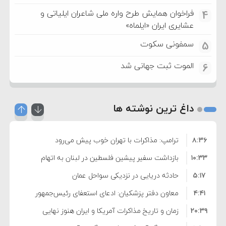
فراخوان همایش طرح واره ملی شاعران ایلیاتی و
4
عشایری ایران «ایلماه»
سمفونی سکوت
5
الموت ثبت جهانی شد
6
داغ ترین نوشته ها
۸:۳۶
ترامپ: مذاکرات با تهران خوب پیش می‌رود
۱۰:۳۳
بازداشت سفیر پیشین فلسطین در لبنان به اتهام
۵:۱۷
فساد و اختلاس اموال
حادثه دریایی در نزدیکی سواحل عمان
۴:۴۱
معاون دفتر پزشکیان: ادعای استعفای رئیس‌جمهور
۲۰:۳۹
واهی و کذب محض است
زمان و تاریخ مذاکرات آمریکا و ایران هنوز نهایی