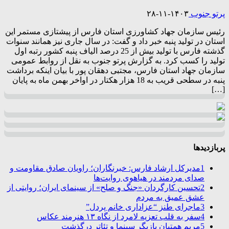
پرتو جنوب
۱۴۰۳-۱۱-۲۸
رئیس سازمان جهاد کشاورزی استان فارس از پیشتازی مستمر این
استان در تولید پنبه خبر داد و گفت: در سال جاری نیز همانند سنوات
گذشته فارس با تولید بیش از 25 درصد الیاف پنبه کشور رتبه اول
تولید را کسب کرد. به گزارش پرتو جنوب به نقل از روابط عمومی
سازمان جهاد استان فارس، مجتبی دهقان پور با بیان اینکه برداشت
پنبه در سطحی قریب به 18 هزار هکتار در اواخر بهمن ماه به پایان
[…]
پربازدیدها
1
مدیرکل ارشاد فارس: خبرنگاران؛ راویان صادق مقاومت و
صدای مردمند در هیاهوی روایت‌ها
2
تحسین کارگردان «جنگ و صلح» از سینمای ایران؛ روایتی از
عشق عمیق به مردم
3
ماجرای طنز “عزاداری خانم پردل”
4
سفر به قلب تعزیه لامرد از نگاه ۱۳ هنرمند عکاس
5
مریم همتیان بازیگر سینما و تئاتر درگذشت