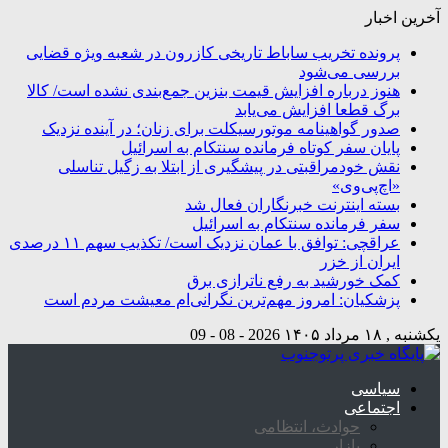
آخرین اخبار
پرونده تخریب ساباط تاریخی کازرون در شعبه ویژه قضایی
بررسی می‌شود
هنوز درباره افزایش قیمت بنزین جمع‌بندی نشده است/ کالا
برگ قطعا افزایش می‌یابد
صدور گواهینامه موتورسیکلت برای زنان؛ در آینده نزدیک
پایان سفر کوتاه فرمانده سنتکام به اسرائیل
نقش خودمراقبتی در پیشگیری از ابتلا به زگیل تناسلی
«اچ‌پی‌وی»
بسته اینترنت خبرنگاران فعال شد
سفر فرمانده سنتکام به اسرائیل
عراقچی: توافق با عمان نزدیک است/ تکذیب سهم ۱۱ درصدی
ایران از خزر
کمک خورشید به رفع ناترازی برق
پزشکیان: امروز مهم‌ترین نگرانی‌ام معیشت مردم است
یکشنبه , ۱۸ مرداد ۱۴۰۵
2026 - 08 - 09
سیاسی
اجتماعی
حوادث، انتظامی
بازار