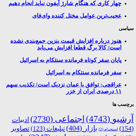
چهار کاری که هنگام شارژ آیفون نباید انجام دهیم
عجیب‌ترین عوامل مختل کننده وای‌فای
سیاسی
هنوز درباره افزایش قیمت بنزین جمع‌بندی نشده
است/ کالا برگ قطعا افزایش می‌یابد
پایان سفر کوتاه فرمانده سنتکام به اسرائیل
سفر فرمانده سنتکام به اسرائیل
عراقچی: توافق با عمان نزدیک است/ تکذیب سهم
۱۱ درصدی ایران از خزر
برچسب ها
آرشیو
(4743)
اجتماعی
(2730)
ادبیات
بازار
(404)
(154)
تبلیغات
(123)
تصاویر
استخدام
(2)