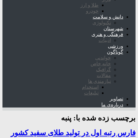
طلا و ارز
خودرو
دانش و سلامت
تکنولوژی
شهرستان
فرهنگی و هنری
ادبیات
ورزشی
گوناگون
خواندنی
خانه خاص
گرافیک
مقالات
نیازمندی ها
استخدام
تبلیغات
تصاویر
درباره‌ی ما
برچسب زده شده با:
پنبه
فارس رتبه اول در تولید طلای سفید کشور