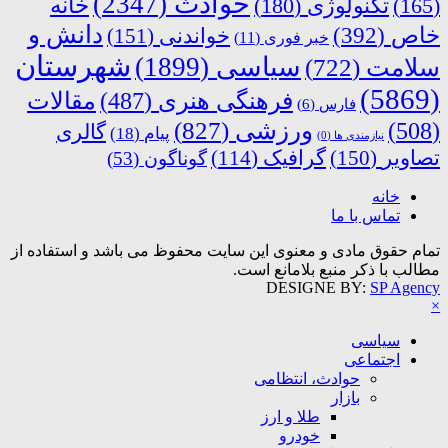
حوادث
(2347)
خانه
(165)
تکنولوژی
(180)
دانش و
خاص
(392)
خواندنی
(151)
خبر فوری
(11)
شهرستان
سیاسی
(1899)
سلامت
(722)
(5869)
فرهنگی هنری
(487)
مقالات
فارس
(6)
ورزشی
(827)
(508)
گالری
پیام
(18)
نیازمندی ها
(0)
تصاویر
(150)
گرافیک
(114)
گوناگون
(53)
خانه
تماس با ما
تمام حقوق مادی و معنوی این سایت محفوظ می باشد و استفاده از
مطالب با ذکر منبع بلامانع است.
DESIGNE BY:
SP Agency
×
سیاسی
اجتماعی
حوادث، انتظامی
بازار
طلا و ارز
خودرو