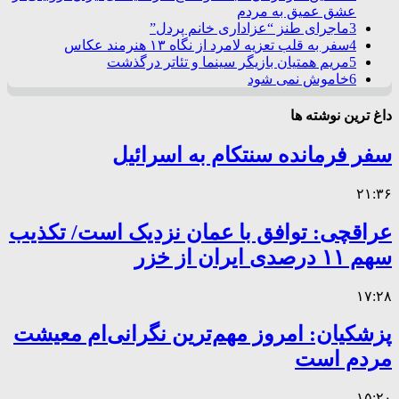
عشق عمیق به مردم
3
ماجرای طنز “عزاداری خانم پردل”
4
سفر به قلب تعزیه لامرد از نگاه ۱۳ هنرمند عکاس
5
مریم همتیان بازیگر سینما و تئاتر درگذشت
6
خاموش نمی شود
داغ ترین نوشته ها
سفر فرمانده سنتکام به اسرائیل
۲۱:۳۶
عراقچی: توافق با عمان نزدیک است/ تکذیب
سهم ۱۱ درصدی ایران از خزر
۱۷:۲۸
پزشکیان: امروز مهم‌ترین نگرانی‌ام معیشت
مردم است
۱۵:۲۰