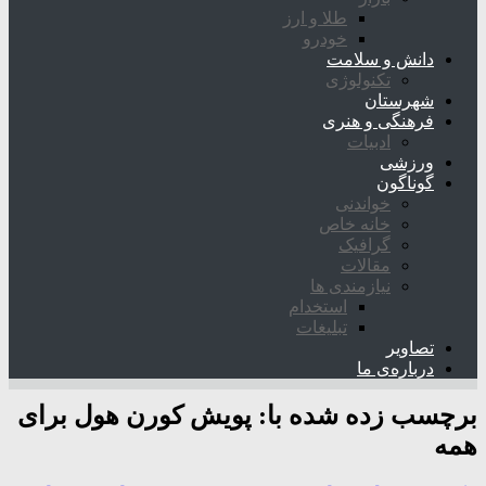
طلا و ارز
خودرو
دانش و سلامت
تکنولوژی
شهرستان
فرهنگی و هنری
ادبیات
ورزشی
گوناگون
خواندنی
خانه خاص
گرافیک
مقالات
نیازمندی ها
استخدام
تبلیغات
تصاویر
درباره‌ی ما
برچسب زده شده با:
پویش کورن هول برای
همه