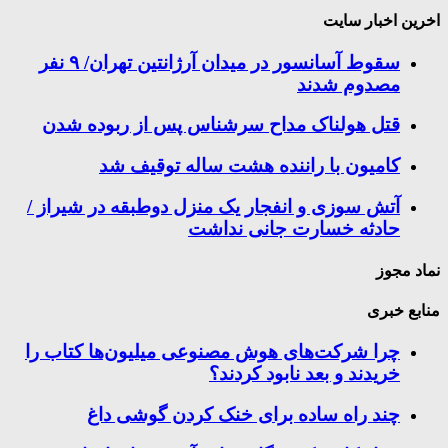
اخرین اخبار سایت
سقوط آسانسور در میدان آرژانتین تهران/ ۹ نفر
مصدوم شدند
قتل هولناک مداح سرشناس پس از ربوده شدن
کامیون با راننده هشت ساله توقیف شد
آتش سوزی و انفجار یک منزل دوطبقه در شیراز /
حادثه خسارت جانی نداشت
نماد مجوز
منابع خبری
چرا شرکت‌های هوش مصنوعی میلیون‌ها کتاب را
خریدند و بعد نابود کردند؟
چند راه‌ ساده برای خنک کردن گوشی داغ