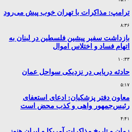
ترامپ: مذاکرات با تهران خوب پیش می‌رود
۸:۳۶
بازداشت سفیر پیشین فلسطین در لبنان به
اتهام فساد و اختلاس اموال
۱۰:۳۳
حادثه دریایی در نزدیکی سواحل عمان
۵:۱۷
معاون دفتر پزشکیان: ادعای استعفای
رئیس‌جمهور واهی و کذب محض است
۴:۴۱
زمان و تاریخ مذاکرات آمریکا و ایران هنوز