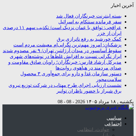
آخرین اخبار
بسته اینترنت خبرنگاران فعال شد
سفر فرمانده سنتکام به اسرائیل
عراقچی: توافق با عمان نزدیک است/ تکذیب سهم ۱۱ درصدی
ایران از خزر
کمک خورشید به رفع ناترازی برق
پزشکیان: امروز مهم‌ترین نگرانی‌ام معیشت مردم است
سقوط آسانسور در میدان آرژانتین تهران/ ۹ نفر مصدوم شدند
ابراز نگرانی نسبت به افزایش غلط‌ها در نوشته‌های شهری
مدیرکل ارشاد فارس: خبرنگاران؛ راویان صادق مقاومت و
صدای مردمند در هیاهوی روایت‌ها
دستور سازمان غذا و دارو برای جمع‌آوری ۳ محصول
سلامت‌محور
نشست ارزیابی اجرای طرح مهتاب در شرکت توزیع نیروی
برق شیراز با حضور ناظران توانیر
یکشنبه , ۱۸ مرداد ۱۴۰۵
2026 - 08 - 08
سیاسی
اجتماعی
حوادث، انتظامی
بازار