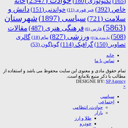
حوادث
(2347)
خانه
(165)
تکنولوژی
(180)
دانش و
خاص
(392)
خواندنی
(151)
خبر فوری
(11)
شهرستان
سیاسی
(1897)
سلامت
(721)
(5863)
فرهنگی هنری
(487)
مقالات
فارس
(6)
ورزشی
(827)
(508)
گالری
پیام
(18)
نیازمندی ها
(0)
تصاویر
(150)
گرافیک
(114)
گوناگون
(53)
خانه
تماس با ما
تمام حقوق مادی و معنوی این سایت محفوظ می باشد و استفاده از
مطالب با ذکر منبع بلامانع است.
DESIGNE BY:
SP Agency
×
سیاسی
اجتماعی
حوادث، انتظامی
بازار
طلا و ارز
خودرو