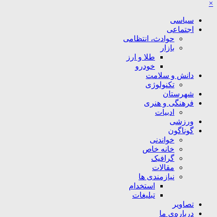
×
سیاسی
اجتماعی
حوادث، انتظامی
بازار
طلا و ارز
خودرو
دانش و سلامت
تکنولوژی
شهرستان
فرهنگی و هنری
ادبیات
ورزشی
گوناگون
خواندنی
خانه خاص
گرافیک
مقالات
نیازمندی ها
استخدام
تبلیغات
تصاویر
درباره‌ی ما