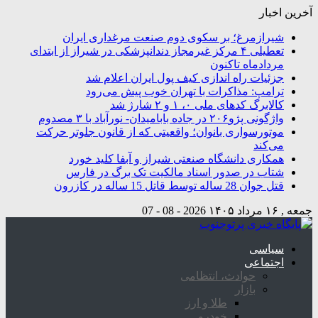
آخرین اخبار
شیرازمرغ؛ بر سکوی دوم صنعت مرغداری ایران
تعطیلی ۴ مرکز غیرمجاز دندانپزشکی در شیراز از ابتدای
مردادماه تاکنون
جزئیات راه اندازی کیف پول ایران اعلام شد
ترامپ: مذاکرات با تهران خوب پیش می‌رود
کالابرگ کدهای ملی ۰، ۱ و ۲ شارژ شد
واژگونی پژو۲۰۶ در جاده بابامیدان- نورآباد با ۳ مصدوم
موتورسواری بانوان؛ واقعیتی که از قانون جلوتر حرکت
می‌کند
همکاری دانشگاه صنعتی شیراز و آبفا کلید خورد
شتاب در صدور اسناد مالکیت تک برگ در فارس
قتل جوان 28 ساله توسط قاتل 15 ساله در کازرون
جمعه , ۱۶ مرداد ۱۴۰۵
2026 - 08 - 07
سیاسی
اجتماعی
حوادث، انتظامی
بازار
طلا و ارز
خودرو