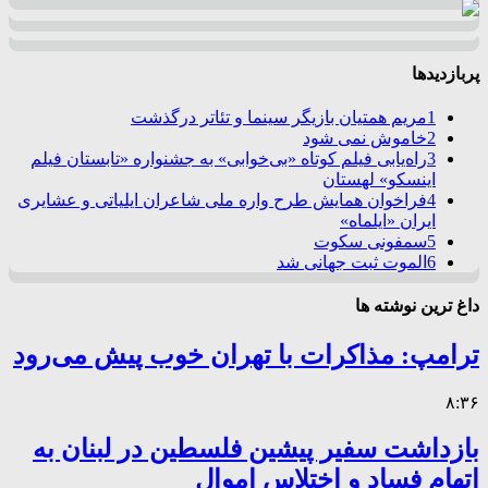
پربازدیدها
1
مریم همتیان بازیگر سینما و تئاتر درگذشت
2
خاموش نمی شود
3
راه‌یابی فیلم کوتاه «بی‌خوابی» به جشنواره «تابستان فیلم
اینسکو» لهستان
4
فراخوان همایش طرح واره ملی شاعران ایلیاتی و عشایری
ایران «ایلماه»
5
سمفونی سکوت
6
الموت ثبت جهانی شد
داغ ترین نوشته ها
ترامپ: مذاکرات با تهران خوب پیش می‌رود
۸:۳۶
بازداشت سفیر پیشین فلسطین در لبنان به
اتهام فساد و اختلاس اموال