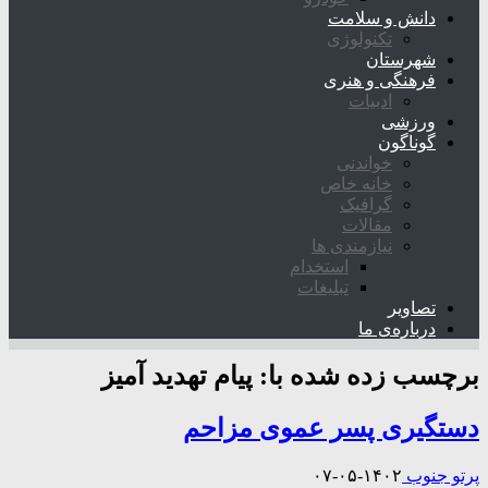
دانش و سلامت
تکنولوژی
شهرستان
فرهنگی و هنری
ادبیات
ورزشی
گوناگون
خواندنی
خانه خاص
گرافیک
مقالات
نیازمندی ها
استخدام
تبلیغات
تصاویر
درباره‌ی ما
برچسب زده شده با:
پیام تهدید آمیز
دستگیری پسر عموی مزاحم
پرتو جنوب
۱۴۰۲-۰۵-۰۷