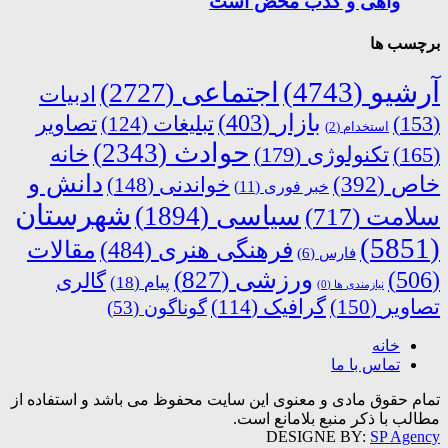
واهی و کذب محض است
برچسب ها
آرشیو
(4743)
اجتماعی
(2727)
ادبیات
بازار
(403)
(153)
تبلیغات
(124)
تصاویر
استخدام
(2)
حوادث
(2343)
خانه
(165)
تکنولوژی
(179)
دانش و
خاص
(392)
خواندنی
(148)
خبر فوری
(11)
شهرستان
سیاسی
(1894)
سلامت
(717)
(5851)
فرهنگی هنری
(484)
مقالات
فارس
(6)
ورزشی
(827)
(506)
گالری
پیام
(18)
نیازمندی ها
(0)
تصاویر
(150)
گرافیک
(114)
گوناگون
(53)
خانه
تماس با ما
تمام حقوق مادی و معنوی این سایت محفوظ می باشد و استفاده از
مطالب با ذکر منبع بلامانع است.
DESIGNE BY:
SP Agency