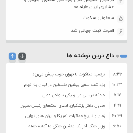
4
عشایری ایران «ایلماه»
سمفونی سکوت
5
الموت ثبت جهانی شد
6
داغ ترین نوشته ها
۸:۳۶
ترامپ: مذاکرات با تهران خوب پیش می‌رود
۱۰:۳۳
بازداشت سفیر پیشین فلسطین در لبنان به اتهام
۵:۱۷
فساد و اختلاس اموال
حادثه دریایی در نزدیکی سواحل عمان
۴:۴۱
معاون دفتر پزشکیان: ادعای استعفای رئیس‌جمهور
۲۰:۳۹
واهی و کذب محض است
زمان و تاریخ مذاکرات آمریکا و ایران هنوز نهایی
۶:۵۰
نشده است
وزیر جنگ آمریکا: ماشین جنگی ما آماده حمله