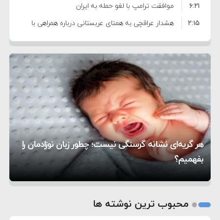
۶:۲۱
نظامی علیه ایران است
موافقت ترامپ با لغو حمله به ایران
۲:۱۵
هشدار عراقچی به همتای عربستانی درباره همراهی با
۷:۱۰
آمریکا
مقام ارشد امنیتی: برنامه گسترده‌ای برای پاسخ به
۵:۴۵
دیوانگی آمریکا داریم
ترامپ دستور حملات جدید علیه ایران را صادر کرد
۱۲:۵۹
سپاه: دو نفتکش متخلف مورد اصابت قرار گرفته و
۸:۵۷
متوقف شدند
ترامپ مدعی توافق تاریخی برای خلع سلاح کامل
۱۶:۱۹
حماس شد
اعتراض عراقچی به همتای بلغارستانی به دلیل کمک
۱۰:۱۵
به آمریکا در حملات به ایران
کشورهایی که به متجاوزان کمک می کنند پاسخ
هر گریه‌ای نشانه گرسنگی نیست؛ چطور زبان نوزادمان را
۶:۰۵
سختی خواهند گرفت
سنتکام پایان تجاوز جدید به ایران را اعلام کرد
بفهمیم؟
روی دیگر زندگی
تغذیه پدر می‌تواند بر سلامت نوزاد تأثیر بگذارد
1
2
محبوب ترین نوشته ها
3