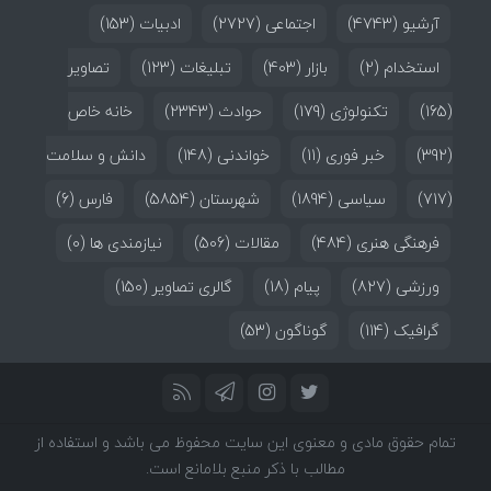
آرشیو
(4743)
اجتماعی
(2727)
ادبیات
(153)
استخدام
(2)
بازار
(403)
تبلیغات
(123)
تصاویر
(165)
تکنولوژی
(179)
حوادث
(2343)
خانه خاص
(392)
خبر فوری
(11)
خواندنی
(148)
دانش و سلامت
(717)
سیاسی
(1894)
شهرستان
(5854)
فارس
(6)
فرهنگی هنری
(484)
مقالات
(506)
نیازمندی ها
(0)
ورزشی
(827)
پیام
(18)
گالری تصاویر
(150)
گرافیک
(114)
گوناگون
(53)
تمام حقوق مادی و معنوی این سایت محفوظ می باشد و استفاده از
مطالب با ذکر منبع بلامانع است.