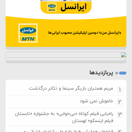
پربازدیدها
مریم همتیان بازیگر سینما و تئاتر درگذشت
1
خاموش نمی شود
2
راه‌یابی فیلم کوتاه «بی‌خوابی» به جشنواره «تابستان
3
فیلم اینسکو» لهستان
فراخوان همایش طرح واره ملی شاعران ایلیاتی و