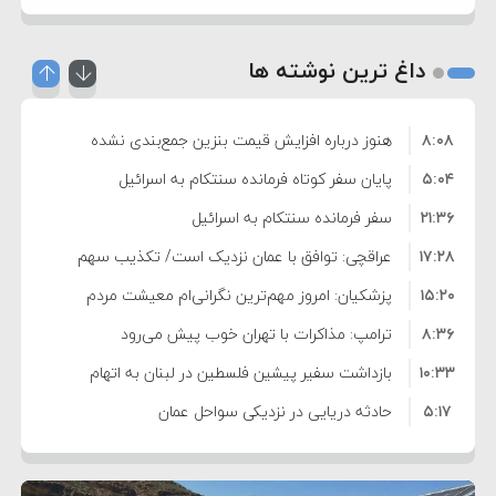
داغ ترین نوشته ها
۸:۰۸
هنوز درباره افزایش قیمت بنزین جمع‌بندی نشده
۵:۰۴
است/ کالا برگ قطعا افزایش می‌یابد
پایان سفر کوتاه فرمانده سنتکام به اسرائیل
۲۱:۳۶
سفر فرمانده سنتکام به اسرائیل
۱۷:۲۸
عراقچی: توافق با عمان نزدیک است/ تکذیب سهم
۱۵:۲۰
۱۱ درصدی ایران از خزر
پزشکیان: امروز مهم‌ترین نگرانی‌ام معیشت مردم
۸:۳۶
است
ترامپ: مذاکرات با تهران خوب پیش می‌رود
۱۰:۳۳
بازداشت سفیر پیشین فلسطین در لبنان به اتهام
۵:۱۷
فساد و اختلاس اموال
حادثه دریایی در نزدیکی سواحل عمان
۴:۴۱
معاون دفتر پزشکیان: ادعای استعفای رئیس‌جمهور
۲۰:۳۹
واهی و کذب محض است
زمان و تاریخ مذاکرات آمریکا و ایران هنوز نهایی