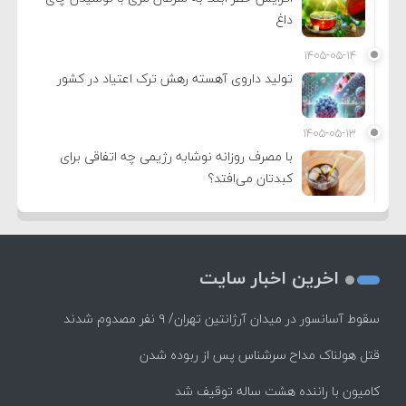
داغ
۱۴۰۵-۰۵-۱۴
تولید داروی آهسته رهش ترک اعتیاد در کشور
۱۴۰۵-۰۵-۱۳
با مصرف روزانه نوشابه رژیمی چه اتفاقی برای
کبدتان می‌افتد؟
اخرین اخبار سایت
سقوط آسانسور در میدان آرژانتین تهران/ ۹ نفر مصدوم شدند
قتل هولناک مداح سرشناس پس از ربوده شدن
کامیون با راننده هشت ساله توقیف شد