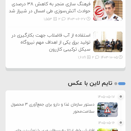
فرهنگ سازی منجر به کاهش ۳۸ درصدی
حوادث آتش‌سوزی طی امسال در شیراز شد
1,553
2
۱۴۰۳-۰۶-۲۷
استفاده از آب فاضلاب جهت بکارگیری در
تولید برق یکی از اهداف مهم نیروگاه
سیکل ترکیبی کازرون
1,689
2
۱۴۰۳-۱۰-۰۵
تایم لاین با عکس
۱۴۰۵-۰۵-۱۷
دستور سازمان غذا و دارو برای جمع‌آوری ۳ محصول
سلامت‌محور
۱۴۰۵-۰۵-۱۶
افزایش خطر ابتلا به سرطان مری با نوشیدن چای