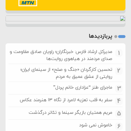
پربازدیدها
مدیرکل ارشاد فارس: خبرنگاران؛ راویان صادق مقاومت و
1
صدای مردمند در هیاهوی روایت‌ها
تحسین کارگردان «جنگ و صلح» از سینمای ایران؛
2
روایتی از عشق عمیق به مردم
ماجرای طنز “عزاداری خانم پردل”
3
سفر به قلب تعزیه لامرد از نگاه ۱۳ هنرمند عکاس
4
مریم همتیان بازیگر سینما و تئاتر درگذشت
5
خاموش نمی شود
6