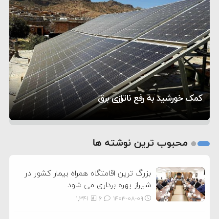
۶:۵۰
نشده است
وزیر جنگ آمریکا: ماشین جنگی ما آماده حمله
۶:۲۱
نظامی علیه ایران است
موافقت ترامپ با لغو حمله به ایران
۲:۱۵
هشدار عراقچی به همتای عربستانی درباره همراهی با
۷:۱۰
آمریکا
مقام ارشد امنیتی: برنامه گسترده‌ای برای پاسخ به
تحسین کارگردان «جنگ و صلح» از سینمای ایران؛ روایتی
۵:۴۵
دیوانگی آمریکا داریم
ترامپ دستور حملات جدید علیه ایران را صادر کرد
۵ شهر افسانه‌ای هخامنشی که هنوز هم زنده هستند
از عشق عمیق به مردم
کمک خورشید به رفع ناترازی برق
1
2
محبوب ترین نوشته ها
3
بزرگ ترین اقامتگاه همراه بیمار کشور در
شیراز بهره برداری می شود
1,341
6
۱۴۰۳-۰۸-۰۹