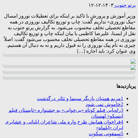
پرتو جنوب
۱۴۰۳-۱۲-۱۲
وزیر آموزش و پرورش با تاکید بر اینکه برای تعطیلات نوروز امسال
«پیک نوروزی» نداریم گفت: چاپ و توزیع تکالیف نوروزی در همه
مقاطع تحصیلی تخلف محسوب می‌شود. به گزارش پرتو جنوب به
نقل از ایسنا، علیرضا کاظمی با بیان اینکه چاپ و توزیع تکالیف
نوروزی در همه مقاطع تحصیلی تخلف محسوب می‌شود گفت: اصلاً
چیزی به نام پیک نوروزی را نه قبول داریم و نه به دنبال آن هستیم.
وی عنوان کرد: باید اجازه […]
پربازدیدها
1
مریم همتیان بازیگر سینما و تئاتر درگذشت
2
خاموش نمی شود
3
راه‌یابی فیلم کوتاه «بی‌خوابی» به جشنواره «تابستان فیلم
اینسکو» لهستان
4
فراخوان همایش طرح واره ملی شاعران ایلیاتی و عشایری
ایران «ایلماه»
5
سمفونی سکوت