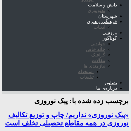
دانش و سلامت
تکنولوژی
شهرستان
فرهنگی و هنری
ادبیات
ورزشی
گوناگون
خواندنی
خانه خاص
گرافیک
مقالات
نیازمندی ها
استخدام
تبلیغات
تصاویر
درباره‌ی ما
برچسب زده شده با:
پیک نوروزی
«پیک نوروزی» نداریم/ چاپ و توزیع تکالیف
نوروزی در همه مقاطع تحصیلی تخلف است