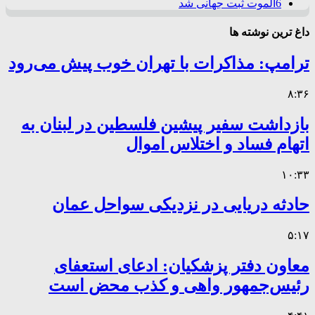
6
الموت ثبت جهانی شد
داغ ترین نوشته ها
ترامپ: مذاکرات با تهران خوب پیش می‌رود
۸:۳۶
بازداشت سفیر پیشین فلسطین در لبنان به
اتهام فساد و اختلاس اموال
۱۰:۳۳
حادثه دریایی در نزدیکی سواحل عمان
۵:۱۷
معاون دفتر پزشکیان: ادعای استعفای
رئیس‌جمهور واهی و کذب محض است