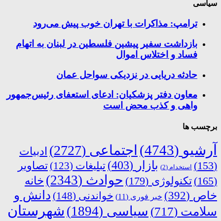
سیاسی
ترامپ: مذاکرات با تهران خوب پیش می‌رود
بازداشت سفیر پیشین فلسطین در لبنان به اتهام
فساد و اختلاس اموال
حادثه دریایی در نزدیکی سواحل عمان
معاون دفتر پزشکیان: ادعای استعفای رئیس‌جمهور
واهی و کذب محض است
برچسب ها
آرشیو
(4743)
اجتماعی
(2727)
ادبیات
بازار
(403)
(153)
تبلیغات
(123)
تصاویر
استخدام
(2)
حوادث
(2343)
خانه
(165)
تکنولوژی
(179)
دانش و
خاص
(392)
خواندنی
(148)
خبر فوری
(11)
شهرستان
سیاسی
(1894)
سلامت
(717)