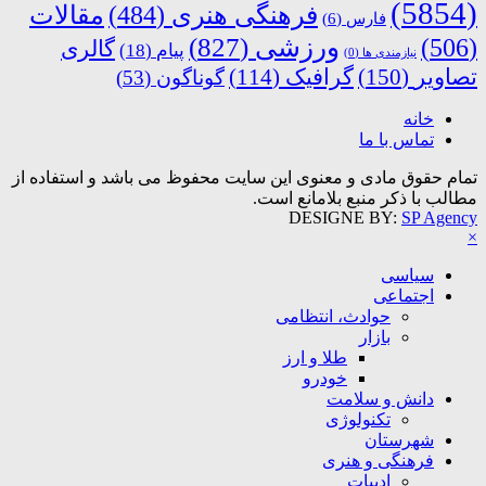
(5854)
فرهنگی هنری
(484)
مقالات
فارس
(6)
ورزشی
(827)
(506)
گالری
پیام
(18)
نیازمندی ها
(0)
تصاویر
(150)
گرافیک
(114)
گوناگون
(53)
خانه
تماس با ما
تمام حقوق مادی و معنوی این سایت محفوظ می باشد و استفاده از
مطالب با ذکر منبع بلامانع است.
DESIGNE BY:
SP Agency
×
سیاسی
اجتماعی
حوادث، انتظامی
بازار
طلا و ارز
خودرو
دانش و سلامت
تکنولوژی
شهرستان
فرهنگی و هنری
ادبیات