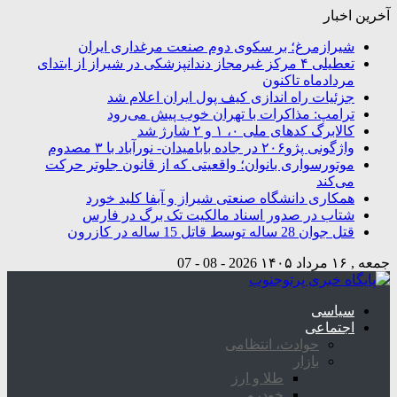
آخرین اخبار
شیرازمرغ؛ بر سکوی دوم صنعت مرغداری ایران
تعطیلی ۴ مرکز غیرمجاز دندانپزشکی در شیراز از ابتدای
مردادماه تاکنون
جزئیات راه اندازی کیف پول ایران اعلام شد
ترامپ: مذاکرات با تهران خوب پیش می‌رود
کالابرگ کدهای ملی ۰، ۱ و ۲ شارژ شد
واژگونی پژو۲۰۶ در جاده بابامیدان- نورآباد با ۳ مصدوم
موتورسواری بانوان؛ واقعیتی که از قانون جلوتر حرکت
می‌کند
همکاری دانشگاه صنعتی شیراز و آبفا کلید خورد
شتاب در صدور اسناد مالکیت تک برگ در فارس
قتل جوان 28 ساله توسط قاتل 15 ساله در کازرون
جمعه , ۱۶ مرداد ۱۴۰۵
2026 - 08 - 07
سیاسی
اجتماعی
حوادث، انتظامی
بازار
طلا و ارز
خودرو