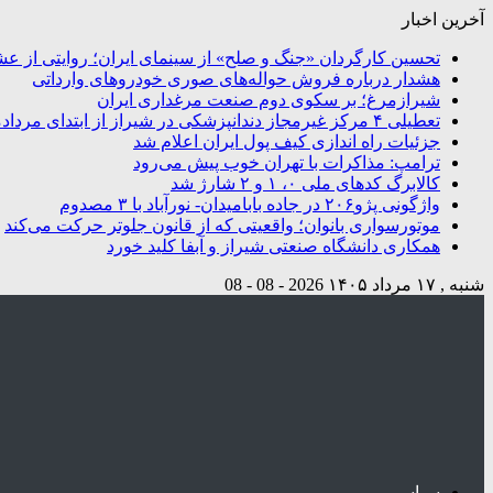
آخرین اخبار
تحسین کارگردان «جنگ و صلح» از سینمای ایران؛ روایتی از ع
هشدار درباره فروش حواله‌های صوری خودروهای وارداتی
شیرازمرغ؛ بر سکوی دوم صنعت مرغداری ایران
تعطیلی ۴ مرکز غیرمجاز دندانپزشکی در شیراز از ابتدای مردادماه تاکنون
جزئیات راه اندازی کیف پول ایران اعلام شد
ترامپ: مذاکرات با تهران خوب پیش می‌رود
کالابرگ کدهای ملی ۰، ۱ و ۲ شارژ شد
واژگونی پژو۲۰۶ در جاده بابامیدان- نورآباد با ۳ مصدوم
موتورسواری بانوان؛ واقعیتی که از قانون جلوتر حرکت می‌کند
همکاری دانشگاه صنعتی شیراز و آبفا کلید خورد
شنبه , ۱۷ مرداد ۱۴۰۵
2026 - 08 - 08
سیاسی