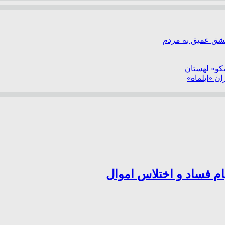
عشق عمیق به مردم
سکو» لهستان
ن «ایلماه»
ام فساد و اختلاس اموال