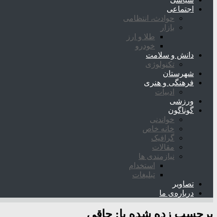
اجتماعی
حوادث، انتظامی
بازار
طلا و ارز
خودرو
دانش و سلامت
تکنولوژی
شهرستان
فرهنگی و هنری
ادبیات
ورزشی
گوناگون
خواندنی
خانه خاص
گرافیک
مقالات
نیازمندی ها
استخدام
تبلیغات
تصاویر
درباره‌ی ما
برچسب زده شده با:
چاقی