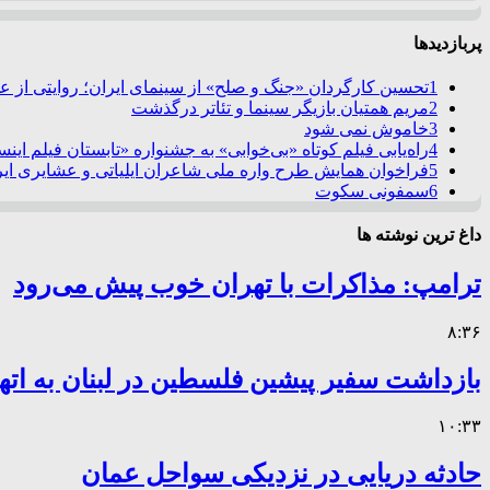
پربازدیدها
1
تحسین کارگردان «جنگ و صلح» از سینمای ایران؛ روایتی از 
2
مریم همتیان بازیگر سینما و تئاتر درگذشت
3
خاموش نمی شود
4
راه‌یابی فیلم کوتاه «بی‌خوابی» به جشنواره «تابستان فیلم این
5
فراخوان همایش طرح واره ملی شاعران ایلیاتی و عشایری ایرا
6
سمفونی سکوت
داغ ترین نوشته ها
ترامپ: مذاکرات با تهران خوب پیش می‌رود
۸:۳۶
بازداشت سفیر پیشین فلسطین در لبنان به اته
۱۰:۳۳
حادثه دریایی در نزدیکی سواحل عمان