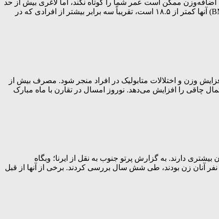
ی اضافه‌وزن ممکن است عمر شما را کوتاه نکند، اما لاغری بیش از حد
می‌تواند. یک مطالعه بزرگ در دانمارک که بیش از ۸۵ هزار بزرگسال را بررسی کرده، نشان داده است که افرادی که «شاخص توده بدنی»(BMI) آنها کمتر از ۱۸.۵ است، تقریباً سه برابر بیشتر از افرادی که در
فزایش وزن و اختلالات متابولیک در افراد منجر شود. مصرف بیش از
تمال چاقی را افزایش می‌دهد. نوروز امسال در تقارن با ماه مبارک
شتری دارند. به گزارش پرتو جنوب به نقل از ایرنا؛ وبگاه
ای‌تِک‌دِیلی در گزارشی آورده است: پژوهشگران مؤسسه تحقیقاتی بیمارستان دل مار در اسپانیا اطلاعات مربوط به ۳۱۲۷ نفر را که ۱۷۰۰ نفر آنان زن بودند، طی شش سال بررسی کردند. برخی از آنها از قبل