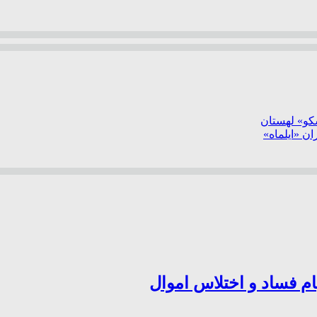
سکو» لهستان
ن «ایلماه»
ام فساد و اختلاس اموال