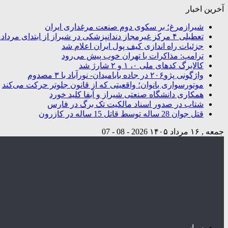
آخرین اخبار
شیرازمرغ؛ بر سکوی دوم صنعت مرغداری ایران
تعطیلی ۴ مرکز غیرمجاز دندانپزشکی در شیراز از ابتدای مردادماه تاکنون
جزئیات راه اندازی کیف پول ایران اعلام شد
ترامپ: مذاکرات با تهران خوب پیش می‌رود
کالابرگ کدهای ملی ۰، ۱ و ۲ شارژ شد
واژگونی پژو۲۰۶ در جاده بابامیدان- نورآباد با ۳ مصدوم
موتورسواری بانوان؛ واقعیتی که از قانون جلوتر حرکت می‌کند
همکاری دانشگاه صنعتی شیراز و آبفا کلید خورد
شتاب در صدور اسناد مالکیت تک برگ در فارس
قتل جوان 28 ساله توسط قاتل 15 ساله در کازرون
جمعه , ۱۶ مرداد ۱۴۰۵
2026 - 08 - 07
سیاسی