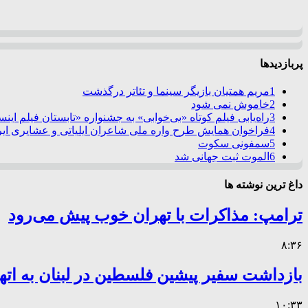
پربازدیدها
1
مریم همتیان بازیگر سینما و تئاتر درگذشت
2
خاموش نمی شود
3
راه‌یابی فیلم کوتاه «بی‌خوابی» به جشنواره «تابستان فیلم این
4
فراخوان همایش طرح واره ملی شاعران ایلیاتی و عشایری ایرا
5
سمفونی سکوت
6
الموت ثبت جهانی شد
داغ ترین نوشته ها
ترامپ: مذاکرات با تهران خوب پیش می‌رود
۸:۳۶
بازداشت سفیر پیشین فلسطین در لبنان به اته
۱۰:۳۳