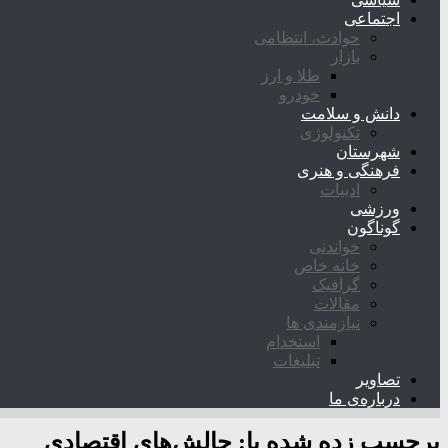
اجتماعی
حوادث، انتظامی
بازار
طلا و ارز
خودرو
دانش و سلامت
تکنولوژی
شهرستان
فرهنگی و هنری
ادبیات
ورزشی
گوناگون
خواندنی
خانه خاص
گرافیک
مقالات
نیازمندی ها
استخدام
تبلیغات
تصاویر
درباره‌ی ما
برچسب زده شده با:
چالش‌های اقتصادی