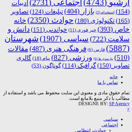
آرشیو
(4743)
اجتماعی
(2731)
ادبیات
بازار
(404)
(154)
تبلیغات
(124)
تصاویر
استخدام
(2)
حوادث
(2350)
خانه
(165)
تکنولوژی
(180)
دانش و
خاص
(393)
خواندنی
(151)
خبر فوری
(11)
شهرستان
سیاسی
(1907)
سلامت
(722)
(5887)
فرهنگی هنری
(487)
مقالات
فارس
(6)
ورزشی
(827)
(510)
گالری
پیام
(18)
نیازمندی ها
(0)
تصاویر
(150)
گرافیک
(114)
گوناگون
(53)
خانه
تماس با ما
تمام حقوق مادی و معنوی این سایت محفوظ می باشد و استفاده از
مطالب با ذکر منبع بلامانع است.
DESIGNE BY:
SP Agency
×
سیاسی
اجتماعی
حوادث، انتظامی