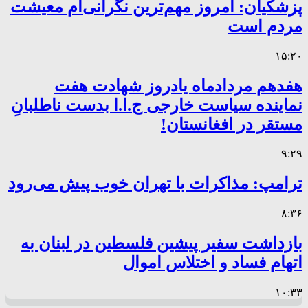
پزشکیان: امروز مهم‌ترین نگرانی‌ام معیشت
مردم است
۱۵:۲۰
هفدهم مردادماه یادروز شهادت هفت
نماینده سیاست خارجی ج.ا.ا بدست ناطلبانِ
مستقر در افغانستان!
۹:۲۹
ترامپ: مذاکرات با تهران خوب پیش می‌رود
۸:۳۶
بازداشت سفیر پیشین فلسطین در لبنان به
اتهام فساد و اختلاس اموال
۱۰:۳۳