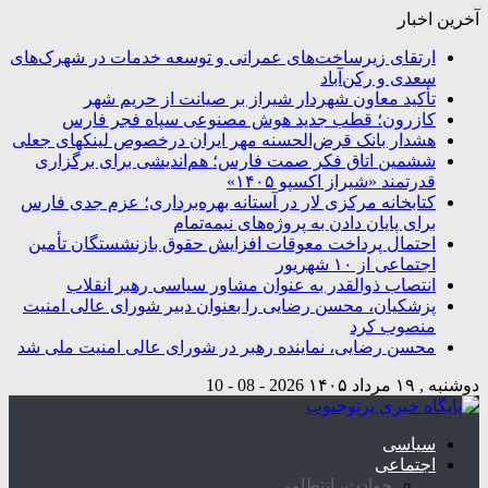
آخرین اخبار
ارتقای زیرساخت‌های عمرانی و توسعه خدمات در شهرک‌های
سعدی و رکن‌آباد
تأکید معاون شهردار شیراز بر صیانت از حریم شهر
کازرون؛ قطب جدید هوش مصنوعی سپاه فجر فارس
هشدار بانک قرض‌الحسنه مهر ایران درخصوص لینکهای جعلی
ششمین اتاق فکر صمت فارس؛ هم‌اندیشی برای برگزاری
قدرتمند «شیراز اکسپو ۱۴۰۵»
کتابخانه مرکزی لار در آستانه بهره‌برداری؛ عزم جدی فارس
برای پایان دادن به پروژه‌های نیمه‌تمام
احتمال پرداخت معوقات افزایش حقوق بازنشستگان تأمین
اجتماعی از ۱۰ شهریور
انتصاب ذوالقدر به عنوان مشاور سیاسی رهبر انقلاب
پزشکیان، محسن رضایی را بعنوان دبیر شورای عالی امنیت
منصوب کرد
محسن رضایی، نماینده رهبر در شورای عالی امنیت ملی شد
دوشنبه , ۱۹ مرداد ۱۴۰۵
2026 - 08 - 10
سیاسی
اجتماعی
حوادث، انتظامی