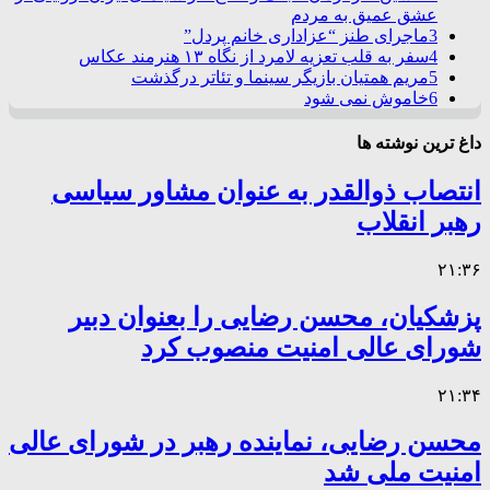
عشق عمیق به مردم
3
ماجرای طنز “عزاداری خانم پردل”
4
سفر به قلب تعزیه لامرد از نگاه ۱۳ هنرمند عکاس
5
مریم همتیان بازیگر سینما و تئاتر درگذشت
6
خاموش نمی شود
داغ ترین نوشته ها
انتصاب ذوالقدر به عنوان مشاور سیاسی
رهبر انقلاب
۲۱:۳۶
پزشکیان، محسن رضایی را بعنوان دبیر
شورای عالی امنیت منصوب کرد
۲۱:۳۴
محسن رضایی، نماینده رهبر در شورای عالی
امنیت ملی شد