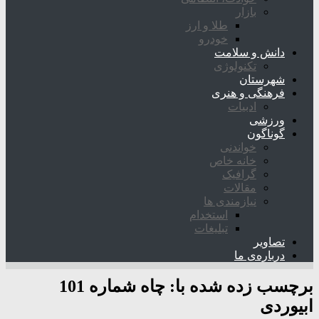
بازار
طلا و ارز
خودرو
دانش و سلامت
تکنولوژی
شهرستان
فرهنگی و هنری
ادبیات
ورزشی
گوناگون
خواندنی
خانه خاص
گرافیک
مقالات
نیازمندی ها
استخدام
تبلیغات
تصاویر
درباره‌ی ما
برچسب زده شده با:
چاه شماره 101
ابیوردی