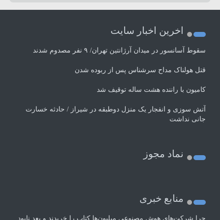
اخرین اخبار سایت
سقوط آسانسور در میدان آرژانتین تهران/ ۹ نفر مصدوم شدند
قتل هولناک مداح سرشناس پس از ربوده شدن
کامیون با راننده هشت ساله توقیف شد
آتش سوزی و انفجار یک منزل دوطبقه در شیراز / حادثه خسارت
جانی نداشت
نماد مجوز
منابع خبری
چرا شرکت‌های هوش مصنوعی میلیون‌ها کتاب را خریدند و بعد نابود