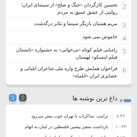
تحسین کارگردان «جنگ و صلح» از سینمای ایران؛
2
روایتی از عشق عمیق به مردم
مریم همتیان بازیگر سینما و تئاتر درگذشت
3
خاموش نمی شود
4
راه‌یابی فیلم کوتاه «بی‌خوابی» به جشنواره «تابستان
5
فیلم اینسکو» لهستان
فراخوان همایش طرح واره ملی شاعران ایلیاتی و
6
عشایری ایران «ایلماه»
داغ ترین نوشته ها
۸:۳۶
ترامپ: مذاکرات با تهران خوب پیش می‌رود
۱۰:۳۳
بازداشت سفیر پیشین فلسطین در لبنان به اتهام