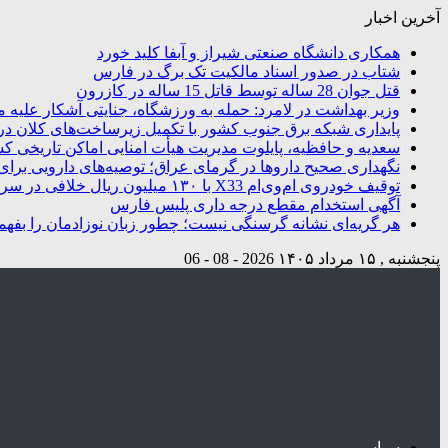
آخرین اخبار
همکاری دانشگاه صنعتی شیراز و آبفا کلید خورد
شتاب در صدور اسناد مالکیت تک برگ در فارس
قتل جوان 28 ساله توسط قاتل 15 ساله در کازرون
وزیر بهداشت در لامرد: حمله به ورزشگاه، جنایتی آشکار علیه م
پایداری شبکه برق جنوب کشور با تکمیل زیرساخت‌های کلان در
سعدیه و حافظیه، پایلوت مدیریت هیأت امنایی اماکن تاریخی ک
نگهداری صحیح داروها در گرمای عراق؛ توصیه‌های دارویی برای 
توقیف خودروی ام‌وی‌ام X33 با ۱۳۰ میلیون ریال خلافی در سروستان
آگهی استخدام مقطع درجه داری پلیس فارس
هر گریه‌ای نشانه گرسنگی نیست؛ چطور زبان نوزادمان را بفهم
پنجشنبه , ۱۵ مرداد ۱۴۰۵
2026 - 08 - 06
سیاسی