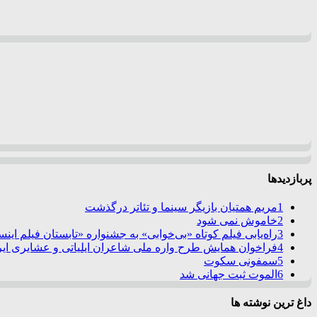
پربازدیدها
1
مریم همتیان بازیگر سینما و تئاتر درگذشت
2
خاموش نمی شود
3
راه‌یابی فیلم کوتاه «بی‌خوابی» به جشنواره «تابستان فیلم این
4
فراخوان همایش طرح واره ملی شاعران ایلیاتی و عشایری ایرا
5
سمفونی سکوت
6
الموت ثبت جهانی شد
داغ ترین نوشته ها