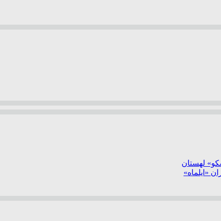
سکو» لهستان
ن «ایلماه»