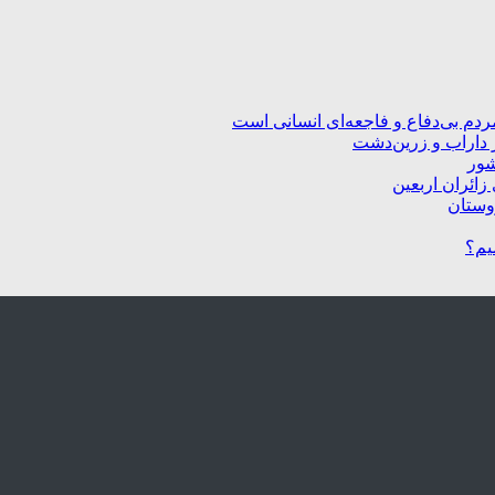
ردم بی‌دفاع و فاجعه‌ای انسانی است
 داراب و زرین‌دشت
شور
زائران اربعین
یم؟