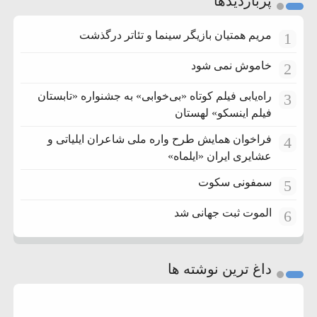
پربازدیدها
مریم همتیان بازیگر سینما و تئاتر درگذشت
1
خاموش نمی شود
2
راه‌یابی فیلم کوتاه «بی‌خوابی» به جشنواره «تابستان
3
فیلم اینسکو» لهستان
فراخوان همایش طرح واره ملی شاعران ایلیاتی و
4
عشایری ایران «ایلماه»
سمفونی سکوت
5
الموت ثبت جهانی شد
6
داغ ترین نوشته ها