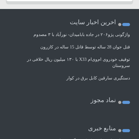
اخرین اخبار سایت
واژگونی پژو۲۰۶ در جاده بابامیدان- نورآباد با ۳ مصدوم
قتل جوان 28 ساله توسط قاتل 15 ساله در کازرون
توقیف خودروی ام‌وی‌ام X33 با ۱۳۰ میلیون ریال خلافی در
سروستان
دستگیری سارقین کابل برق در کوار
نماد مجوز
منابع خبری