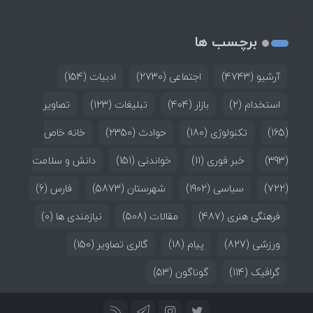
برچسب ها
آرشیو
(4743)
اجتماعی
(2730)
ادبیات
(154)
استخدام
(2)
بازار
(404)
تبلیغات
(123)
تصاویر
(165)
تکنولوژی
(180)
حوادث
(2350)
خانه خاص
(393)
خبر فوری
(11)
خواندنی
(151)
دانش و سلامت
(722)
سیاسی
(1902)
شهرستان
(5873)
فارس
(6)
فرهنگی هنری
(487)
مقالات
(508)
نیازمندی ها
(0)
ورزشی
(827)
پیام
(18)
گالری تصاویر
(150)
گرافیک
(114)
گوناگون
(53)