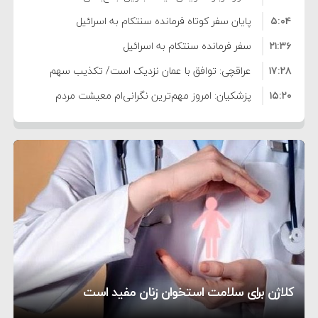
۵:۰۴
است/ کالا برگ قطعا افزایش می‌یابد
پایان سفر کوتاه فرمانده سنتکام به اسرائیل
۲۱:۳۶
سفر فرمانده سنتکام به اسرائیل
۱۷:۲۸
عراقچی: توافق با عمان نزدیک است/ تکذیب سهم
۱۵:۲۰
۱۱ درصدی ایران از خزر
پزشکیان: امروز مهم‌ترین نگرانی‌ام معیشت مردم
۸:۳۶
است
ترامپ: مذاکرات با تهران خوب پیش می‌رود
۱۰:۳۳
بازداشت سفیر پیشین فلسطین در لبنان به اتهام
۵:۱۷
فساد و اختلاس اموال
حادثه دریایی در نزدیکی سواحل عمان
۴:۴۱
معاون دفتر پزشکیان: ادعای استعفای رئیس‌جمهور
۲۰:۳۹
واهی و کذب محض است
زمان و تاریخ مذاکرات آمریکا و ایران هنوز نهایی
۶:۵۰
نشده است
وزیر جنگ آمریکا: ماشین جنگی ما آماده حمله
تحسین کارگردان «جنگ و صلح» از سینمای ایران؛ روایتی
۶:۲۱
نظامی علیه ایران است
موافقت ترامپ با لغو حمله به ایران
از عشق عمیق به مردم
کمک خورشید به رفع ناترازی برق
کلاژن برای سلامت استخوان زنان مفید است