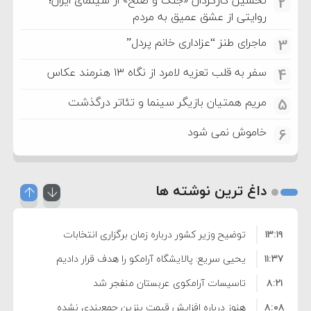
2
روایتی از عشق عمیق به مردم
ماجرای طنز “عزاداری خانم پردل”
3
سفر به قلب تعزیه لامرد از نگاه ۱۳ هنرمند عکاس
4
مریم همتیان بازیگر سینما و تئاتر درگذشت
5
خاموش نمی شود
6
داغ ترین نوشته ها
۱۳:۱۹
توضیح وزیر کشور درباره زمان برگزاری انتخابات
۱۱:۳۷
شوراها
یحیی سریع: پالایشگاه آرامکو را هدف قرار دادیم
۸:۲۱
تاسیسات آرامکوی عربستان منفجر شد
۸:۰۸
هنوز درباره افزایش قیمت بنزین جمع‌بندی نشده