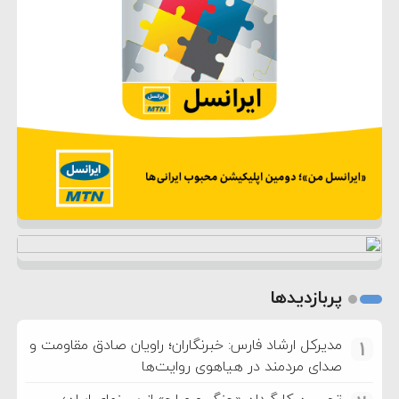
پربازدیدها
مدیرکل ارشاد فارس: خبرنگاران؛ راویان صادق مقاومت و
1
صدای مردمند در هیاهوی روایت‌ها
تحسین کارگردان «جنگ و صلح» از سینمای ایران؛