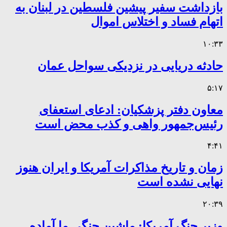
بازداشت سفیر پیشین فلسطین در لبنان به
اتهام فساد و اختلاس اموال
۱۰:۳۳
حادثه دریایی در نزدیکی سواحل عمان
۵:۱۷
معاون دفتر پزشکیان: ادعای استعفای
رئیس‌جمهور واهی و کذب محض است
۴:۴۱
زمان و تاریخ مذاکرات آمریکا و ایران هنوز
نهایی نشده است
۲۰:۳۹
وزیر جنگ آمریکا: ماشین جنگی ما آماده