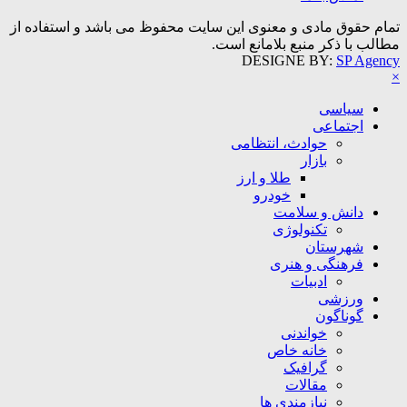
تمام حقوق مادی و معنوی این سایت محفوظ می باشد و استفاده از
مطالب با ذکر منبع بلامانع است.
DESIGNE BY:
SP Agency
×
سیاسی
اجتماعی
حوادث، انتظامی
بازار
طلا و ارز
خودرو
دانش و سلامت
تکنولوژی
شهرستان
فرهنگی و هنری
ادبیات
ورزشی
گوناگون
خواندنی
خانه خاص
گرافیک
مقالات
نیازمندی ها