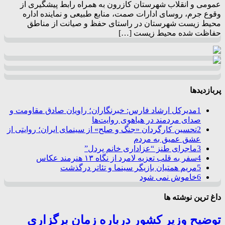
عمومی و انقلاب شهرستان کازرون به همراه رابط پیشگیری از
وقوع جرم، روسای ادارات صمت، منابع طبیعی و نماینده اداره
محیط زیست شهرستان در راستای حفظ و صیانت از مناطق
حفاظت شده محیط زیست […]
پربازدیدها
1
مدیرکل ارشاد فارس: خبرنگاران؛ راویان صادق مقاومت و
صدای مردمند در هیاهوی روایت‌ها
2
تحسین کارگردان «جنگ و صلح» از سینمای ایران؛ روایتی از
عشق عمیق به مردم
3
ماجرای طنز “عزاداری خانم پردل”
4
سفر به قلب تعزیه لامرد از نگاه ۱۳ هنرمند عکاس
5
مریم همتیان بازیگر سینما و تئاتر درگذشت
6
خاموش نمی شود
داغ ترین نوشته ها
توضیح وزیر کشور درباره زمان برگزاری