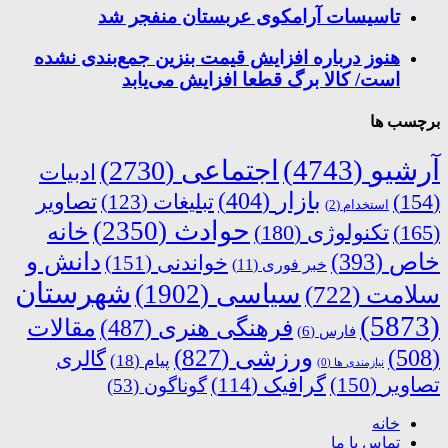
تاسیسات آرامکوی عربستان منفجر شد
هنوز درباره افزایش قیمت بنزین جمع‌بندی نشده
است/ کالا برگ قطعا افزایش می‌یابد
برچسب ها
آرشیو
(4743)
اجتماعی
(2730)
ادبیات
بازار
(404)
(154)
تبلیغات
(123)
تصاویر
استخدام
(2)
حوادث
(2350)
خانه
(165)
تکنولوژی
(180)
دانش و
خاص
(393)
خواندنی
(151)
خبر فوری
(11)
شهرستان
سیاسی
(1902)
سلامت
(722)
(5873)
فرهنگی هنری
(487)
مقالات
فارس
(6)
ورزشی
(827)
(508)
گالری
پیام
(18)
نیازمندی ها
(0)
تصاویر
(150)
گرافیک
(114)
گوناگون
(53)
خانه
تماس با ما