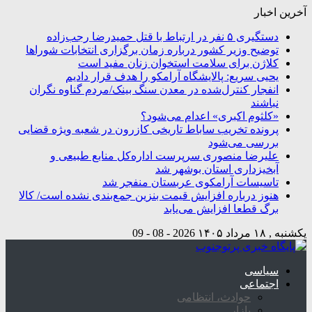
آخرین اخبار
دستگیری ۵ نفر در ارتباط با قتل حمیدرضا رجب‌زاده
توضیح وزیر کشور درباره زمان برگزاری انتخابات شوراها
کلاژن برای سلامت استخوان زنان مفید است
یحیی سریع: پالایشگاه آرامکو را هدف قرار دادیم
انفجار کنترل‌شده در معدن سنگ بینک/مردم گناوه نگران
نباشند
«کلثوم اکبری» اعدام می‌شود؟
پرونده تخریب ساباط تاریخی کازرون در شعبه ویژه قضایی
بررسی می‌شود
علیرضا منصوری سرپرست اداره‌کل منابع طبیعی و
آبخیزداری استان بوشهر شد
تاسیسات آرامکوی عربستان منفجر شد
هنوز درباره افزایش قیمت بنزین جمع‌بندی نشده است/ کالا
برگ قطعا افزایش می‌یابد
یکشنبه , ۱۸ مرداد ۱۴۰۵
2026 - 08 - 09
سیاسی
اجتماعی
حوادث، انتظامی
بازار