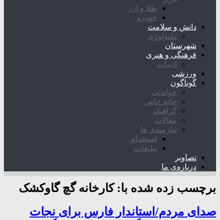
طلا و ارز
خودرو
دانش و سلامت
تکنولوژی
شهرستان
فرهنگی و هنری
ادبیات
ورزشی
گوناگون
خواندنی
خانه خاص
گرافیک
مقالات
نیازمندی ها
استخدام
تبلیغات
تصاویر
درباره‌ی ما
برچسب زده شده با:
کارخانه گچ گاوکشک
صدای مردم/استاندار فارس برای نجات