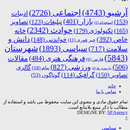
آرشیو
(4743)
اجتماعی
(2726)
ادبیات
بازار
(401)
(153)
تبلیغات
(123)
تصاویر
استخدام
(2)
حوادث
(2342)
خانه
(165)
تکنولوژی
(179)
دانش و
خاص
(392)
خواندنی
(148)
خبر فوری
(11)
شهرستان
سیاسی
(1893)
سلامت
(717)
(5843)
فرهنگی هنری
(484)
مقالات
فارس
(6)
ورزشی
(827)
(506)
گالری
پیام
(18)
نیازمندی ها
(0)
تصاویر
(150)
گرافیک
(114)
گوناگون
(53)
خانه
تماس با ما
تمام حقوق مادی و معنوی این سایت محفوظ می باشد و استفاده از
مطالب با ذکر منبع بلامانع است.
DESIGNE BY:
SP Agency
×
سیاسی