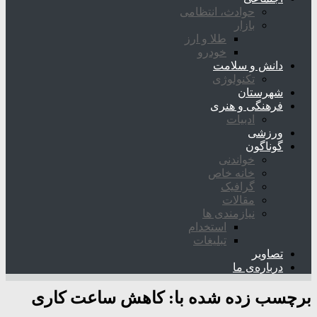
حوادث، انتظامی
بازار
طلا و ارز
خودرو
دانش و سلامت
تکنولوژی
شهرستان
فرهنگی و هنری
ادبیات
ورزشی
گوناگون
خواندنی
خانه خاص
گرافیک
مقالات
نیازمندی ها
استخدام
تبلیغات
تصاویر
درباره‌ی ما
برچسب زده شده با:
کاهش ساعت کاری