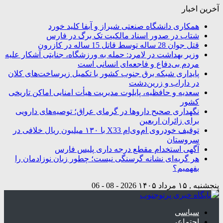
آخرین اخبار
همکاری دانشگاه صنعتی شیراز و آبفا کلید خورد
شتاب در صدور اسناد مالکیت تک برگ در فارس
قتل جوان 28 ساله توسط قاتل 15 ساله در کازرون
وزیر بهداشت در لامرد: حمله به ورزشگاه، جنایتی آشکار علیه
مردم بی‌دفاع و فاجعه‌ای انسانی است
پایداری شبکه برق جنوب کشور با تکمیل زیرساخت‌های کلان
در داراب و زرین‌دشت
سعدیه و حافظیه، پایلوت مدیریت هیأت امنایی اماکن تاریخی
کشور
نگهداری صحیح داروها در گرمای عراق؛ توصیه‌های دارویی
برای زائران اربعین
توقیف خودروی ام‌وی‌ام X33 با ۱۳۰ میلیون ریال خلافی در
سروستان
آگهی استخدام مقطع درجه داری پلیس فارس
هر گریه‌ای نشانه گرسنگی نیست؛ چطور زبان نوزادمان را
بفهمیم؟
پنجشنبه , ۱۵ مرداد ۱۴۰۵
2026 - 08 - 06
سیاسی
اجتماعی