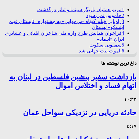
1
مریم همتیان بازیگر سینما و تئاتر درگذشت
2
خاموش نمی شود
3
راه‌یابی فیلم کوتاه «بی‌خوابی» به جشنواره «تابستان فیلم
اینسکو» لهستان
4
فراخوان همایش طرح واره ملی شاعران ایلیاتی و عشایری
ایران «ایلماه»
5
سمفونی سکوت
6
الموت ثبت جهانی شد
داغ ترین نوشته ها
بازداشت سفیر پیشین فلسطین در لبنان به
اتهام فساد و اختلاس اموال
۱۰:۳۳
حادثه دریایی در نزدیکی سواحل عمان
۵:۱۷