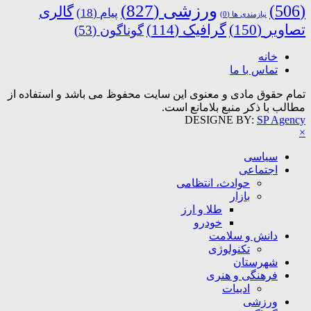
ورزشی
(827)
(506)
گالری
پیام
(18)
نیازمندی ها
(0)
تصاویر
(150)
گرافیک
(114)
گوناگون
(53)
خانه
تماس با ما
تمام حقوق مادی و معنوی این سایت محفوظ می باشد و استفاده از
مطالب با ذکر منبع بلامانع است.
DESIGNE BY:
SP Agency
×
سیاسی
اجتماعی
حوادث، انتظامی
بازار
طلا و ارز
خودرو
دانش و سلامت
تکنولوژی
شهرستان
فرهنگی و هنری
ادبیات
ورزشی