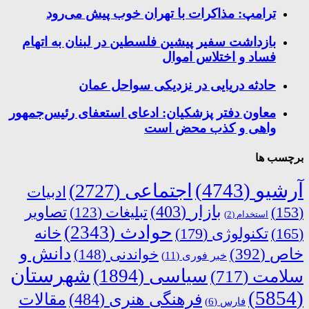
ترامپ: مذاکرات با تهران خوب پیش می‌رود
بازداشت سفیر پیشین فلسطین در لبنان به اتهام
فساد و اختلاس اموال
حادثه دریایی در نزدیکی سواحل عمان
معاون دفتر پزشکیان: ادعای استعفای رئیس‌جمهور
واهی و کذب محض است
برچسب ها
آرشیو
(4743)
اجتماعی
(2727)
ادبیات
بازار
(403)
(153)
تبلیغات
(123)
تصاویر
استخدام
(2)
حوادث
(2343)
خانه
(165)
تکنولوژی
(179)
دانش و
خاص
(392)
خواندنی
(148)
خبر فوری
(11)
شهرستان
سیاسی
(1894)
سلامت
(717)
(5854)
فرهنگی هنری
(484)
مقالات
فارس
(6)