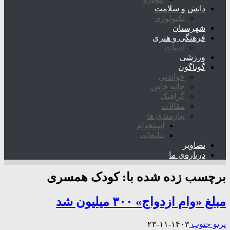
دانش و سلامت
تکنولوژی
شهرستان
فرهنگی و هنری
ادبیات
ورزشی
گوناگون
خواندنی
خانه خاص
گرافیک
مقالات
نیازمندی ها
استخدام
تبلیغات
تصاویر
درباره‌ی ما
برچسب زده شده با:
کودک همسری
مبلغ «وام ازدواج» ۳۰۰ میلیون شد
پرتو جنوب
۱۴۰۳-۱۱-۲۳