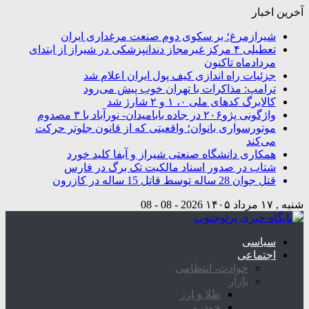
آخرین اخبار
شیرازمرغ؛ بر سکوی دوم صنعت مرغداری ایران
تعطیلی ۴ مرکز غیرمجاز دندانپزشکی در شیراز از ابتدای
مردادماه تاکنون
جزئیات راه اندازی کیف پول ایران اعلام شد
ترامپ: مذاکرات با تهران خوب پیش می‌رود
کالابرگ کدهای ملی ۰، ۱ و ۲ شارژ شد
واژگونی پژو۲۰۶ در جاده بابامیدان- نورآباد با ۳ مصدوم
موتورسواری بانوان؛ واقعیتی که از قانون جلوتر حرکت
می‌کند
همکاری دانشگاه صنعتی شیراز و آبفا کلید خورد
شتاب در صدور اسناد مالکیت تک برگ در فارس
قتل جوان 28 ساله توسط قاتل 15 ساله در کازرون
شنبه , ۱۷ مرداد ۱۴۰۵
2026 - 08 - 08
سیاسی
اجتماعی
حوادث، انتظامی
بازار
طلا و ارز
خودرو