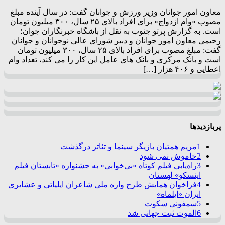
معاون امور جوانان وزیر ورزش و جوانان گفت: در سال آینده مبلغ
مصوب «وام ازدواج» برای افراد بالای ۲۵ سال، ۳۰۰ میلیون تومان
است. به گزارش پرتو جنوب به نقل از باشگاه خبرنگاران جوان؛
رحیمی معاون امور جوانان و دبیر شورای عالی نوجوانان و جوانان
گفت: مبلغ مصوب برای افراد بالای ۲۵ سال، ۳۰۰ میلیون تومان
است و بانک مرکزی و بانک های عامل این کار را می کند، تعداد وام
اعطایی و ۴۰۶ هزار […]
پربازدیدها
1
مریم همتیان بازیگر سینما و تئاتر درگذشت
2
خاموش نمی شود
3
راه‌یابی فیلم کوتاه «بی‌خوابی» به جشنواره «تابستان فیلم
اینسکو» لهستان
4
فراخوان همایش طرح واره ملی شاعران ایلیاتی و عشایری
ایران «ایلماه»
5
سمفونی سکوت
6
الموت ثبت جهانی شد