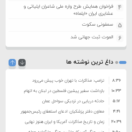
فراخوان همایش طرح واره ملی شاعران ایلیاتی و
4
عشایری ایران «ایلماه»
سمفونی سکوت
5
الموت ثبت جهانی شد
6
داغ ترین نوشته ها
۸:۳۶
ترامپ: مذاکرات با تهران خوب پیش می‌رود
۱۰:۳۳
بازداشت سفیر پیشین فلسطین در لبنان به اتهام
۵:۱۷
فساد و اختلاس اموال
حادثه دریایی در نزدیکی سواحل عمان
۴:۴۱
معاون دفتر پزشکیان: ادعای استعفای رئیس‌جمهور
۲۰:۳۹
واهی و کذب محض است
زمان و تاریخ مذاکرات آمریکا و ایران هنوز نهایی
۶:۵۰
نشده است
وزیر جنگ آمریکا: ماشین جنگی ما آماده حمله