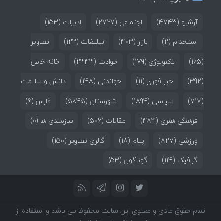
آرشیو
(4743)
اجتماعی
(2727)
ادبیات
(153)
استخدام
(2)
بازار
(403)
تبلیغات
(123)
تصاویر
(165)
تکنولوژی
(179)
حوادث
(2343)
خانه خاص
(392)
خبر فوری
(11)
خواندنی
(148)
دانش و سلامت
(717)
سیاسی
(1894)
شهرستان
(5845)
فارس
(6)
فرهنگی هنری
(484)
مقالات
(506)
نیازمندی ها
(0)
ورزشی
(827)
پیام
(18)
گالری تصاویر
(150)
گرافیک
(114)
گوناگون
(53)
تمام حقوق مادی و معنوی این سایت محفوظ می باشد و استفاده از