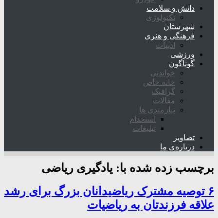
دانش و سلامت
تکنولوژی
شهرستان
فرهنگی و هنری
ادبیات
ورزشی
گوناگون
خواندنی
خانه خاص
گرافیک
مقالات
نیازمندی ها
استخدام
تبلیغات
تصاویر
درباره‌ی ما
برچسب زده شده با:
یادگیری ریاضی
۶ توصیه مشترک ریاضیدانان بزرگ برای رشد
علاقه فرزندتان به ریاضیات