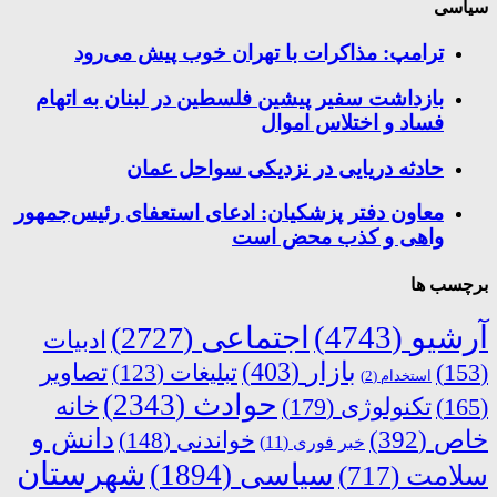
سیاسی
ترامپ: مذاکرات با تهران خوب پیش می‌رود
بازداشت سفیر پیشین فلسطین در لبنان به اتهام
فساد و اختلاس اموال
حادثه دریایی در نزدیکی سواحل عمان
معاون دفتر پزشکیان: ادعای استعفای رئیس‌جمهور
واهی و کذب محض است
برچسب ها
آرشیو
(4743)
اجتماعی
(2727)
ادبیات
بازار
(403)
(153)
تبلیغات
(123)
تصاویر
استخدام
(2)
حوادث
(2343)
خانه
(165)
تکنولوژی
(179)
دانش و
خاص
(392)
خواندنی
(148)
خبر فوری
(11)
شهرستان
سیاسی
(1894)
سلامت
(717)