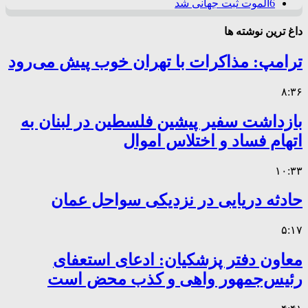
6
الموت ثبت جهانی شد
داغ ترین نوشته ها
ترامپ: مذاکرات با تهران خوب پیش می‌رود
۸:۳۶
بازداشت سفیر پیشین فلسطین در لبنان به
اتهام فساد و اختلاس اموال
۱۰:۳۳
حادثه دریایی در نزدیکی سواحل عمان
۵:۱۷
معاون دفتر پزشکیان: ادعای استعفای
رئیس‌جمهور واهی و کذب محض است