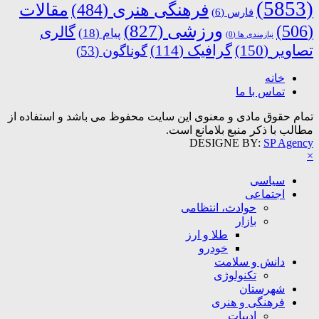
(5853)
فرهنگی هنری
(484)
مقالات
فارس
(6)
ورزشی
(827)
(506)
گالری
پیام
(18)
نیازمندی ها
(0)
تصاویر
(150)
گرافیک
(114)
گوناگون
(53)
خانه
تماس با ما
تمام حقوق مادی و معنوی این سایت محفوظ می باشد و استفاده از
مطالب با ذکر منبع بلامانع است.
DESIGNE BY:
SP Agency
×
سیاسی
اجتماعی
حوادث، انتظامی
بازار
طلا و ارز
خودرو
دانش و سلامت
تکنولوژی
شهرستان
فرهنگی و هنری
ادبیات