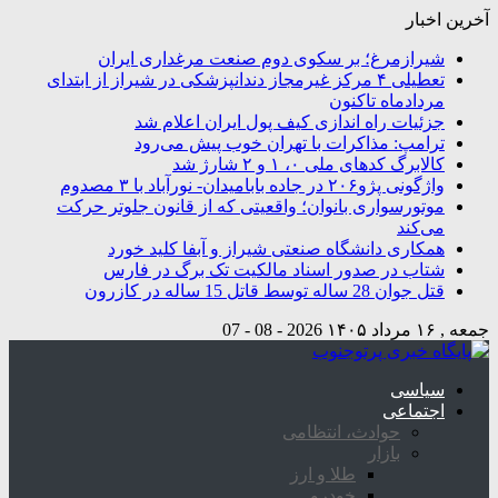
آخرین اخبار
شیرازمرغ؛ بر سکوی دوم صنعت مرغداری ایران
تعطیلی ۴ مرکز غیرمجاز دندانپزشکی در شیراز از ابتدای
مردادماه تاکنون
جزئیات راه اندازی کیف پول ایران اعلام شد
ترامپ: مذاکرات با تهران خوب پیش می‌رود
کالابرگ کدهای ملی ۰، ۱ و ۲ شارژ شد
واژگونی پژو۲۰۶ در جاده بابامیدان- نورآباد با ۳ مصدوم
موتورسواری بانوان؛ واقعیتی که از قانون جلوتر حرکت
می‌کند
همکاری دانشگاه صنعتی شیراز و آبفا کلید خورد
شتاب در صدور اسناد مالکیت تک برگ در فارس
قتل جوان 28 ساله توسط قاتل 15 ساله در کازرون
جمعه , ۱۶ مرداد ۱۴۰۵
2026 - 08 - 07
سیاسی
اجتماعی
حوادث، انتظامی
بازار
طلا و ارز
خودرو