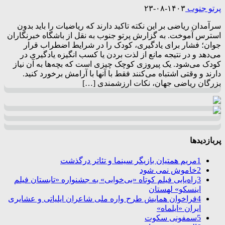
پرتو جنوب
۱۴۰۳-۰۸-۲۳
سرآمدان ریاضی بر این نکته تاکید دارند که ریاضیات را باید بدون
استرس آموخت. به گزارش پرتو جنوب به نقل از باشگاه خبرنگاران
جوان؛ فشار برای یادگیری، کودک را در شرایط اضطراب قرار
می‌دهد و در نتیجه مانع از لذت بردن یا کسب انگیزه یادگیری در
کودک می‌شود. یک پیروزی کوچک چیزی است که بچه‌ها به آن نیاز
دارند و وقتی اشتباه می‌کنند فقط با آنها با آرامش برخورد کنید.
بزرگان ریاضی جهان، نکات ارزشمندی […]
پربازدیدها
1
مریم همتیان بازیگر سینما و تئاتر درگذشت
2
خاموش نمی شود
3
راه‌یابی فیلم کوتاه «بی‌خوابی» به جشنواره «تابستان فیلم
اینسکو» لهستان
4
فراخوان همایش طرح واره ملی شاعران ایلیاتی و عشایری
ایران «ایلماه»
5
سمفونی سکوت