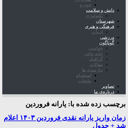
خودرو
دانش و سلامت
تکنولوژی
شهرستان
فرهنگی و هنری
ادبیات
ورزشی
گوناگون
خواندنی
خانه خاص
گرافیک
مقالات
نیازمندی ها
استخدام
تبلیغات
تصاویر
درباره‌ی ما
برچسب زده شده با:
یارانه فروردین
زمان واریز یارانه نقدی فروردین ۱۴۰۳ اعلام
شد + جدول