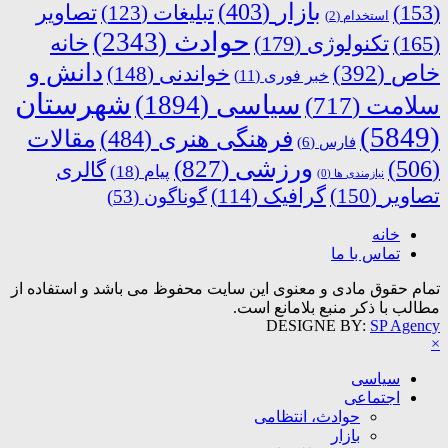
بازار
(403)
(153)
تبلیغات
(123)
تصاویر
استخدام
(2)
حوادث
(2343)
خانه
(165)
تکنولوژی
(179)
دانش و
خاص
(392)
خواندنی
(148)
خبر فوری
(11)
شهرستان
سیاسی
(1894)
سلامت
(717)
(5849)
فرهنگی هنری
(484)
مقالات
فارس
(6)
ورزشی
(827)
(506)
گالری
پیام
(18)
نیازمندی ها
(0)
تصاویر
(150)
گرافیک
(114)
گوناگون
(53)
خانه
تماس با ما
تمام حقوق مادی و معنوی این سایت محفوظ می باشد و استفاده از
مطالب با ذکر منبع بلامانع است.
DESIGNE BY:
SP Agency
×
سیاسی
اجتماعی
حوادث، انتظامی
بازار