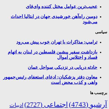
عجیب‌ترین عوامل مختل کننده وای‌فای
دومین راه‌آهن خورشیدی جهان در ایتالیا احداث
می‌شود
سیاسی
ترامپ: مذاکرات با تهران خوب پیش می‌رود
بازداشت سفیر پیشین فلسطین در لبنان به اتهام
فساد و اختلاس اموال
حادثه دریایی در نزدیکی سواحل عمان
معاون دفتر پزشکیان: ادعای استعفای رئیس‌جمهور
واهی و کذب محض است
برچسب ها
آرشیو
(4743)
اجتماعی
(2727)
ادبیات