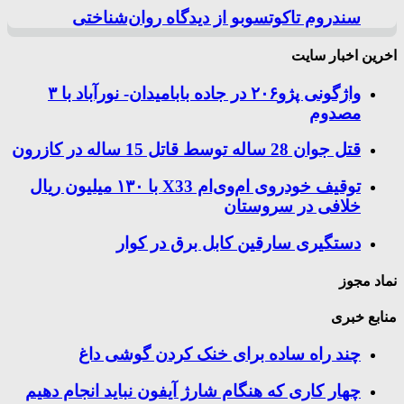
سندروم تاکوتسوبو از دیدگاه روان‌شناختی
اخرین اخبار سایت
واژگونی پژو۲۰۶ در جاده بابامیدان- نورآباد با ۳
مصدوم
قتل جوان 28 ساله توسط قاتل 15 ساله در کازرون
توقیف خودروی ام‌وی‌ام X33 با ۱۳۰ میلیون ریال
خلافی در سروستان
دستگیری سارقین کابل برق در کوار
نماد مجوز
منابع خبری
چند راه‌ ساده برای خنک کردن گوشی داغ
چهار کاری که هنگام شارژ آیفون نباید انجام دهیم