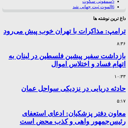
5
سمفونی سکوت
6
الموت ثبت جهانی شد
داغ ترین نوشته ها
ترامپ: مذاکرات با تهران خوب پیش می‌رود
۸:۳۶
بازداشت سفیر پیشین فلسطین در لبنان به
اتهام فساد و اختلاس اموال
۱۰:۳۳
حادثه دریایی در نزدیکی سواحل عمان
۵:۱۷
معاون دفتر پزشکیان: ادعای استعفای
رئیس‌جمهور واهی و کذب محض است