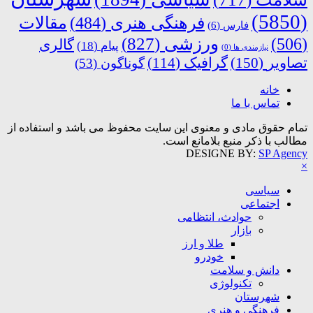
(5850)
فرهنگی هنری
(484)
مقالات
فارس
(6)
ورزشی
(827)
(506)
گالری
پیام
(18)
نیازمندی ها
(0)
تصاویر
(150)
گرافیک
(114)
گوناگون
(53)
خانه
تماس با ما
تمام حقوق مادی و معنوی این سایت محفوظ می باشد و استفاده از
مطالب با ذکر منبع بلامانع است.
DESIGNE BY:
SP Agency
×
سیاسی
اجتماعی
حوادث، انتظامی
بازار
طلا و ارز
خودرو
دانش و سلامت
تکنولوژی
شهرستان
فرهنگی و هنری