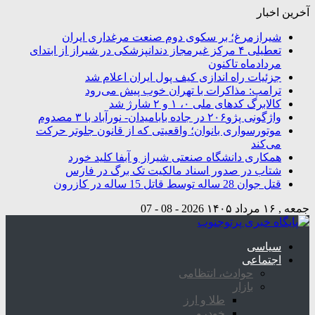
آخرین اخبار
شیرازمرغ؛ بر سکوی دوم صنعت مرغداری ایران
تعطیلی ۴ مرکز غیرمجاز دندانپزشکی در شیراز از ابتدای
مردادماه تاکنون
جزئیات راه اندازی کیف پول ایران اعلام شد
ترامپ: مذاکرات با تهران خوب پیش می‌رود
کالابرگ کدهای ملی ۰، ۱ و ۲ شارژ شد
واژگونی پژو۲۰۶ در جاده بابامیدان- نورآباد با ۳ مصدوم
موتورسواری بانوان؛ واقعیتی که از قانون جلوتر حرکت
می‌کند
همکاری دانشگاه صنعتی شیراز و آبفا کلید خورد
شتاب در صدور اسناد مالکیت تک برگ در فارس
قتل جوان 28 ساله توسط قاتل 15 ساله در کازرون
جمعه , ۱۶ مرداد ۱۴۰۵
2026 - 08 - 07
سیاسی
اجتماعی
حوادث، انتظامی
بازار
طلا و ارز
خودرو