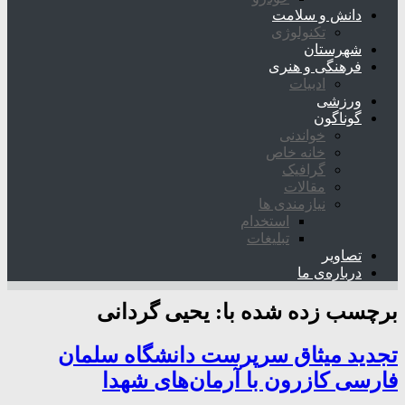
دانش و سلامت
تکنولوژی
شهرستان
فرهنگی و هنری
ادبیات
ورزشی
گوناگون
خواندنی
خانه خاص
گرافیک
مقالات
نیازمندی ها
استخدام
تبلیغات
تصاویر
درباره‌ی ما
برچسب زده شده با:
یحیی گردانی
تجدید میثاق سرپرست دانشگاه سلمان
فارسی کازرون با آرمان‌های شهدا