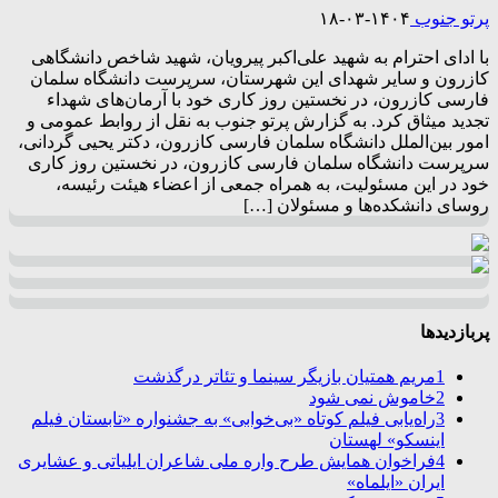
پرتو جنوب
۱۴۰۴-۰۳-۱۸
با ادای احترام به شهید علی‌اکبر پیرویان، شهید شاخص دانشگاهی
کازرون و سایر شهدای این شهرستان، سرپرست دانشگاه سلمان
فارسی کازرون، در نخستین روز کاری خود با آرمان‌های شهداء
تجدید میثاق کرد. به گزارش پرتو جنوب به نقل از روابط عمومی و
امور بین‌الملل دانشگاه سلمان فارسی کازرون، دکتر یحیی گردانی،
سرپرست دانشگاه سلمان فارسی کازرون، در نخستین روز کاری
خود در این مسئولیت، به همراه جمعی از اعضاء هیئت رئیسه،
روسای دانشکده‌ها و مسئولان […]
پربازدیدها
1
مریم همتیان بازیگر سینما و تئاتر درگذشت
2
خاموش نمی شود
3
راه‌یابی فیلم کوتاه «بی‌خوابی» به جشنواره «تابستان فیلم
اینسکو» لهستان
4
فراخوان همایش طرح واره ملی شاعران ایلیاتی و عشایری
ایران «ایلماه»