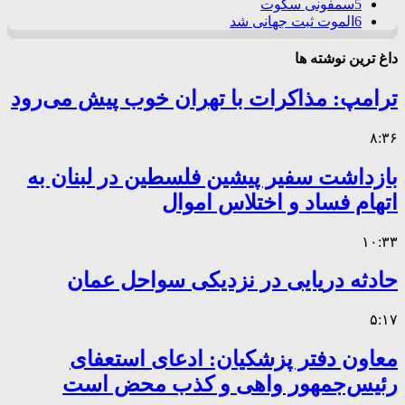
5
سمفونی سکوت
6
الموت ثبت جهانی شد
داغ ترین نوشته ها
ترامپ: مذاکرات با تهران خوب پیش می‌رود
۸:۳۶
بازداشت سفیر پیشین فلسطین در لبنان به
اتهام فساد و اختلاس اموال
۱۰:۳۳
حادثه دریایی در نزدیکی سواحل عمان
۵:۱۷
معاون دفتر پزشکیان: ادعای استعفای
رئیس‌جمهور واهی و کذب محض است