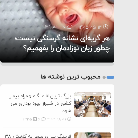
۶:۰۵
39
28
0
0
۱۴۰۵-۰۵-۱۳
۱۴۰۵-۰۵-۱۲
هر گریه‌ای نشانه گرسنگی نیست؛
تغذیه پدر می‌تواند بر سلامت نوزاد
13
0
۱۴۰۵-۰۵-۱۲
تأثیر بگذارد
روی دیگر زندگی
چطور زبان نوزادمان را بفهمیم؟
1
2
محبوب ترین نوشته ها
3
بزرگ ترین اقامتگاه همراه بیمار
کشور در شیراز بهره برداری می
شود
1,335
6
۱۴۰۳-۰۸-۰۹
فرهنگ سازی منجر به کاهش ۳۸