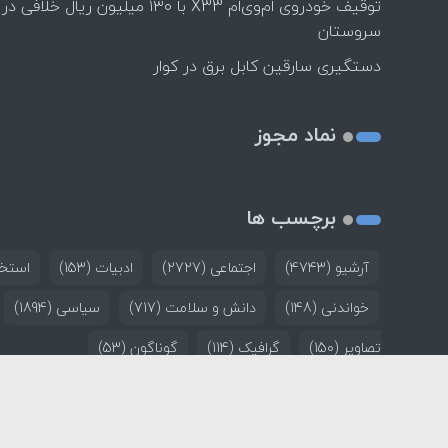
توقیف خودروی ام‌وی‌ام X33 با ۱۳۰ میلیون ریال خلافی در
سروستان
دستگیری سارقین کابل برق در کوار
نماد مجوز
برچسب ها
آرشیو
(4743)
اجتماعی
(2727)
ادبیات
(153)
استخد
خواندنی
(148)
دانش و سلامت
(717)
سیاسی
(1894)
تصاویر
(150)
گرافیک
(114)
گوناگون
(53)
خانه
تماس با ما