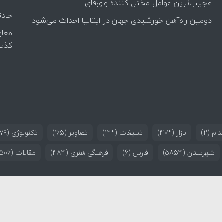
عجیب‌ترین عوامل مختل کننده وای‌فای
حادث
دومین راه‌آهن خورشیدی جهان در ایتالیا احداث می‌شود
معاو
کذب
ام
(2)
بازار
(403)
تبلیغات
(123)
تصاویر
(165)
تکنولوژی
(179)
شهرستان
(5854)
فارس
(6)
فرهنگی هنری
(484)
مقالات
(506)