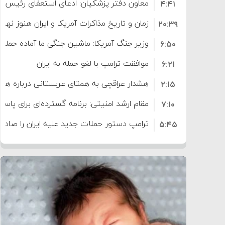
معاون دفتر پزشکیان: ادعای استعفای رئیس
۴:۴۱
است
زمان و تاریخ مذاکرات آمریکا و ایران هنوز نه
۲۰:۳۹
وزیر جنگ آمریکا: ماشین جنگی ما آماده حمله 
۶:۵۰
موافقت ترامپ با لغو حمله به ایران
۶:۲۱
هشدار عراقچی به همتای عربستانی درباره همرا
۲:۱۵
مقام ارشد امنیتی: برنامه گسترده‌ای برای پاسخ 
۷:۱۰
ترامپ دستور حملات جدید علیه ایران را صادر 
۵:۴۵
سپاه: دو نفتکش متخلف مورد اصابت قرار گر
۱۲:۵۹
ترامپ مدعی توافق تاریخی برای خلع سلاح ک
۸:۵۷
اعتراض عراقچی به همتای بلغارستانی به دلیل
۱۶:۱۹
ایران
کشورهایی که به متجاوزان کمک می کنند پ
۱۰:۱۵
سنتکام پایان تجاوز جدید به ایران را اعلام کرد