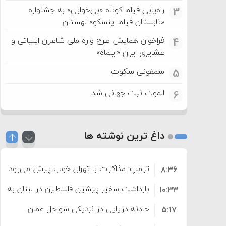
راه‌یابی فیلم کوتاه «بی‌خوابی» به جشنواره
3
«تابستان فیلم اینسکو» لهستان
فراخوان همایش طرح واره ملی شاعران ایلیاتی و
4
عشایری ایران «ایلماه»
سمفونی سکوت
5
الموت ثبت جهانی شد
6
داغ ترین نوشته ها
ترامپ: مذاکرات با تهران خوب پیش می‌رود
۸:۳۶
بازداشت سفیر پیشین فلسطین در لبنان به اته
۱۰:۳۳
حادثه دریایی در نزدیکی سواحل عمان
۵:۱۷