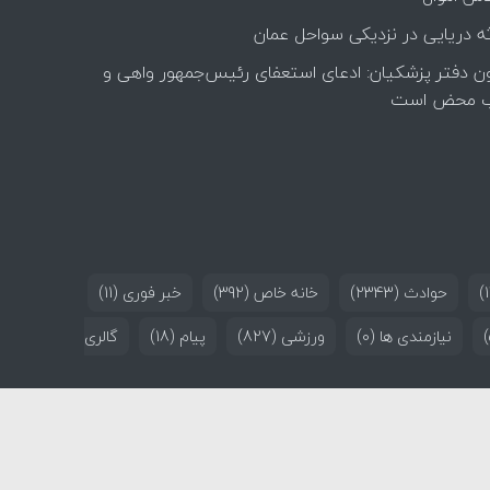
ه دریایی در نزدیکی سواحل عمان
ن دفتر پزشکیان: ادعای استعفای رئیس‌جمهور واهی و
 محض است
حوادث
(2343)
خانه خاص
(392)
خبر فوری
(11)
نیازمندی ها
(0)
ورزشی
(827)
پیام
(18)
گالری