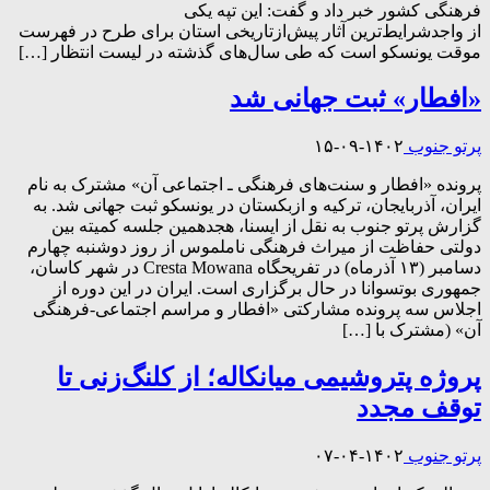
فرهنگی کشور خبر داد و گفت: این تپه یکی
از واجدشرایط‌ترین آثار پیش‌ازتاریخی استان برای طرح در فهرست
موقت یونسکو است که طی سال‌های گذشته در لیست انتظار […]
«افطار» ثبت جهانی شد
پرتو جنوب
۱۴۰۲-۰۹-۱۵
پرونده «افطار و سنت‌های فرهنگی ـ اجتماعی آن» مشترک به نام
ایران، آذربایجان، ترکیه و ازبکستان در یونسکو ثبت جهانی شد. به
گزارش پرتو جنوب به نقل از ایسنا، هجدهمین جلسه کمیته بین
دولتی حفاظت از میراث فرهنگی ناملموس از روز دوشنبه چهارم
دسامبر (۱۳ آذرماه) در تفریحگاه Cresta Mowana در شهر کاسان،
جمهوری بوتسوانا در حال برگزاری است. ایران در این دوره از
اجلاس سه پرونده مشارکتی «افطار و مراسم اجتماعی-فرهنگی
آن» (مشترک با […]
پروژه پتروشیمی میانکاله؛ از کلنگ‌زنی تا
توقف مجدد
پرتو جنوب
۱۴۰۲-۰۴-۰۷