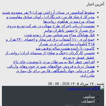
آخرین اخبار
سقوط آسانسور در میدان آرژانتین تهران/ ۹ نفر مصدوم شدند
مدیرکل ارشاد فارس: خبرنگاران؛ راویان صادق مقاومت و
صدای مردمند در هیاهوی روایت‌ها
نشست ارزیابی اجرای طرح مهتاب در شرکت توزیع نیروی
برق شیراز با حضور ناظران توانیر
قتل هولناک مداح سرشناس پس از ربوده شدن
جمع آوری ۱۱۰ انشعاب برق غیرمجاز و احصای ۲۳۰ هزار و
۴۱۵ کیلووات ساعت انرژی در شیراز
کامیون با راننده هشت ساله توقیف شد
تحسین کارگردان «جنگ و صلح» از سینمای ایران؛ روایتی از
عشق عمیق به مردم
افزایش خطر ابتلا به سرطان مری با نوشیدن چای داغ
هشدار درباره فروش حواله‌های صوری خودروهای وارداتی
طرح درمانی جهاد دانشگاهی فارس برای یک بیماری
مادرزادی
شنبه , ۱۷ مرداد ۱۴۰۵
2026 - 08 - 08
سیاسی
اجتماعی
حوادث، انتظامی