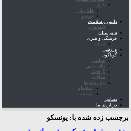
بازار
طلا و ارز
خودرو
دانش و سلامت
تکنولوژی
شهرستان
فرهنگی و هنری
ادبیات
ورزشی
گوناگون
خواندنی
خانه خاص
گرافیک
مقالات
نیازمندی ها
استخدام
تبلیغات
تصاویر
درباره‌ی ما
برچسب زده شده با:
یونسکو