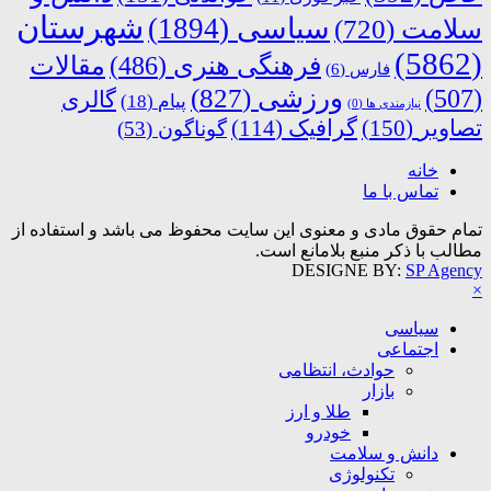
شهرستان
سیاسی
(1894)
سلامت
(720)
(5862)
فرهنگی هنری
(486)
مقالات
فارس
(6)
ورزشی
(827)
(507)
گالری
پیام
(18)
نیازمندی ها
(0)
تصاویر
(150)
گرافیک
(114)
گوناگون
(53)
خانه
تماس با ما
تمام حقوق مادی و معنوی این سایت محفوظ می باشد و استفاده از
مطالب با ذکر منبع بلامانع است.
DESIGNE BY:
SP Agency
×
سیاسی
اجتماعی
حوادث، انتظامی
بازار
طلا و ارز
خودرو
دانش و سلامت
تکنولوژی