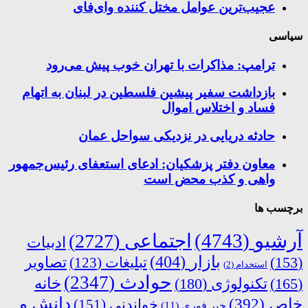
عجیب‌ترین عوامل مختل کننده وای‌فای
سیاسی
ترامپ: مذاکرات با تهران خوب پیش می‌رود
بازداشت سفیر پیشین فلسطین در لبنان به اتهام
فساد و اختلاس اموال
حادثه دریایی در نزدیکی سواحل عمان
معاون دفتر پزشکیان: ادعای استعفای رئیس‌جمهور
واهی و کذب محض است
برچسب ها
آرشیو
(4743)
اجتماعی
(2727)
ادبیات
بازار
(404)
(153)
تبلیغات
(123)
تصاویر
استخدام
(2)
حوادث
(2347)
خانه
(165)
تکنولوژی
(180)
دانش و
خاص
(392)
خواندنی
(151)
خبر فوری
(11)