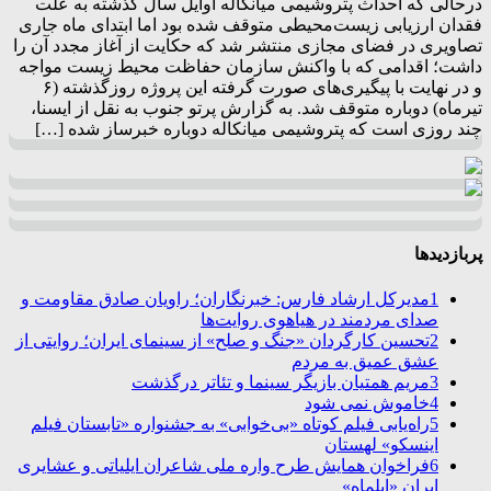
درحالی که احداث پتروشیمی میانکاله اوایل سال گذشته به علت
فقدان ارزیابی زیست‌محیطی متوقف شده بود اما ابتدای ماه جاری
تصاویری در فضای مجازی منتشر شد که حکایت از آغاز مجدد آن را
داشت؛ اقدامی که با واکنش سازمان حفاظت محیط زیست مواجه
و در نهایت با پیگیری‌های صورت گرفته این پروژه روزگذشته (۶
تیرماه) دوباره متوقف شد. به گزارش پرتو جنوب به نقل از ایسنا،
چند روزی است که پتروشیمی میانکاله دوباره خبرساز شده […]
پربازدیدها
1
مدیرکل ارشاد فارس: خبرنگاران؛ راویان صادق مقاومت و
صدای مردمند در هیاهوی روایت‌ها
2
تحسین کارگردان «جنگ و صلح» از سینمای ایران؛ روایتی از
عشق عمیق به مردم
3
مریم همتیان بازیگر سینما و تئاتر درگذشت
4
خاموش نمی شود
5
راه‌یابی فیلم کوتاه «بی‌خوابی» به جشنواره «تابستان فیلم
اینسکو» لهستان
6
فراخوان همایش طرح واره ملی شاعران ایلیاتی و عشایری
ایران «ایلماه»