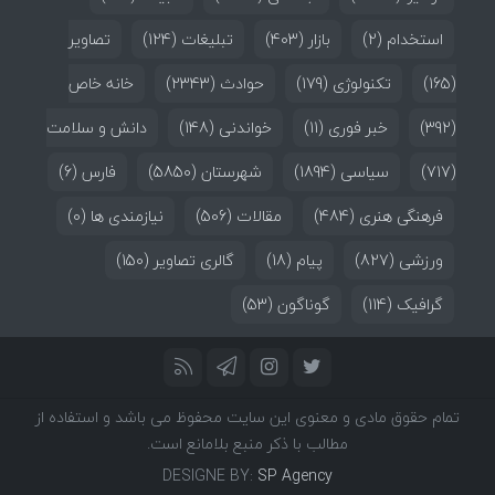
استخدام
(2)
بازار
(403)
تبلیغات
(124)
تصاویر
(165)
تکنولوژی
(179)
حوادث
(2343)
خانه خاص
(392)
خبر فوری
(11)
خواندنی
(148)
دانش و سلامت
(717)
سیاسی
(1894)
شهرستان
(5850)
فارس
(6)
فرهنگی هنری
(484)
مقالات
(506)
نیازمندی ها
(0)
ورزشی
(827)
پیام
(18)
گالری تصاویر
(150)
گرافیک
(114)
گوناگون
(53)
تمام حقوق مادی و معنوی این سایت محفوظ می باشد و استفاده از
مطالب با ذکر منبع بلامانع است.
DESIGNE BY:
SP Agency