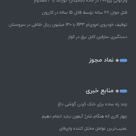
واژگونی پژو۲۰۶ در جاده بابامیدان- نورآباد با ۳ مصدوم
قتل جوان 28 ساله توسط قاتل 15 ساله در کازرون
توقیف خودروی ام‌وی‌ام X33 با ۱۳۰ میلیون ریال خلافی در سروستان
دستگیری سارقین کابل برق در کوار
نماد مجوز
منابع خبری
چند راه‌ ساده برای خنک کردن گوشی داغ
چهار کاری که هنگام شارژ آیفون نباید انجام دهیم
عجیب‌ترین عوامل مختل کننده وای‌فای