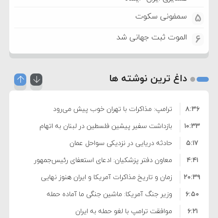
سمفونی سکوت
5
الموت ثبت جهانی شد
6
داغ ترین نوشته ها
۸:۳۶
ترامپ: مذاکرات با تهران خوب پیش می‌رود
۱۰:۳۳
بازداشت سفیر پیشین فلسطین در لبنان به اتهام
۵:۱۷
فساد و اختلاس اموال
حادثه دریایی در نزدیکی سواحل عمان
۴:۴۱
معاون دفتر پزشکیان: ادعای استعفای رئیس‌جمهور
۲۰:۳۹
واهی و کذب محض است
زمان و تاریخ مذاکرات آمریکا و ایران هنوز نهایی
۶:۵۰
نشده است
وزیر جنگ آمریکا: ماشین جنگی ما آماده حمله
۶:۲۱
نظامی علیه ایران است
موافقت ترامپ با لغو حمله به ایران