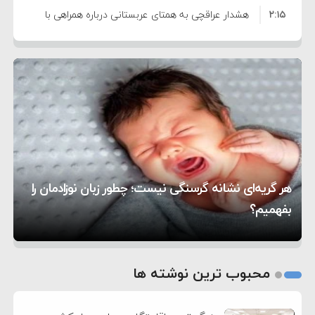
۲:۱۵
هشدار عراقچی به همتای عربستانی درباره همراهی با
۷:۱۰
آمریکا
مقام ارشد امنیتی: برنامه گسترده‌ای برای پاسخ به
۵:۴۵
دیوانگی آمریکا داریم
ترامپ دستور حملات جدید علیه ایران را صادر کرد
۱۲:۵۹
سپاه: دو نفتکش متخلف مورد اصابت قرار گرفته و
۸:۵۷
متوقف شدند
ترامپ مدعی توافق تاریخی برای خلع سلاح کامل
۱۶:۱۹
حماس شد
اعتراض عراقچی به همتای بلغارستانی به دلیل کمک
۱۰:۱۵
به آمریکا در حملات به ایران
کشورهایی که به متجاوزان کمک می کنند پاسخ
هر گریه‌ای نشانه گرسنگی نیست؛ چطور زبان نوزادمان را
۶:۰۵
سختی خواهند گرفت
سنتکام پایان تجاوز جدید به ایران را اعلام کرد
بفهمیم؟
روی دیگر زندگی
تغذیه پدر می‌تواند بر سلامت نوزاد تأثیر بگذارد
1
2
محبوب ترین نوشته ها
3