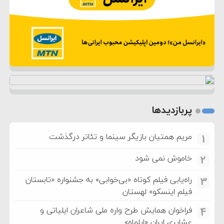
پربازدیدها
مریم همتیان بازیگر سینما و تئاتر درگذشت
1
خاموش نمی شود
2
راه‌یابی فیلم کوتاه «بی‌خوابی» به جشنواره «تابستان
3
فیلم اینسکو» لهستان
فراخوان همایش طرح واره ملی شاعران ایلیاتی و
4
عشایری ایران «ایلماه»