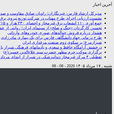
آخرین اخبار
مدیرکل ارشاد فارس: خبرنگاران؛ راویان صادق مقاومت و صدای
نشست ارزیابی اجرای طرح مهتاب در شرکت توزیع نیروی برق شی
جمع آوری ۱۱۰ انشعاب برق غیرمجاز و احصای ۲۳۰ هزار و ۴۱۵ کیلووات ساعت انرژی در شیراز
تحسین کارگردان «جنگ و صلح» از سینمای ایران؛ روایتی از ع
هشدار درباره فروش حواله‌های صوری خودروهای وارداتی
طرح درمانی جهاد دانشگاهی فارس برای یک بیماری مادرزادی
شیرازمرغ؛ بر سکوی دوم صنعت مرغداری ایران
درخشش آرامگاه‌ حافظ و سعدی و یادمانهای فرهنگی شیراز با تو
برگزاری موکب حرم مطهر حضرت سید علاءالدین حسین(ع)
تعطیلی ۴ مرکز غیرمجاز دندانپزشکی در شیراز از ابتدای مردادماه تاکنون
شنبه , ۱۷ مرداد ۱۴۰۵
2026 - 08 - 08
سیاسی