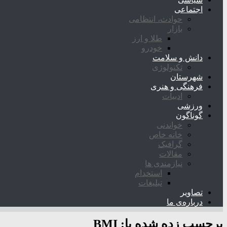
اجتماعی
حوادث، انتظامی
بازار
طلا و ارز
خودرو
دانش و سلامت
تکنولوژی
شهرستان
فرهنگی و هنری
ادبیات
ورزشی
گوناگون
خواندنی
خانه خاص
گرافیک
مقالات
نیازمندی ها
استخدام
تبلیغات
تصاویر
درباره‌ی ما
برچسب زده شده با:
BMI