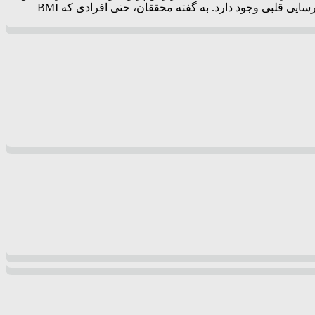
نت، محققان دریافتند به ازای هر ۱ درصد افزایش در رسوبات چربی در ماهیچه‌ها، ۷ درصد افزایش خطر مرگ ناشی از قلب، حمله قلبی یا نارسایی قلبی وجود دارد. به گفته محققان، حتی افرادی که BMI