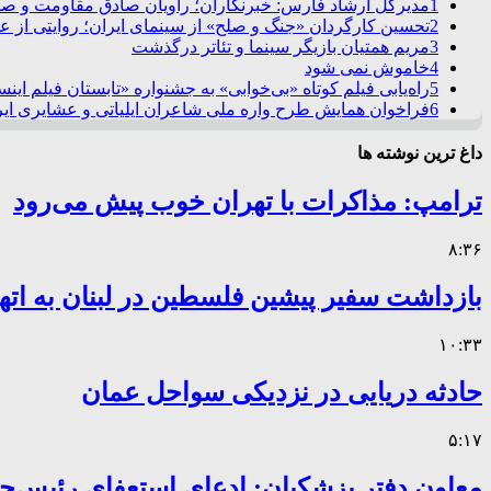
1
مدیرکل ارشاد فارس: خبرنگاران؛ راویان صادق مقاومت و صدا
2
تحسین کارگردان «جنگ و صلح» از سینمای ایران؛ روایتی از 
3
مریم همتیان بازیگر سینما و تئاتر درگذشت
4
خاموش نمی شود
5
راه‌یابی فیلم کوتاه «بی‌خوابی» به جشنواره «تابستان فیلم این
6
فراخوان همایش طرح واره ملی شاعران ایلیاتی و عشایری ایرا
داغ ترین نوشته ها
ترامپ: مذاکرات با تهران خوب پیش می‌رود
۸:۳۶
بازداشت سفیر پیشین فلسطین در لبنان به اته
۱۰:۳۳
حادثه دریایی در نزدیکی سواحل عمان
۵:۱۷
معاون دفتر پزشکیان: ادعای استعفای رئیس