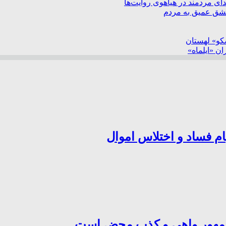
ی مردمند در هیاهوی روایت‌ها
عشق عمیق به مردم
سکو» لهستان
ن «ایلماه»
ام فساد و اختلاس اموال
‌جمهور واهی و کذب محض است