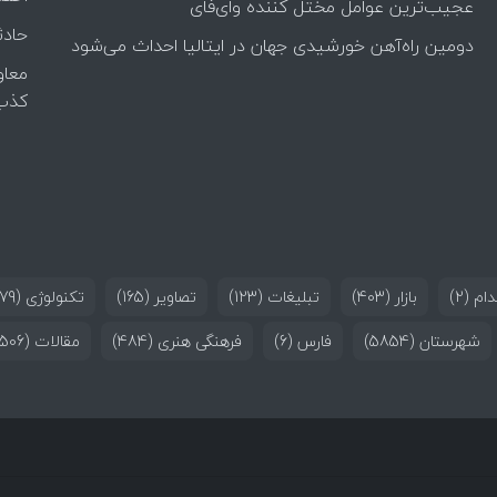
عجیب‌ترین عوامل مختل کننده وای‌فای
حادث
دومین راه‌آهن خورشیدی جهان در ایتالیا احداث می‌شود
معاو
کذب
ام
(2)
بازار
(403)
تبلیغات
(123)
تصاویر
(165)
تکنولوژی
(179)
شهرستان
(5854)
فارس
(6)
فرهنگی هنری
(484)
مقالات
(506)