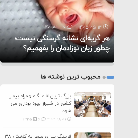
۶:۰۵
40
29
0
0
۱۴۰۵-۰۵-۱۳
۱۴۰۵-۰۵-۱۲
هر گریه‌ای نشانه گرسنگی نیست؛
تغذیه پدر می‌تواند بر سلامت نوزاد
13
0
۱۴۰۵-۰۵-۱۲
تأثیر بگذارد
روی دیگر زندگی
چطور زبان نوزادمان را بفهمیم؟
1
2
محبوب ترین نوشته ها
3
بزرگ ترین اقامتگاه همراه بیمار
کشور در شیراز بهره برداری می
شود
1,335
6
۱۴۰۳-۰۸-۰۹
فرهنگ سازی منجر به کاهش ۳۸