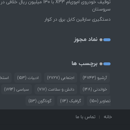
توقیف خودروی ام‌وی‌ام X33 با ۱۳۰ میلیون ریال خلافی در
سروستان
دستگیری سارقین کابل برق در کوار
نماد مجوز
برچسب ها
آرشیو
(4743)
اجتماعی
(2727)
ادبیات
(153)
استخد
خواندنی
(148)
دانش و سلامت
(717)
سیاسی
(1894)
تصاویر
(150)
گرافیک
(114)
گوناگون
(53)
خانه
تماس با ما