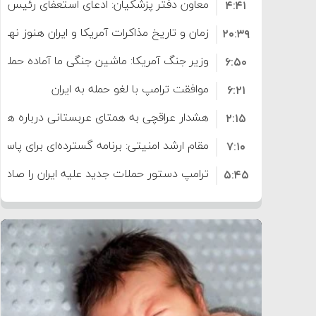
معاون دفتر پزشکیان: ادعای استعفای رئیس
۴:۴۱
است
زمان و تاریخ مذاکرات آمریکا و ایران هنوز نه
۲۰:۳۹
وزیر جنگ آمریکا: ماشین جنگی ما آماده حمله 
۶:۵۰
موافقت ترامپ با لغو حمله به ایران
۶:۲۱
هشدار عراقچی به همتای عربستانی درباره همرا
۲:۱۵
مقام ارشد امنیتی: برنامه گسترده‌ای برای پاسخ 
۷:۱۰
ترامپ دستور حملات جدید علیه ایران را صادر 
۵:۴۵
سپاه: دو نفتکش متخلف مورد اصابت قرار گر
۱۲:۵۹
ترامپ مدعی توافق تاریخی برای خلع سلاح ک
۸:۵۷
اعتراض عراقچی به همتای بلغارستانی به دلیل
۱۶:۱۹
ایران
کشورهایی که به متجاوزان کمک می کنند پ
۱۰:۱۵
سنتکام پایان تجاوز جدید به ایران را اعلام کرد