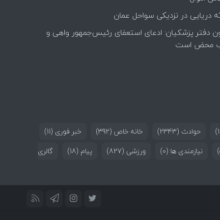
ه دریایی در نزدیکی سواحل عمان
ن دفتر پزشکیان: ادعای استعفای رئیس‌جمهور واهی و
 محض است
حوادث
(2343)
خانه خاص
(392)
خبر فوری
(11)
نیازمندی ها
(0)
ورزشی
(827)
پیام
(18)
گالری