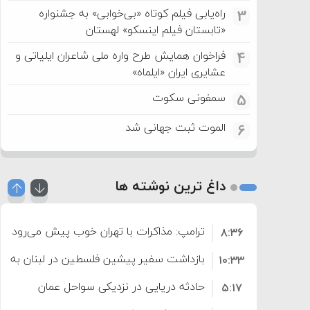
راه‌یابی فیلم کوتاه «بی‌خوابی» به جشنواره
3
«تابستان فیلم اینسکو» لهستان
فراخوان همایش طرح واره ملی شاعران ایلیاتی و
4
عشایری ایران «ایلماه»
سمفونی سکوت
5
الموت ثبت جهانی شد
6
داغ ترین نوشته ها
ترامپ: مذاکرات با تهران خوب پیش می‌رود
۸:۳۶
بازداشت سفیر پیشین فلسطین در لبنان به اته
۱۰:۳۳
حادثه دریایی در نزدیکی سواحل عمان
۵:۱۷