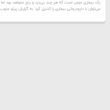
‌جمهور واهی و کذب محض
یک بیماری مزمن است که هر چند بی‌درد و رنج نخواهد بود اما
می‌توان با دارودرمانی بیماری را کنترل کرد. به گزارش پرتو جنوب
ایی نشده است
نظامی علیه ایران است
هی با آمریکا
به دیوانگی آمریکا داریم
کرد
فته و متوقف شدند
امل حماس شد
 کمک به آمریکا در حملات به
اسخ سختی خواهند گرفت