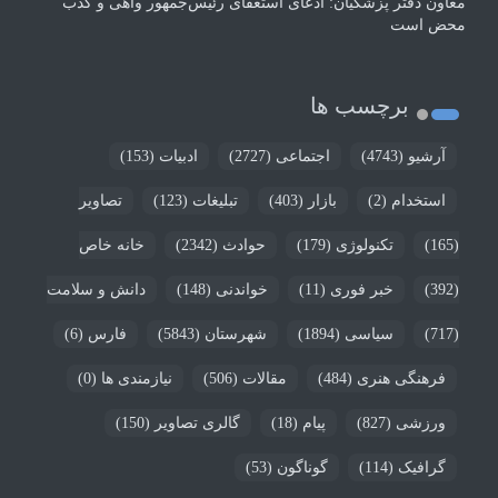
معاون دفتر پزشکیان: ادعای استعفای رئیس‌جمهور واهی و کذب
محض است
برچسب ها
آرشیو
(4743)
اجتماعی
(2727)
ادبیات
(153)
استخدام
(2)
بازار
(403)
تبلیغات
(123)
تصاویر
(165)
تکنولوژی
(179)
حوادث
(2342)
خانه خاص
(392)
خبر فوری
(11)
خواندنی
(148)
دانش و سلامت
(717)
سیاسی
(1894)
شهرستان
(5843)
فارس
(6)
فرهنگی هنری
(484)
مقالات
(506)
نیازمندی ها
(0)
ورزشی
(827)
پیام
(18)
گالری تصاویر
(150)
گرافیک
(114)
گوناگون
(53)