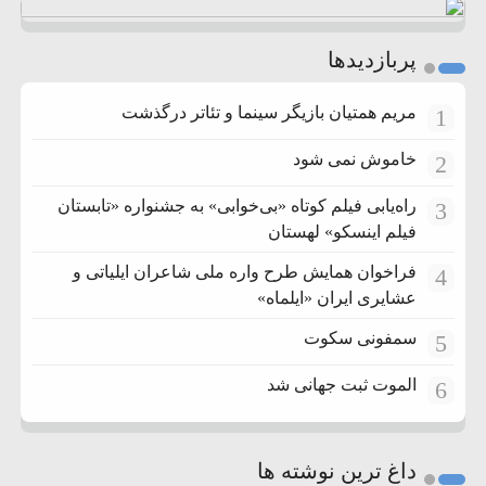
پربازدیدها
مریم همتیان بازیگر سینما و تئاتر درگذشت
1
خاموش نمی شود
2
راه‌یابی فیلم کوتاه «بی‌خوابی» به جشنواره «تابستان
3
فیلم اینسکو» لهستان
فراخوان همایش طرح واره ملی شاعران ایلیاتی و
4
عشایری ایران «ایلماه»
سمفونی سکوت
5
الموت ثبت جهانی شد
6
داغ ترین نوشته ها